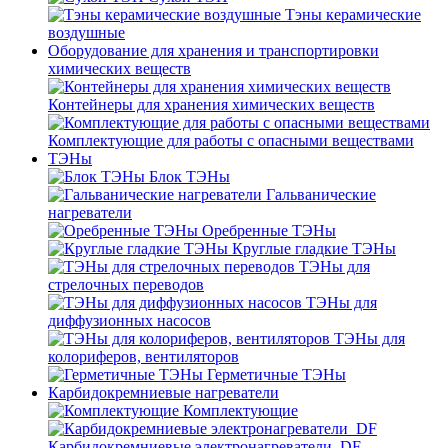
Тэны керамические
воздушные
Оборудование для хранения и транспортировки
химических веществ
Контейнеры для хранения химических веществ
Комплектующие для работы с опасными веществами
ТЭНы
Блок ТЭНы
Гальванические
нагреватели
Оребренные ТЭНы
Круглые гладкие ТЭНы
ТЭНы для
стрелочных переводов
ТЭНы для
диффузионных насосов
ТЭНы для
колориферов, вентиляторов
Герметичные ТЭНы
Карбидокремниевые нагреватели
Комплектующие
Карбидокремниевые электронагреватели_DF