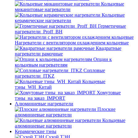
Кольцевые
миканитовые нагреватели
Кольцевые
керамические нагреватели
Герметичные
нагреватели_Proff_BH
Нагреватели с вентилятором охлаждением кольцевые
Квадратные
нагреватели рамочные
Опции к
кольцевым нагревателям
Cопловые
нагреватели_ITKZ
Кольцевые
тэны_WH_Китай
Хомутовые
тэны_на заказ_IMPORT
Алюминиевые нагреватели
Плоские
алюминиевые нагреватели
Кольцевые
алюминиевые нагреватели
Керамические тэны
Сухой ТЭН