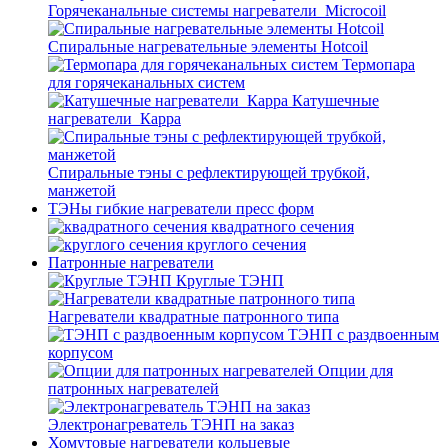
Горячеканальные системы нагреватели_Microcoil
Спиральные нагревательные элементы Hotcoil
Термопара
для горячеканальных систем
Катушечные
нагреватели_Карра
Спиральные тэны с рефлектирующей трубкой,
манжетой
ТЭНы гибкие нагреватели пресс форм
квадратного сечения
круглого сечения
Патронные нагреватели
Круглые ТЭНП
Нагреватели квадратные патронного типа
ТЭНП с раздвоенным
корпусом
Опции для
патронных нагревателей
Электронагреватель ТЭНП на заказ
Хомутовые нагреватели кольцевые