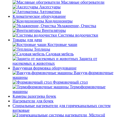
Масляные обогреватели
Аксессуары
Автоматика
Климатическое оборудование
Кондиционеры
Увлажнение, Очистка
Вентиляторы
Системы водоочистки
Товары для дачи
Костровые чаши
Теплицы
Садовая мебель
Защита от
насекомых и животных
Вакуумная формовка оборудование
Вакуум-формовочные
машины
Формовочный стол
Термоформовочные
машины
Камеры разогрева бочек
Нагреватели для бочек
Спиральные нагреватели для горячеканальных систем
витковые