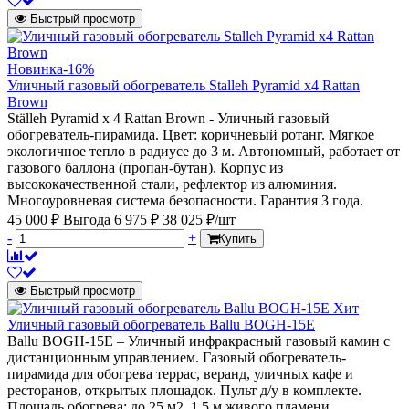
Быстрый просмотр
Новинка
-16%
Уличный газовый обогреватель Stalleh Pyramid x4 Rattan
Brown
Ställeh Pyramid x 4 Rattan Brown - Уличный газовый
обогреватель-пирамида. Цвет: коричневый ротанг. Мягкое
экологичное тепло в радиусе до 3 м. Автономный, работает от
газового баллона (пропан-бутан). Корпус из
высококачественной стали, рефлектор из алюминия.
Многоуровневая система безопасности. Гарантия 3 года.
45 000 ₽
Выгода 6 975 ₽
38 025 ₽/шт
-
+
Купить
Быстрый просмотр
Хит
Уличный газовый обогреватель Ballu BOGH-15Е
Ballu BOGH-15E – Уличный инфракрасный газовый камин с
дистанционным управлением. Газовый обогреватель-
пирамида для обогрева террас, веранд, уличных кафе и
ресторанов, открытых площадок. Пульт д/у в комплекте.
Площадь обогрева: до 25 м2. 1,5 м живого пламени.