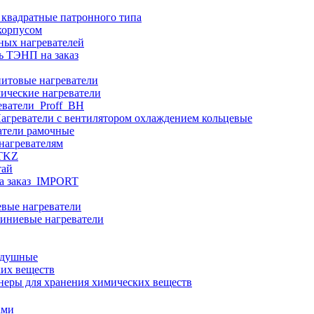
 квадратные патронного типа
корпусом
ных нагревателей
ь ТЭНП на заказ
итовые нагреватели
ические нагреватели
еватели_Proff_BH
агреватели с вентилятором охлаждением кольцевые
атели рамочные
нагревателям
ITKZ
тай
а заказ_IMPORT
вые нагреватели
иниевые нагреватели
здушные
ких веществ
неры для хранения химических веществ
ами