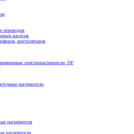
ели
х переводов
нных насосов
иферов, вентиляторов
ремниевые электронагреватели_DF
нточные нагреватели
ые нагреватели
ые нагреватели