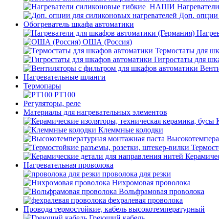
Нагревател
Доп. опции
Обогреватель шкафа автоматики
Нагрев
ОША (Россия)
Термостаты для ш
Гигростаты для шк
Венти
Нагревательные шланги
Термопары
PT100
Регуляторы, реле
Материалы для нагревательных элементов
Клеммные колодки
Высокотемпера
Термост
Керамичес
Нагревательная проволока
проволока для резки
Нихромовая проволока
Вольфрамовая проволока
фехралевая проволока
Провода термостойкие, кабель высокотемпературный
Греющий кабель