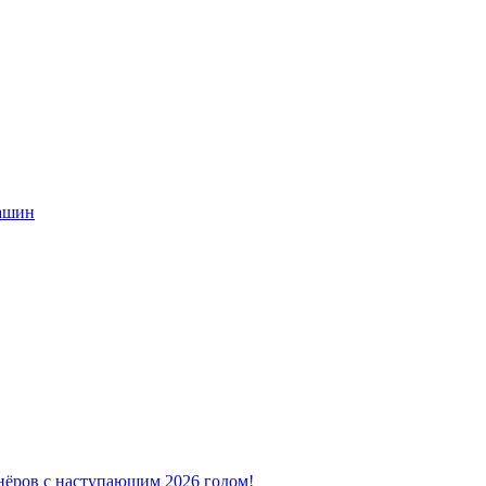
машин
нёров с наступающим 2026 годом!