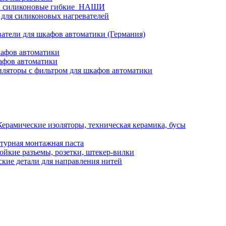
и силиконовые гибкие_НАШИ
 для силиконовых нагревателей
атели для шкафов автоматики (Германия)
кафов автоматики
афов автоматики
ляторы с фильтром для шкафов автоматики
Керамические изоляторы, техническая керамика, бусы
турная монтажная паста
ойкие разъемы, розетки, штекер-вилки
кие детали для направления нитей