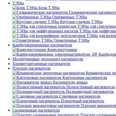
ТЭНы
Блок ТЭНы
Гальванические нагреват
Оребренные ТЭНы
Круглые гладкие ТЭНы
ТЭНы для стрелочны
ТЭНы для диффузио
ТЭНы для колор
Герметичные ТЭНы
Карбидокремниевые нагреватели
Комплектующие
Карбидок
Молибденовые дисилицид нагреватели
Хромитлантановые нагреватели
Плоские нагреватели
Керамические ле
Каптоновые нагреватели
Нагреватели зеркал
Полиэстровый нагреватель
Полиамидный нагреватель
Слюдяные нагреватели
Пленочный нагреватель
Плоские миканитов
Силиконовые нагреватели
Плоские силиконов