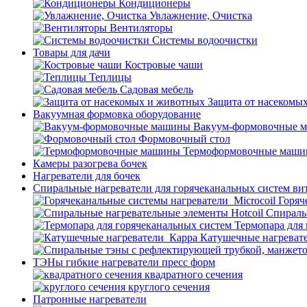
Кондиционеры
Увлажнение, Очистка
Вентиляторы
Системы водоочистки
Товары для дачи
Костровые чаши
Теплицы
Садовая мебель
Защита от насекомы
Вакуумная формовка оборудование
Вакуум-формовочные 
Формовочный стол
Термоформовочные маш
Камеры разогрева бочек
Нагреватели для бочек
Спиральные нагреватели для горячеканальных систем ви
Горяч
Спираль
Термопара для
Катушечные нагреват
ТЭНы гибкие нагреватели пресс форм
квадратного сечения
круглого сечения
Патронные нагреватели