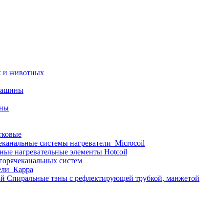
х и животных
машины
ины
тковые
еканальные системы нагреватели_Microcoil
ные нагревательные элементы Hotcoil
 горячеканальных систем
ели_Карра
Спиральные тэны с рефлектирующей трубкой, манжетой