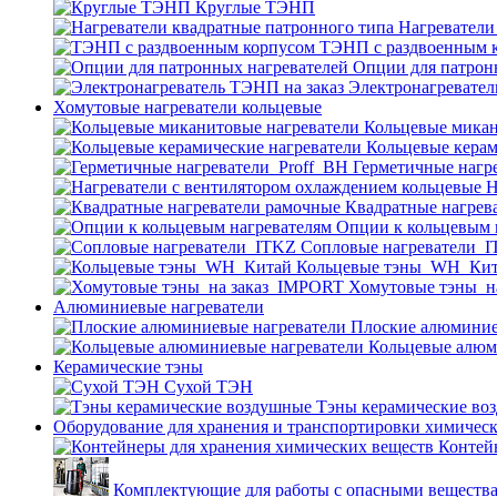
Круглые ТЭНП
Нагреватели
ТЭНП с раздвоенным 
Опции для патрон
Электронагревател
Хомутовые нагреватели кольцевые
Кольцевые микан
Кольцевые керам
Герметичные нагр
Н
Квадратные нагрев
Опции к кольцевым 
Cопловые нагреватели_
Кольцевые тэны_WH_Ки
Хомутовые тэны_н
Алюминиевые нагреватели
Плоские алюминие
Кольцевые алюм
Керамические тэны
Сухой ТЭН
Тэны керамические во
Оборудование для хранения и транспортировки химичес
Контей
Комплектующие для работы с опасными веществ