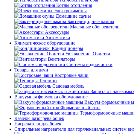
Котлы отопления
Электрокамины
Домашние сауны
Бактерицидные лампы
Масляные обогреватели
Аксессуары
Автоматика
Климатическое оборудование
Кондиционеры
Увлажнение, Очистка
Вентиляторы
Системы водоочистки
Товары для дачи
Костровые чаши
Теплицы
Садовая мебель
Защита от насекомы
Вакуумная формовка оборудование
Вакуум-формовочные 
Формовочный стол
Термоформовочные маш
Камеры разогрева бочек
Нагреватели для бочек
Спиральные нагреватели для горячеканальных систем ви