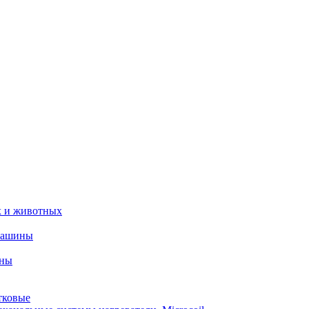
х и животных
машины
ины
тковые