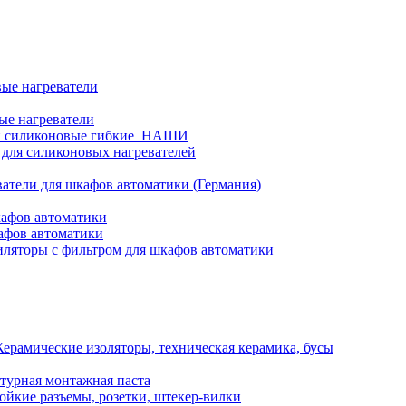
ые нагреватели
ые нагреватели
и силиконовые гибкие_НАШИ
 для силиконовых нагревателей
атели для шкафов автоматики (Германия)
кафов автоматики
афов автоматики
ляторы с фильтром для шкафов автоматики
Керамические изоляторы, техническая керамика, бусы
турная монтажная паста
ойкие разъемы, розетки, штекер-вилки