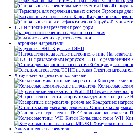
Горяч
Спираль
Термопара для
Катушечные нагреват
ТЭНы гибкие нагреватели пресс форм
квадратного сечения
круглого сечения
Патронные нагреватели
Круглые ТЭНП
Нагреватели
ТЭНП с раздвоенным 
Опции для патрон
Электронагревател
Хомутовые нагреватели кольцевые
Кольцевые микан
Кольцевые керам
Герметичные нагр
Н
Квадратные нагрев
Опции к кольцевым 
Cопловые нагреватели_
Кольцевые тэны_WH_Ки
Хомутовые тэны_н
Алюминиевые нагреватели