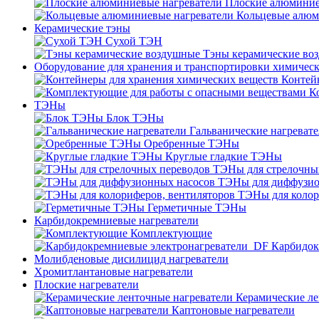
Плоские алюминие
Кольцевые алюм
Керамические тэны
Сухой ТЭН
Тэны керамические во
Оборудование для хранения и транспортировки химичес
Контей
К
ТЭНы
Блок ТЭНы
Гальванические нагреват
Оребренные ТЭНы
Круглые гладкие ТЭНы
ТЭНы для стрелочны
ТЭНы для диффузио
ТЭНы для колор
Герметичные ТЭНы
Карбидокремниевые нагреватели
Комплектующие
Карбидок
Молибденовые дисилицид нагреватели
Хромитлантановые нагреватели
Плоские нагреватели
Керамические ле
Каптоновые нагреватели