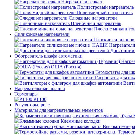
Нагреватели зеркал
Полиэстровый нагреватель
Полиамидный нагреватель
Слюдяные нагреватели
Пленочный нагреватель
Плоские миканитов
Силиконовые нагреватели
Плоские силиконов
Нагревател
Доп. опции
Обогреватель шкафа автоматики
Нагрев
ОША (Россия)
Термостаты для ш
Гигростаты для шк
Венти
Нагревательные шланги
Термопары
PT100
Регуляторы, реле
Материалы для нагревательных элементов
Клеммные колодки
Высокотемпера
Термост