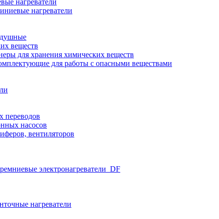
вые нагреватели
иниевые нагреватели
здушные
ких веществ
неры для хранения химических веществ
омплектующие для работы с опасными веществами
ели
х переводов
нных насосов
иферов, вентиляторов
ремниевые электронагреватели_DF
нточные нагреватели