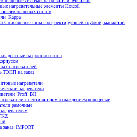
еканальные системы нагреватели_Microcoil
ные нагревательные элементы Hotcoil
 горячеканальных систем
ели_Карра
Спиральные тэны с рефлектирующей трубкой, манжетой
 квадратные патронного типа
корпусом
ных нагревателей
ь ТЭНП на заказ
итовые нагреватели
ические нагреватели
еватели_Proff_BH
агреватели с вентилятором охлаждением кольцевые
атели рамочные
нагревателям
ITKZ
тай
а заказ_IMPORT