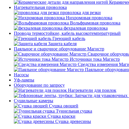
Керамичес
Нагревательная проволока
проволока для резки
Нихромовая проволока
Вольфрамовая проволока
фехралевая проволока
Провода термостойкие, кабель высокотемпературный
Греющий кабель
Защита кабеля
Паяльное и сварочное оборудование Магистр
Сварочное оборудов
Источники тока Магистр
Средства измерения Маг
Паяльное оборудован
Насосы
Уф-лампы
Оборудование по запросу
Нагреватели для поилок
Сушильные камеры
Сушка овощей
Туннельная сушка
Сушка краски
Сушка древесины