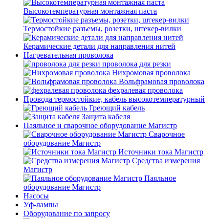
Высокотемпературная монтажная паста
Термостойкие разъемы, розетки, штекер-вилки
Керамические детали для направления нитей
Нагревательная проволока
проволока для резки
Нихромовая проволока
Вольфрамовая проволока
фехралевая проволока
Провода термостойкие, кабель высокотемпературный
Греющий кабель
Защита кабеля
Паяльное и сварочное оборудование Магистр
Сварочное
оборудование Магистр
Источники тока Магистр
Средства измерения
Магистр
Паяльное
оборудование Магистр
Насосы
Уф-лампы
Оборудование по запросу