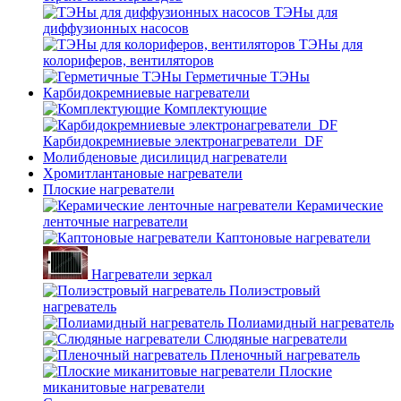
ТЭНы для
диффузионных насосов
ТЭНы для
колориферов, вентиляторов
Герметичные ТЭНы
Карбидокремниевые нагреватели
Комплектующие
Карбидокремниевые электронагреватели_DF
Молибденовые дисилицид нагреватели
Хромитлантановые нагреватели
Плоские нагреватели
Керамические
ленточные нагреватели
Каптоновые нагреватели
Нагреватели зеркал
Полиэстровый
нагреватель
Полиамидный нагреватель
Слюдяные нагреватели
Пленочный нагреватель
Плоские
миканитовые нагреватели