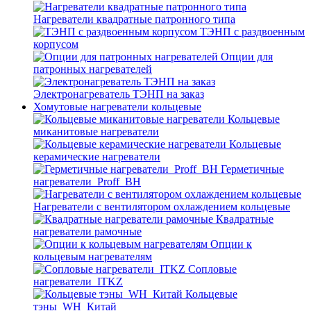
Нагреватели квадратные патронного типа
ТЭНП с раздвоенным
корпусом
Опции для
патронных нагревателей
Электронагреватель ТЭНП на заказ
Хомутовые нагреватели кольцевые
Кольцевые
миканитовые нагреватели
Кольцевые
керамические нагреватели
Герметичные
нагреватели_Proff_BH
Нагреватели с вентилятором охлаждением кольцевые
Квадратные
нагреватели рамочные
Опции к
кольцевым нагревателям
Cопловые
нагреватели_ITKZ
Кольцевые
тэны_WH_Китай