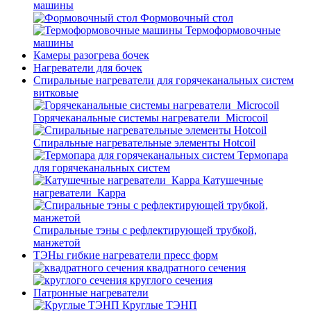
машины
Формовочный стол
Термоформовочные
машины
Камеры разогрева бочек
Нагреватели для бочек
Спиральные нагреватели для горячеканальных систем
витковые
Горячеканальные системы нагреватели_Microcoil
Спиральные нагревательные элементы Hotcoil
Термопара
для горячеканальных систем
Катушечные
нагреватели_Карра
Спиральные тэны с рефлектирующей трубкой,
манжетой
ТЭНы гибкие нагреватели пресс форм
квадратного сечения
круглого сечения
Патронные нагреватели
Круглые ТЭНП