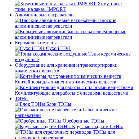
Хомутовые
тэны_на заказ_IMPORT
Алюминиевые нагреватели
Плоские
алюминиевые нагреватели
Кольцевые
алюминиевые нагреватели
Керамические тэны
Сухой ТЭН
Тэны керамические
воздушные
Оборудование для хранения и транспортировки
химических веществ
Контейнеры для хранения химических веществ
Комплектующие для работы с опасными веществами
ТЭНы
Блок ТЭНы
Гальванические
нагреватели
Оребренные ТЭНы
Круглые гладкие ТЭНы
ТЭНы для
стрелочных переводов