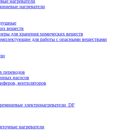
вые нагреватели
иниевые нагреватели
здушные
ких веществ
неры для хранения химических веществ
омплектующие для работы с опасными веществами
ели
х переводов
нных насосов
иферов, вентиляторов
ремниевые электронагреватели_DF
нточные нагреватели