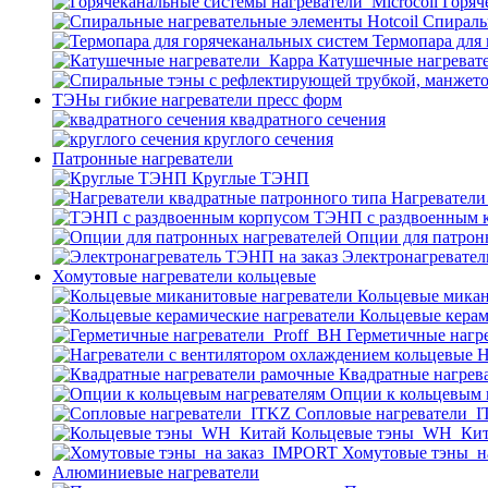
Горяч
Спираль
Термопара для
Катушечные нагреват
ТЭНы гибкие нагреватели пресс форм
квадратного сечения
круглого сечения
Патронные нагреватели
Круглые ТЭНП
Нагреватели
ТЭНП с раздвоенным 
Опции для патрон
Электронагревател
Хомутовые нагреватели кольцевые
Кольцевые микан
Кольцевые керам
Герметичные нагр
Н
Квадратные нагрев
Опции к кольцевым 
Cопловые нагреватели_
Кольцевые тэны_WH_Ки
Хомутовые тэны_н
Алюминиевые нагреватели