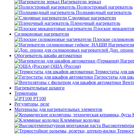
Нагреватели зеркал
Полиэстровый нагреватель
Полиамидный нагреватель
Слюдяные нагреватели
Пленочный нагреватель
Плоские миканитов
Силиконовые нагреватели
Плоские силиконов
Нагревател
Доп. опции
Обогреватель шкафа автоматики
Нагрев
ОША (Россия)
Термостаты для ш
Гигростаты для шк
Венти
Нагревательные шланги
Термопары
PT100
Регуляторы, реле
Материалы для нагревательных элементов
Клеммные колодки
Высокотемпера
Термост