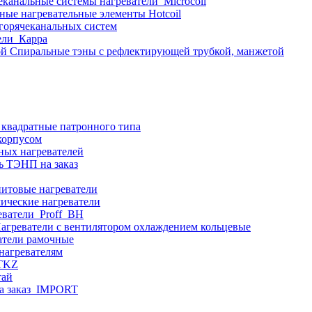
еканальные системы нагреватели_Microcoil
ные нагревательные элементы Hotcoil
 горячеканальных систем
ели_Карра
Спиральные тэны с рефлектирующей трубкой, манжетой
 квадратные патронного типа
корпусом
ных нагревателей
ь ТЭНП на заказ
итовые нагреватели
ические нагреватели
еватели_Proff_BH
агреватели с вентилятором охлаждением кольцевые
атели рамочные
нагревателям
ITKZ
тай
а заказ_IMPORT