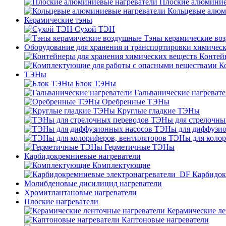
Плоские алюминие
Кольцевые алюм
Керамические тэны
Сухой ТЭН
Тэны керамические во
Оборудование для хранения и транспортировки химичес
Контей
К
ТЭНы
Блок ТЭНы
Гальванические нагреват
Оребренные ТЭНы
Круглые гладкие ТЭНы
ТЭНы для стрелочны
ТЭНы для диффузио
ТЭНы для колор
Герметичные ТЭНы
Карбидокремниевые нагреватели
Комплектующие
Карбидок
Молибденовые дисилицид нагреватели
Хромитлантановые нагреватели
Плоские нагреватели
Керамические ле
Каптоновые нагреватели