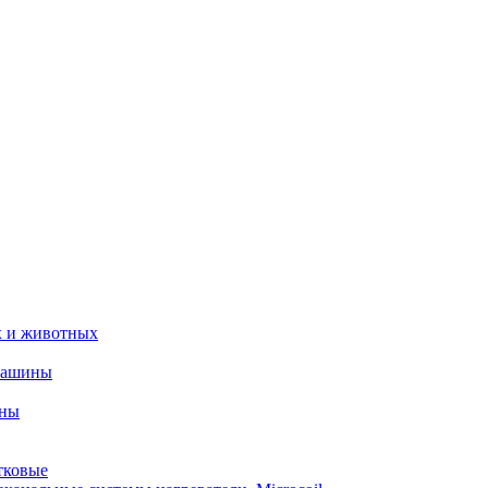
х и животных
машины
ины
тковые