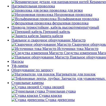
Керамичес
Нагревательная проволока
проволока для резки
Нихромовая проволока
Вольфрамовая проволока
фехралевая проволока
Провода термостойкие, кабель высокотемпературный
Греющий кабель
Защита кабеля
Паяльное и сварочное оборудование Магистр
Сварочное оборудов
Источники тока Магистр
Средства измерения Маг
Паяльное оборудован
Насосы
Уф-лампы
Оборудование по запросу
Нагреватели для поилок
Сушильные камеры
Сушка овощей
Туннельная сушка
Сушка краски
Сушка древесины