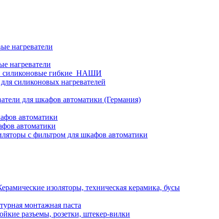
ые нагреватели
ые нагреватели
и силиконовые гибкие_НАШИ
 для силиконовых нагревателей
атели для шкафов автоматики (Германия)
кафов автоматики
афов автоматики
ляторы с фильтром для шкафов автоматики
Керамические изоляторы, техническая керамика, бусы
турная монтажная паста
ойкие разъемы, розетки, штекер-вилки