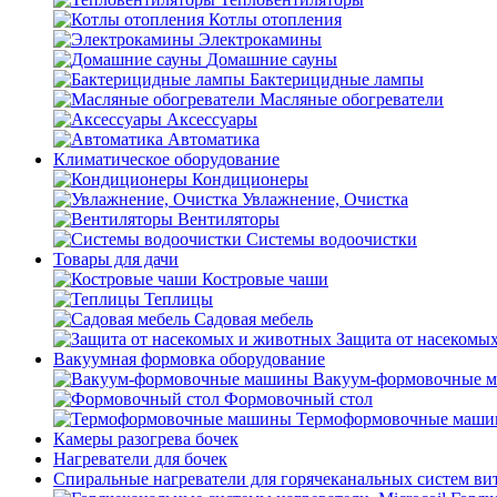
Котлы отопления
Электрокамины
Домашние сауны
Бактерицидные лампы
Масляные обогреватели
Аксессуары
Автоматика
Климатическое оборудование
Кондиционеры
Увлажнение, Очистка
Вентиляторы
Системы водоочистки
Товары для дачи
Костровые чаши
Теплицы
Садовая мебель
Защита от насекомы
Вакуумная формовка оборудование
Вакуум-формовочные 
Формовочный стол
Термоформовочные маш
Камеры разогрева бочек
Нагреватели для бочек
Спиральные нагреватели для горячеканальных систем ви