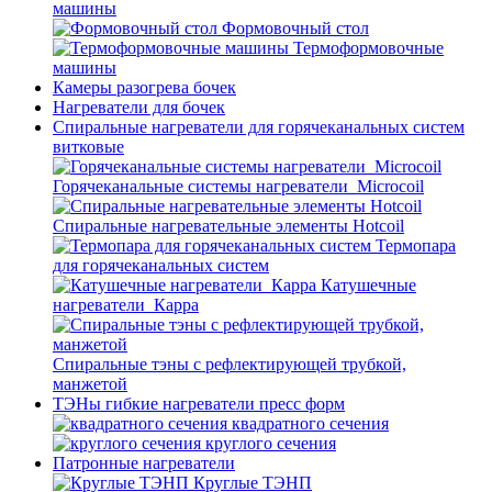
машины
Формовочный стол
Термоформовочные
машины
Камеры разогрева бочек
Нагреватели для бочек
Спиральные нагреватели для горячеканальных систем
витковые
Горячеканальные системы нагреватели_Microcoil
Спиральные нагревательные элементы Hotcoil
Термопара
для горячеканальных систем
Катушечные
нагреватели_Карра
Спиральные тэны с рефлектирующей трубкой,
манжетой
ТЭНы гибкие нагреватели пресс форм
квадратного сечения
круглого сечения
Патронные нагреватели
Круглые ТЭНП