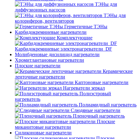
ТЭНы для
диффузионных насосов
ТЭНы для
колориферов, вентиляторов
Герметичные ТЭНы
Карбидокремниевые нагреватели
Комплектующие
Карбидокремниевые электронагреватели_DF
Молибденовые дисилицид нагреватели
Хромитлантановые нагреватели
Плоские нагреватели
Керамические
ленточные нагреватели
Каптоновые нагреватели
Нагреватели зеркал
Полиэстровый
нагреватель
Полиамидный нагреватель
Слюдяные нагреватели
Пленочный нагреватель
Плоские
миканитовые нагреватели
Силиконовые нагреватели
Плоские