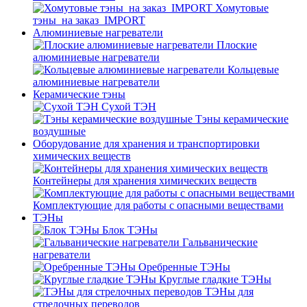
Хомутовые
тэны_на заказ_IMPORT
Алюминиевые нагреватели
Плоские
алюминиевые нагреватели
Кольцевые
алюминиевые нагреватели
Керамические тэны
Сухой ТЭН
Тэны керамические
воздушные
Оборудование для хранения и транспортировки
химических веществ
Контейнеры для хранения химических веществ
Комплектующие для работы с опасными веществами
ТЭНы
Блок ТЭНы
Гальванические
нагреватели
Оребренные ТЭНы
Круглые гладкие ТЭНы
ТЭНы для
стрелочных переводов