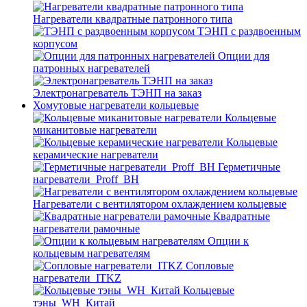
Нагреватели квадратные патронного типа
ТЭНП с раздвоенным
корпусом
Опции для
патронных нагревателей
Электронагреватель ТЭНП на заказ
Хомутовые нагреватели кольцевые
Кольцевые
миканитовые нагреватели
Кольцевые
керамические нагреватели
Герметичные
нагреватели_Proff_BH
Нагреватели с вентилятором охлаждением кольцевые
Квадратные
нагреватели рамочные
Опции к
кольцевым нагревателям
Cопловые
нагреватели_ITKZ
Кольцевые
тэны_WH_Китай