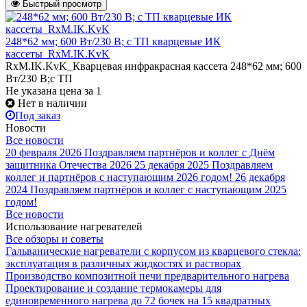
Быстрый просмотр
248*62 мм; 600 Вт/230 В; с ТП кварцевые ИК
кассеты_RxM.IK.KvK
RxM.IK.KvK_Кварцевая инфракрасная кассета 248*62 мм; 600
Вт/230 В;с ТП
Не указана цена
за 1
Нет в наличии
Под заказ
Новости
Все новости
20 февраля 2026
Поздравляем партнёров и коллег с Днём
защитника Отечества 2026
25 декабря 2025
Поздравляем
коллег и партнёров с наступающим 2026 годом!
26 декабря
2024
Поздравляем партнёров и коллег с наступающим 2025
годом!
Все новости
Использование нагревателей
Все обзоры и советы
Гальванические нагреватели с корпусом из кварцевого стекла:
эксплуатация в различных жидкостях и растворах
Производство композитной печи предварительного нагрева
Проектирование и создание термокамеры для
единовременного нагрева до 72 бочек на 15 квадратных