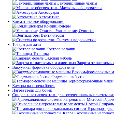
Бактерицидные лампы
Масляные обогреватели
Аксессуары
Автоматика
Климатическое оборудование
Кондиционеры
Увлажнение, Очистка
Вентиляторы
Системы водоочистки
Товары для дачи
Костровые чаши
Теплицы
Садовая мебель
Защита от насекомы
Вакуумная формовка оборудование
Вакуум-формовочные 
Формовочный стол
Термоформовочные маш
Камеры разогрева бочек
Нагреватели для бочек
Спиральные нагреватели для горячеканальных систем ви
Горяч
Спираль
Термопара для
Катушечные нагреват