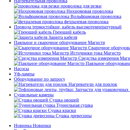
Нагревательная проволока
проволока для резки
Нихромовая проволока
Вольфрамовая проволока
фехралевая проволока
Провода термостойкие, кабель высокотемпературный
Греющий кабель
Защита кабеля
Паяльное и сварочное оборудование Магистр
Сварочное оборудов
Источники тока Магистр
Средства измерения Маг
Паяльное оборудован
Насосы
Уф-лампы
Оборудование по запросу
Нагреватели для поилок
Сушильные камеры
Сушка овощей
Туннельная сушка
Сушка краски
Сушка древесины
Новинка
Новинки