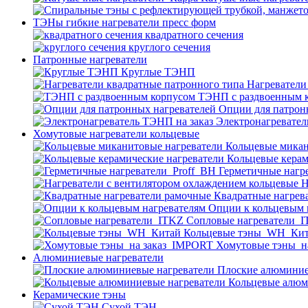
ТЭНы гибкие нагреватели пресс форм
квадратного сечения
круглого сечения
Патронные нагреватели
Круглые ТЭНП
Нагреватели
ТЭНП с раздвоенным 
Опции для патрон
Электронагревател
Хомутовые нагреватели кольцевые
Кольцевые микан
Кольцевые керам
Герметичные нагр
Н
Квадратные нагрев
Опции к кольцевым 
Cопловые нагреватели_
Кольцевые тэны_WH_Ки
Хомутовые тэны_н
Алюминиевые нагреватели
Плоские алюминие
Кольцевые алюм
Керамические тэны
Сухой ТЭН