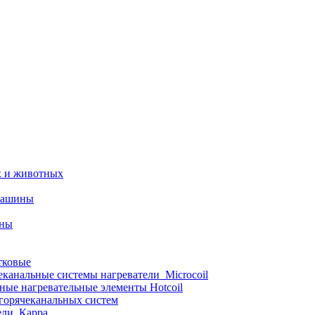
х и животных
машины
ины
тковые
еканальные системы нагреватели_Microcoil
ные нагревательные элементы Hotcoil
 горячеканальных систем
ели_Карра