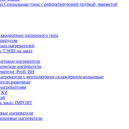
Спиральные тэны с рефлектирующей трубкой, манжетой
 квадратные патронного типа
корпусом
ных нагревателей
ь ТЭНП на заказ
итовые нагреватели
ические нагреватели
еватели_Proff_BH
агреватели с вентилятором охлаждением кольцевые
атели рамочные
нагревателям
ITKZ
тай
а заказ_IMPORT
вые нагреватели
иниевые нагреватели