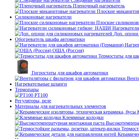
Слюдяные нагреватели
Пленочный нагреватель
Плоские миканитов
Силиконовые нагреватели
Плоские силиконов
Нагревател
Доп. опции
Обогреватель шкафа автоматики
Нагрев
ОША (Россия)
Термостаты для ш
Гигростаты для шкафов автоматики
Венти
Нагревательные шланги
Термопары
PT100
Регуляторы, реле
Материалы для нагревательных элементов
Клеммные колодки
Высокотемпера
Термост
Керамичес