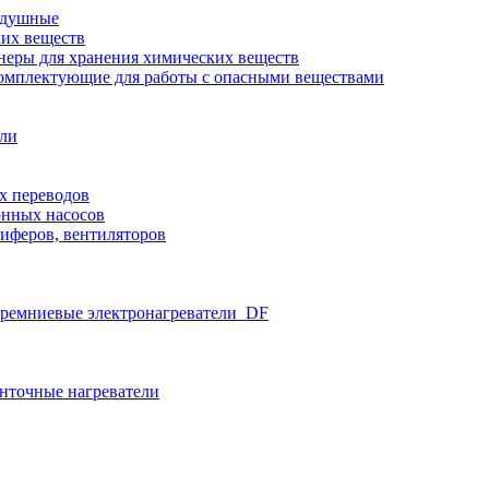
здушные
ких веществ
неры для хранения химических веществ
омплектующие для работы с опасными веществами
ели
х переводов
нных насосов
иферов, вентиляторов
ремниевые электронагреватели_DF
нточные нагреватели