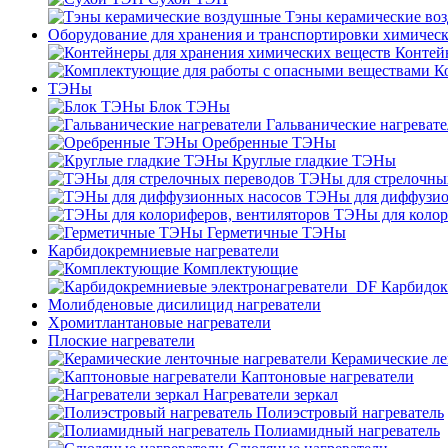
Тэны керамические во
Оборудование для хранения и транспортировки химичес
Контей
К
ТЭНы
Блок ТЭНы
Гальванические нагреват
Оребренные ТЭНы
Круглые гладкие ТЭНы
ТЭНы для стрелочны
ТЭНы для диффузио
ТЭНы для колор
Герметичные ТЭНы
Карбидокремниевые нагреватели
Комплектующие
Карбидок
Молибденовые дисилицид нагреватели
Хромитлантановые нагреватели
Плоские нагреватели
Керамические ле
Каптоновые нагреватели
Нагреватели зеркал
Полиэстровый нагреватель
Полиамидный нагреватель