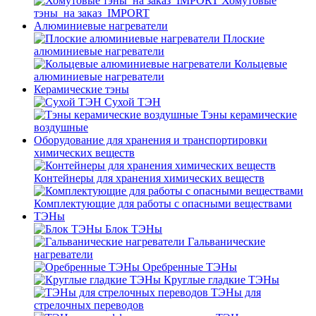
Хомутовые
тэны_на заказ_IMPORT
Алюминиевые нагреватели
Плоские
алюминиевые нагреватели
Кольцевые
алюминиевые нагреватели
Керамические тэны
Сухой ТЭН
Тэны керамические
воздушные
Оборудование для хранения и транспортировки
химических веществ
Контейнеры для хранения химических веществ
Комплектующие для работы с опасными веществами
ТЭНы
Блок ТЭНы
Гальванические
нагреватели
Оребренные ТЭНы
Круглые гладкие ТЭНы
ТЭНы для
стрелочных переводов