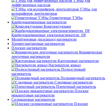
ТЭНы для
диффузионных насосов
ТЭНы для
колориферов, вентиляторов
Герметичные ТЭНы
Карбидокремниевые нагреватели
Комплектующие
Карбидокремниевые электронагреватели_DF
Молибденовые дисилицид нагреватели
Хромитлантановые нагреватели
Плоские нагреватели
Керамические
ленточные нагреватели
Каптоновые нагреватели
Нагреватели зеркал
Полиэстровый
нагреватель
Полиамидный нагреватель
Слюдяные нагреватели
Пленочный нагреватель
Плоские
миканитовые нагреватели
Силиконовые нагреватели
Плоские