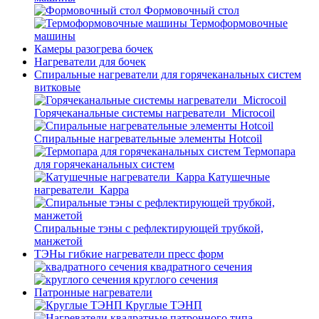
Формовочный стол
Термоформовочные
машины
Камеры разогрева бочек
Нагреватели для бочек
Спиральные нагреватели для горячеканальных систем
витковые
Горячеканальные системы нагреватели_Microcoil
Спиральные нагревательные элементы Hotcoil
Термопара
для горячеканальных систем
Катушечные
нагреватели_Карра
Спиральные тэны с рефлектирующей трубкой,
манжетой
ТЭНы гибкие нагреватели пресс форм
квадратного сечения
круглого сечения
Патронные нагреватели
Круглые ТЭНП