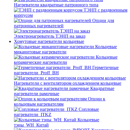
Нагреватели квадратные патронного типа
ТЭНП с раздвоенным
корпусом
Опции для
патронных нагревателей
Электронагреватель ТЭНП на заказ
Хомутовые нагреватели кольцевые
Кольцевые
миканитовые нагреватели
Кольцевые
керамические нагреватели
Герметичные
нагреватели_Proff_BH
Нагреватели с вентилятором охлаждением кольцевые
Квадратные
нагреватели рамочные
Опции к
кольцевым нагревателям
Cопловые
нагреватели_ITKZ
Кольцевые
тэны_WH_Китай