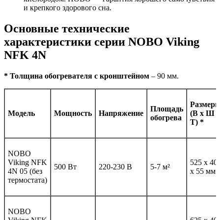
и крепкого здорового сна.
Основные технические
характеристики серии NOBO Viking
NFK 4N
* Толщина обогревателя с кронштейном
– 90 мм.
Размер
Площадь
Модель
Мощность
Напряжение
(В х Ш 
обогрева
Т) *
NOBO
Viking NFK
525 x 40
500 Вт
220-230 В
5-7 м²
4N 05 (без
x 55 мм
термостата)
NOBO