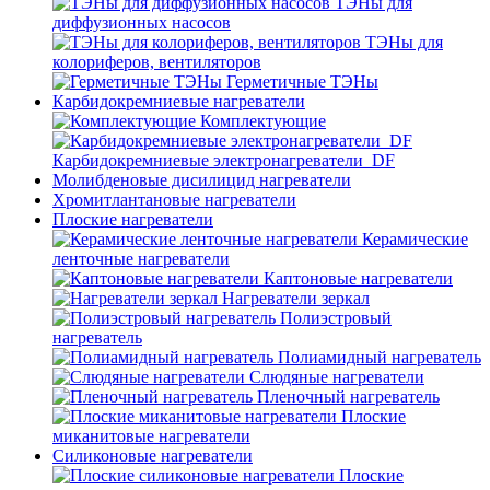
ТЭНы для
диффузионных насосов
ТЭНы для
колориферов, вентиляторов
Герметичные ТЭНы
Карбидокремниевые нагреватели
Комплектующие
Карбидокремниевые электронагреватели_DF
Молибденовые дисилицид нагреватели
Хромитлантановые нагреватели
Плоские нагреватели
Керамические
ленточные нагреватели
Каптоновые нагреватели
Нагреватели зеркал
Полиэстровый
нагреватель
Полиамидный нагреватель
Слюдяные нагреватели
Пленочный нагреватель
Плоские
миканитовые нагреватели
Силиконовые нагреватели
Плоские