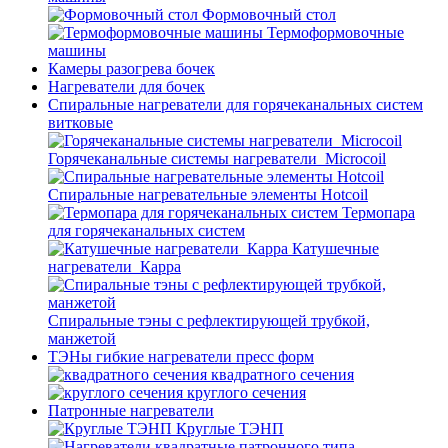
Формовочный стол
Термоформовочные
машины
Камеры разогрева бочек
Нагреватели для бочек
Спиральные нагреватели для горячеканальных систем
витковые
Горячеканальные системы нагреватели_Microcoil
Спиральные нагревательные элементы Hotcoil
Термопара
для горячеканальных систем
Катушечные
нагреватели_Карра
Спиральные тэны с рефлектирующей трубкой,
манжетой
ТЭНы гибкие нагреватели пресс форм
квадратного сечения
круглого сечения
Патронные нагреватели
Круглые ТЭНП