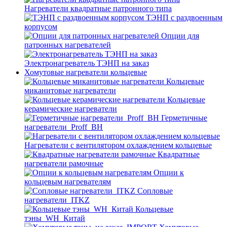
Нагреватели квадратные патронного типа
ТЭНП с раздвоенным
корпусом
Опции для
патронных нагревателей
Электронагреватель ТЭНП на заказ
Хомутовые нагреватели кольцевые
Кольцевые
миканитовые нагреватели
Кольцевые
керамические нагреватели
Герметичные
нагреватели_Proff_BH
Нагреватели с вентилятором охлаждением кольцевые
Квадратные
нагреватели рамочные
Опции к
кольцевым нагревателям
Cопловые
нагреватели_ITKZ
Кольцевые
тэны_WH_Китай