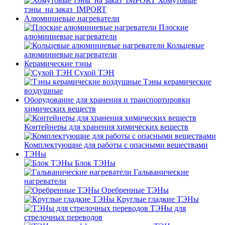
Хомутовые
тэны_на заказ_IMPORT
Алюминиевые нагреватели
Плоские
алюминиевые нагреватели
Кольцевые
алюминиевые нагреватели
Керамические тэны
Сухой ТЭН
Тэны керамические
воздушные
Оборудование для хранения и транспортировки
химических веществ
Контейнеры для хранения химических веществ
Комплектующие для работы с опасными веществами
ТЭНы
Блок ТЭНы
Гальванические
нагреватели
Оребренные ТЭНы
Круглые гладкие ТЭНы
ТЭНы для
стрелочных переводов