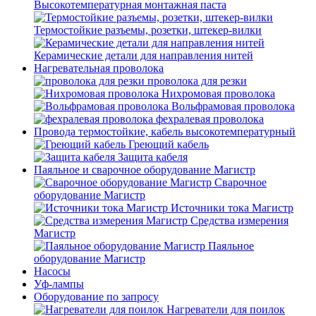
Высокотемпературная монтажная паста
Термостойкие разъемы, розетки, штекер-вилки
Керамические детали для направления нитей
Нагревательная проволока
проволока для резки
Нихромовая проволока
Вольфрамовая проволока
фехралевая проволока
Провода термостойкие, кабель высокотемпературный
Греющий кабель
Защита кабеля
Паяльное и сварочное оборудование Магистр
Сварочное
оборудование Магистр
Источники тока Магистр
Средства измерения
Магистр
Паяльное
оборудование Магистр
Насосы
Уф-лампы
Оборудование по запросу
Нагреватели для поилок