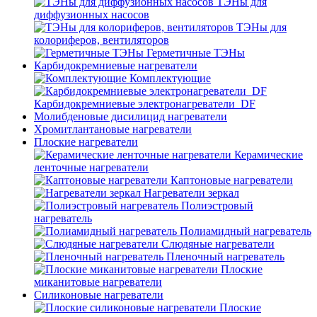
ТЭНы для
диффузионных насосов
ТЭНы для
колориферов, вентиляторов
Герметичные ТЭНы
Карбидокремниевые нагреватели
Комплектующие
Карбидокремниевые электронагреватели_DF
Молибденовые дисилицид нагреватели
Хромитлантановые нагреватели
Плоские нагреватели
Керамические
ленточные нагреватели
Каптоновые нагреватели
Нагреватели зеркал
Полиэстровый
нагреватель
Полиамидный нагреватель
Слюдяные нагреватели
Пленочный нагреватель
Плоские
миканитовые нагреватели
Силиконовые нагреватели
Плоские