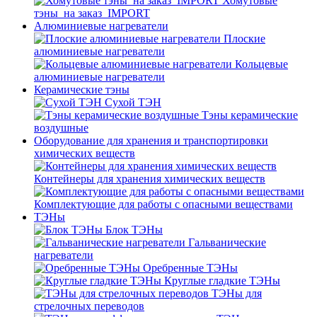
Хомутовые
тэны_на заказ_IMPORT
Алюминиевые нагреватели
Плоские
алюминиевые нагреватели
Кольцевые
алюминиевые нагреватели
Керамические тэны
Сухой ТЭН
Тэны керамические
воздушные
Оборудование для хранения и транспортировки
химических веществ
Контейнеры для хранения химических веществ
Комплектующие для работы с опасными веществами
ТЭНы
Блок ТЭНы
Гальванические
нагреватели
Оребренные ТЭНы
Круглые гладкие ТЭНы
ТЭНы для
стрелочных переводов