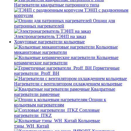
Нагреватели квадратные патронного типа
ТЭНП с раздвоенным
корпусом
Опции для
патронных нагревателей
Электронагреватель ТЭНП на заказ
Хомутовые нагреватели кольцевые
Кольцевые
миканитовые нагреватели
Кольцевые
керамические нагреватели
Герметичные
нагреватели_Proff_BH
Нагреватели с вентилятором охлаждением кольцевые
Квадратные
нагреватели рамочные
Опции к
кольцевым нагревателям
Cопловые
нагреватели_ITKZ
Кольцевые
тэны_WH_Китай