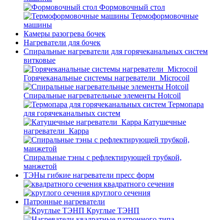
Формовочный стол
Термоформовочные
машины
Камеры разогрева бочек
Нагреватели для бочек
Спиральные нагреватели для горячеканальных систем
витковые
Горячеканальные системы нагреватели_Microcoil
Спиральные нагревательные элементы Hotcoil
Термопара
для горячеканальных систем
Катушечные
нагреватели_Карра
Спиральные тэны с рефлектирующей трубкой,
манжетой
ТЭНы гибкие нагреватели пресс форм
квадратного сечения
круглого сечения
Патронные нагреватели
Круглые ТЭНП