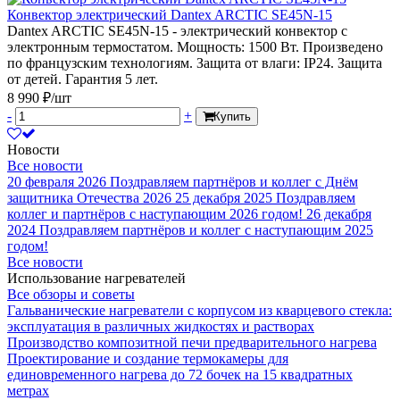
Конвектор электрический Dantex ARCTIC SE45N-15
Dantex ARCTIC SE45N-15 - электрический конвектор с
электронным термостатом. Мощность: 1500 Вт. Произведено
по французским технологиям. Защита от влаги: IP24. Защита
от детей. Гарантия 5 лет.
8 990 ₽/шт
-
+
Купить
Новости
Все новости
20 февраля 2026
Поздравляем партнёров и коллег с Днём
защитника Отечества 2026
25 декабря 2025
Поздравляем
коллег и партнёров с наступающим 2026 годом!
26 декабря
2024
Поздравляем партнёров и коллег с наступающим 2025
годом!
Все новости
Использование нагревателей
Все обзоры и советы
Гальванические нагреватели с корпусом из кварцевого стекла:
эксплуатация в различных жидкостях и растворах
Производство композитной печи предварительного нагрева
Проектирование и создание термокамеры для
единовременного нагрева до 72 бочек на 15 квадратных
метрах