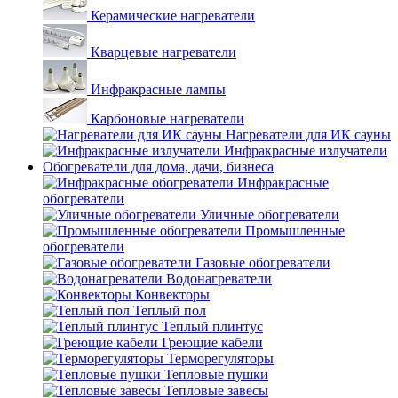
Керамические нагреватели
Кварцевые нагреватели
Инфракрасные лампы
Карбоновые нагреватели
Нагреватели для ИК сауны
Инфракрасные излучатели
Обогреватели для дома, дачи, бизнеса
Инфракрасные
обогреватели
Уличные обогреватели
Промышленные
обогреватели
Газовые обогреватели
Водонагреватели
Конвекторы
Теплый пол
Теплый плинтус
Греющие кабели
Терморегуляторы
Тепловые пушки
Тепловые завесы