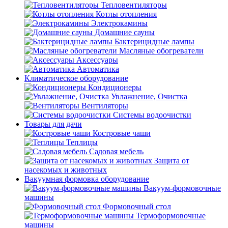
Тепловентиляторы
Котлы отопления
Электрокамины
Домашние сауны
Бактерицидные лампы
Масляные обогреватели
Аксессуары
Автоматика
Климатическое оборудование
Кондиционеры
Увлажнение, Очистка
Вентиляторы
Системы водоочистки
Товары для дачи
Костровые чаши
Теплицы
Садовая мебель
Защита от
насекомых и животных
Вакуумная формовка оборудование
Вакуум-формовочные
машины
Формовочный стол
Термоформовочные
машины