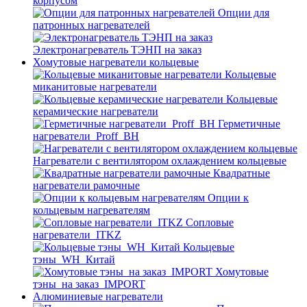
корпусом
Опции для
патронных нагревателей
Электронагреватель ТЭНП на заказ
Хомутовые нагреватели кольцевые
Кольцевые
миканитовые нагреватели
Кольцевые
керамические нагреватели
Герметичные
нагреватели_Proff_BH
Нагреватели с вентилятором охлаждением кольцевые
Квадратные
нагреватели рамочные
Опции к
кольцевым нагревателям
Cопловые
нагреватели_ITKZ
Кольцевые
тэны_WH_Китай
Хомутовые
тэны_на заказ_IMPORT
Алюминиевые нагреватели