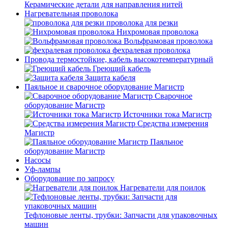
Керамические детали для направления нитей
Нагревательная проволока
проволока для резки
Нихромовая проволока
Вольфрамовая проволока
фехралевая проволока
Провода термостойкие, кабель высокотемпературный
Греющий кабель
Защита кабеля
Паяльное и сварочное оборудование Магистр
Сварочное
оборудование Магистр
Источники тока Магистр
Средства измерения
Магистр
Паяльное
оборудование Магистр
Насосы
Уф-лампы
Оборудование по запросу
Нагреватели для поилок
Тефлоновые ленты, трубки: Запчасти для упаковочных
машин