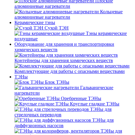
Плоские
алюминиевые нагреватели
Кольцевые
алюминиевые нагреватели
Керамические тэны
Сухой ТЭН
Тэны керамические
воздушные
Оборудование для хранения и транспортировки
химических веществ
Контейнеры для хранения химических веществ
Комплектующие для работы с опасными веществами
ТЭНы
Блок ТЭНы
Гальванические
нагреватели
Оребренные ТЭНы
Круглые гладкие ТЭНы
ТЭНы для
стрелочных переводов
ТЭНы для
диффузионных насосов
ТЭНы для