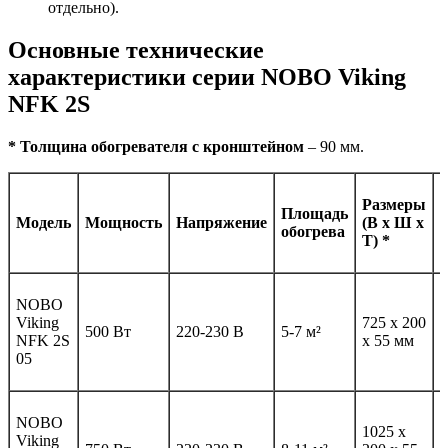
отдельно).
Основные технические
характеристики серии NOBO Viking
NFK 2S
* Толщина обогревателя с кронштейном
– 90 мм.
Размеры
Площадь
Модель
Мощность
Напряжение
(В х Ш х
обогрева
Т) *
NOBO
Viking
725 x 200
2
500 Вт
220-230 В
5-7 м²
NFK 2S
x 55 мм
к
05
NOBO
1025 x
Viking
3