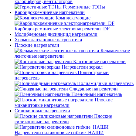
колориферов, вентиляторов
Герметичные ТЭНы
Карбидокремниевые нагреватели
Комплектующие
Карбидокремниевые электронагреватели_DF
Молибденовые дисилицид нагреватели
Хромитлантановые нагреватели
Плоские нагреватели
Керамические
ленточные нагреватели
Каптоновые нагреватели
Нагреватели зеркал
Полиэстровый
нагреватель
Полиамидный нагреватель
Слюдяные нагреватели
Пленочный нагреватель
Плоские
миканитовые нагреватели
Силиконовые нагреватели
Плоские
силиконовые нагреватели
Нагреватели силиконовые гибкие_НАШИ