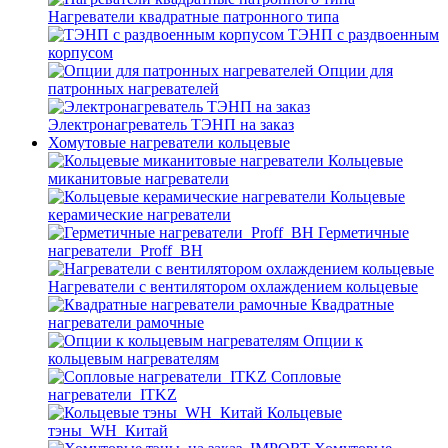
Нагреватели квадратные патронного типа
ТЭНП с раздвоенным
корпусом
Опции для
патронных нагревателей
Электронагреватель ТЭНП на заказ
Хомутовые нагреватели кольцевые
Кольцевые
миканитовые нагреватели
Кольцевые
керамические нагреватели
Герметичные
нагреватели_Proff_BH
Нагреватели с вентилятором охлаждением кольцевые
Квадратные
нагреватели рамочные
Опции к
кольцевым нагревателям
Cопловые
нагреватели_ITKZ
Кольцевые
тэны_WH_Китай