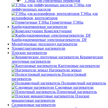
ТЭНы для стрелочных переводов
ТЭНы для
диффузионных насосов
ТЭНы для
колориферов, вентиляторов
Герметичные ТЭНы
Карбидокремниевые нагреватели
Комплектующие
Карбидокремниевые электронагреватели_DF
Молибденовые дисилицид нагреватели
Хромитлантановые нагреватели
Плоские нагреватели
Керамические
ленточные нагреватели
Каптоновые нагреватели
Нагреватели зеркал
Полиэстровый
нагреватель
Полиамидный нагреватель
Слюдяные нагреватели
Пленочный нагреватель
Плоские
миканитовые нагреватели
Силиконовые нагреватели