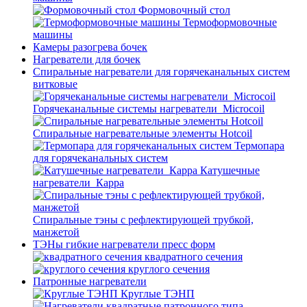
Формовочный стол
Термоформовочные
машины
Камеры разогрева бочек
Нагреватели для бочек
Спиральные нагреватели для горячеканальных систем
витковые
Горячеканальные системы нагреватели_Microcoil
Спиральные нагревательные элементы Hotcoil
Термопара
для горячеканальных систем
Катушечные
нагреватели_Карра
Спиральные тэны с рефлектирующей трубкой,
манжетой
ТЭНы гибкие нагреватели пресс форм
квадратного сечения
круглого сечения
Патронные нагреватели
Круглые ТЭНП