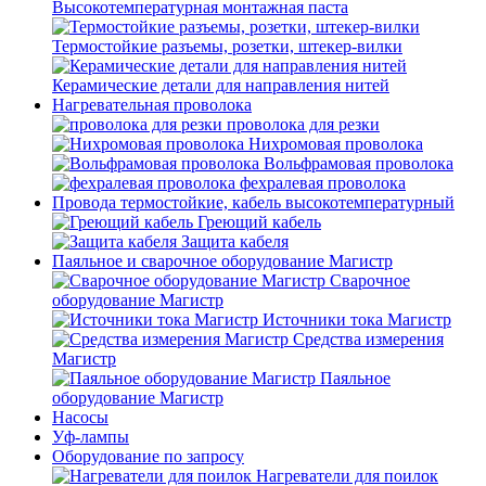
Высокотемпературная монтажная паста
Термостойкие разъемы, розетки, штекер-вилки
Керамические детали для направления нитей
Нагревательная проволока
проволока для резки
Нихромовая проволока
Вольфрамовая проволока
фехралевая проволока
Провода термостойкие, кабель высокотемпературный
Греющий кабель
Защита кабеля
Паяльное и сварочное оборудование Магистр
Сварочное
оборудование Магистр
Источники тока Магистр
Средства измерения
Магистр
Паяльное
оборудование Магистр
Насосы
Уф-лампы
Оборудование по запросу
Нагреватели для поилок