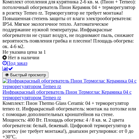
Комплект отопления для курятника 2-6 кв. м. (Пион + Terneo):
потолочный обогреватель Пион Керамик 04 + терморегулятор
в розетку Terneo rz. Терморегулятор не требует монтажа!
Повышенная степень защиты от влаги электрообогревателя:
IP54. Мягкое экологичное тепло. Автоматическое
поддержание нужной температуры. Инфракрасные
обогреватели не сушат воздух, не поднимают пыль, снижают
вероятность появления грибка и плесени! Площадь обогрева:
ок. 4-6 м2.
Не указана цена
за 1
Нет в наличии
Под заказ
Быстрый просмотр
Инфракрасный обогреватель Пион Термоглас Керамика 04 с
терморегулятором Terneo rz
Комплект: Пион Thermo Glass Ceramic 04 + терморегулятор
terneo rz. Инфракрасный обогреватель: монтаж на потолке или
с помощью дополнительных кронштейнов на стене.
Мощность: 400 Вт. Площадь обогрева: 4 / 8 кв. м. 2 цвета
обогревателя: белый, бежевый. Цифровой терморегулятор в
розетку (не требует монтажа!), диапазон регулировки: от 0 до
+30°С.