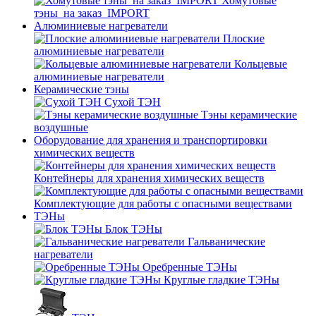
Хомутовые
тэны_на заказ_IMPORT
Алюминиевые нагреватели
Плоские
алюминиевые нагреватели
Кольцевые
алюминиевые нагреватели
Керамические тэны
Сухой ТЭН
Тэны керамические
воздушные
Оборудование для хранения и транспортировки
химических веществ
Контейнеры для хранения химических веществ
Комплектующие для работы с опасными веществами
ТЭНы
Блок ТЭНы
Гальванические
нагреватели
Оребренные ТЭНы
Круглые гладкие ТЭНы