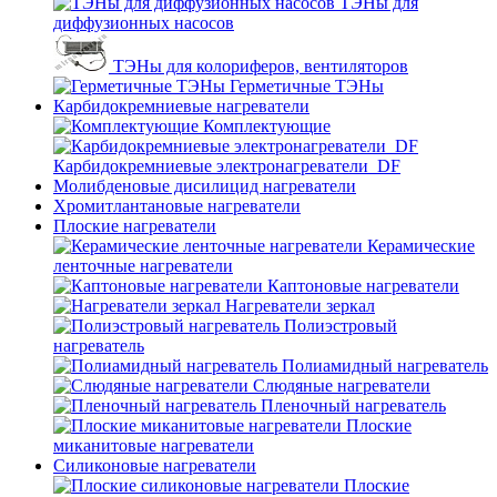
ТЭНы для
диффузионных насосов
ТЭНы для колориферов, вентиляторов
Герметичные ТЭНы
Карбидокремниевые нагреватели
Комплектующие
Карбидокремниевые электронагреватели_DF
Молибденовые дисилицид нагреватели
Хромитлантановые нагреватели
Плоские нагреватели
Керамические
ленточные нагреватели
Каптоновые нагреватели
Нагреватели зеркал
Полиэстровый
нагреватель
Полиамидный нагреватель
Слюдяные нагреватели
Пленочный нагреватель
Плоские
миканитовые нагреватели
Силиконовые нагреватели
Плоские