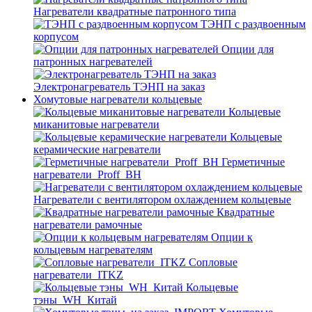
Нагреватели квадратные патронного типа
ТЭНП с раздвоенным
корпусом
Опции для
патронных нагревателей
Электронагреватель ТЭНП на заказ
Хомутовые нагреватели кольцевые
Кольцевые
миканитовые нагреватели
Кольцевые
керамические нагреватели
Герметичные
нагреватели_Proff_BH
Нагреватели с вентилятором охлаждением кольцевые
Квадратные
нагреватели рамочные
Опции к
кольцевым нагревателям
Cопловые
нагреватели_ITKZ
Кольцевые
тэны_WH_Китай