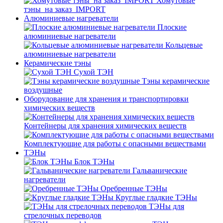
Хомутовые
тэны_на заказ_IMPORT
Алюминиевые нагреватели
Плоские
алюминиевые нагреватели
Кольцевые
алюминиевые нагреватели
Керамические тэны
Сухой ТЭН
Тэны керамические
воздушные
Оборудование для хранения и транспортировки
химических веществ
Контейнеры для хранения химических веществ
Комплектующие для работы с опасными веществами
ТЭНы
Блок ТЭНы
Гальванические
нагреватели
Оребренные ТЭНы
Круглые гладкие ТЭНы
ТЭНы для
стрелочных переводов