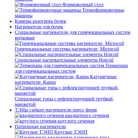
Формовочный стол
Термоформовочные
машины
Камеры разогрева бочек
Нагреватели для бочек
Спиральные нагреватели для горячеканальных систем
витковые
Горячеканальные системы нагреватели_Microcoil
Спиральные нагревательные элементы Hotcoil
Термопара
для горячеканальных систем
Катушечные
нагреватели_Карра
Спиральные тэны с рефлектирующей трубкой,
манжетой
ТЭНы гибкие нагреватели пресс форм
квадратного сечения
круглого сечения
Патронные нагреватели
Круглые ТЭНП