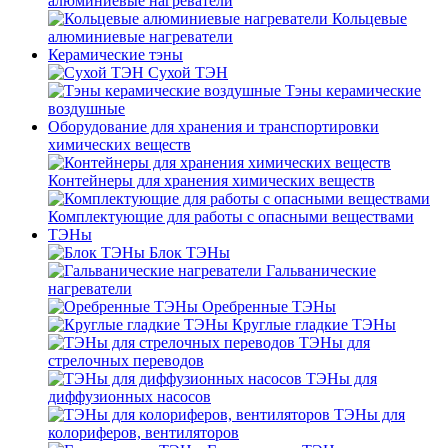
алюминиевые нагреватели
Кольцевые
алюминиевые нагреватели
Керамические тэны
Сухой ТЭН
Тэны керамические
воздушные
Оборудование для хранения и транспортировки
химических веществ
Контейнеры для хранения химических веществ
Комплектующие для работы с опасными веществами
ТЭНы
Блок ТЭНы
Гальванические
нагреватели
Оребренные ТЭНы
Круглые гладкие ТЭНы
ТЭНы для
стрелочных переводов
ТЭНы для
диффузионных насосов
ТЭНы для
колориферов, вентиляторов