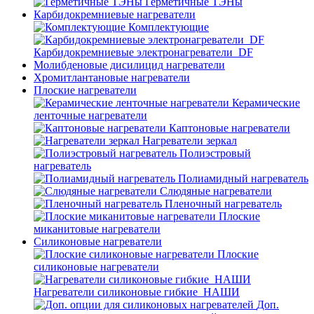
Герметичные ТЭНы
Карбидокремниевые нагреватели
Комплектующие
Карбидокремниевые электронагреватели_DF
Молибденовые дисилицид нагреватели
Хромитлантановые нагреватели
Плоские нагреватели
Керамические
ленточные нагреватели
Каптоновые нагреватели
Нагреватели зеркал
Полиэстровый
нагреватель
Полиамидный нагреватель
Слюдяные нагреватели
Пленочный нагреватель
Плоские
миканитовые нагреватели
Силиконовые нагреватели
Плоские
силиконовые нагреватели
Нагреватели силиконовые гибкие_НАШИ
Доп.