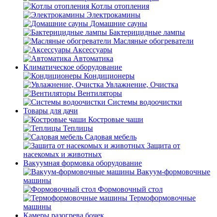
Котлы отопления
Электрокамины
Домашние сауны
Бактерицидные лампы
Масляные обогреватели
Аксессуары
Автоматика
Климатическое оборудование
Кондиционеры
Увлажнение, Очистка
Вентиляторы
Системы водоочистки
Товары для дачи
Костровые чаши
Теплицы
Садовая мебель
Защита от
насекомых и животных
Вакуумная формовка оборудование
Вакуум-формовочные
машины
Формовочный стол
Термоформовочные
машины
Камеры разогрева бочек