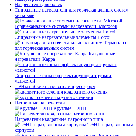
Нагреватели для бочек
Спиральные нагреватели для горячеканальных систем
витковые
Горячеканальные системы нагреватели_Microcoil
Спиральные нагревательные элементы Hotcoil
Термопара
для горячеканальных систем
Катушечные
нагреватели_Карра
Спиральные тэны с рефлектирующей трубкой,
манжетой
ТЭНы гибкие нагреватели пресс форм
квадратного сечения
круглого сечения
Патронные нагреватели
Круглые ТЭНП
Нагреватели квадратные патронного типа
ТЭНП с раздвоенным
корпусом
Опции для