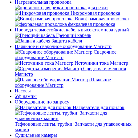
Нагревательная проволока
проволока для резки
Нихромовая проволока
Вольфрамовая проволока
фехралевая проволока
Провода термостойкие, кабель высокотемпературный
Греющий кабель
Защита кабеля
Паяльное и сварочное оборудование Магистр
Сварочное
оборудование Магистр
Источники тока Магистр
Средства измерения
Магистр
Паяльное
оборудование Магистр
Насосы
Уф-лампы
Оборудование по запросу
Нагреватели для поилок
Тефлоновые ленты, трубки: Запчасти для упаковочных
машин
Сушильные камеры