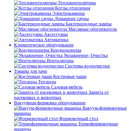
Тепловентиляторы
Котлы отопления
Электрокамины
Домашние сауны
Бактерицидные лампы
Масляные обогреватели
Аксессуары
Автоматика
Климатическое оборудование
Кондиционеры
Увлажнение, Очистка
Вентиляторы
Системы водоочистки
Товары для дачи
Костровые чаши
Теплицы
Садовая мебель
Защита от
насекомых и животных
Вакуумная формовка оборудование
Вакуум-формовочные
машины
Формовочный стол
Термоформовочные
машины