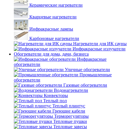
Керамические нагреватели
Кварцевые нагреватели
Инфракрасные лампы
Карбоновые нагреватели
Нагреватели для ИК сауны
Инфракрасные излучатели
Обогреватели для дома, дачи, бизнеса
Инфракрасные
обогреватели
Уличные обогреватели
Промышленные
обогреватели
Газовые обогреватели
Водонагреватели
Конвекторы
Теплый пол
Теплый плинтус
Греющие кабели
Терморегуляторы
Тепловые пушки
Тепловые завесы