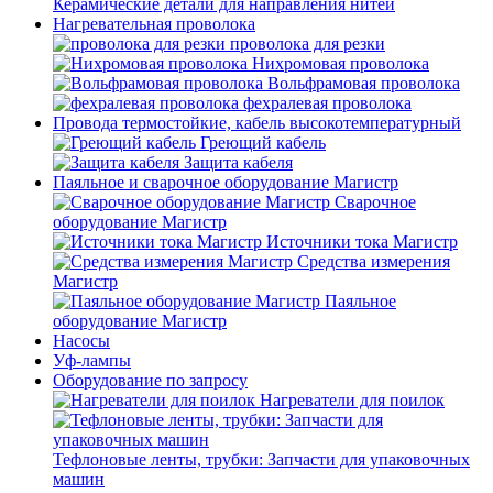
Керамические детали для направления нитей
Нагревательная проволока
проволока для резки
Нихромовая проволока
Вольфрамовая проволока
фехралевая проволока
Провода термостойкие, кабель высокотемпературный
Греющий кабель
Защита кабеля
Паяльное и сварочное оборудование Магистр
Сварочное
оборудование Магистр
Источники тока Магистр
Средства измерения
Магистр
Паяльное
оборудование Магистр
Насосы
Уф-лампы
Оборудование по запросу
Нагреватели для поилок
Тефлоновые ленты, трубки: Запчасти для упаковочных
машин