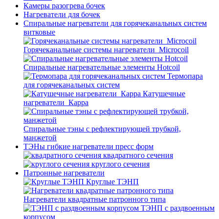
Камеры разогрева бочек
Нагреватели для бочек
Спиральные нагреватели для горячеканальных систем
витковые
Горячеканальные системы нагреватели_Microcoil
Спиральные нагревательные элементы Hotcoil
Термопара
для горячеканальных систем
Катушечные
нагреватели_Карра
Спиральные тэны с рефлектирующей трубкой,
манжетой
ТЭНы гибкие нагреватели пресс форм
квадратного сечения
круглого сечения
Патронные нагреватели
Круглые ТЭНП
Нагреватели квадратные патронного типа
ТЭНП с раздвоенным
корпусом