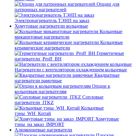
Опции для
патронных нагревателей
Электронагреватель ТЭНП на заказ
Хомутовые нагреватели кольцевые
Кольцевые
миканитовые нагреватели
Кольцевые
керамические нагреватели
Герметичные
нагреватели_Proff_BH
Нагреватели с вентилятором охлаждением кольцевые
Квадратные
нагреватели рамочные
Опции к
кольцевым нагревателям
Cопловые
нагреватели_ITKZ
Кольцевые
тэны_WH_Китай
Хомутовые
тэны_на заказ_IMPORT
Алюминиевые нагреватели
Плоские