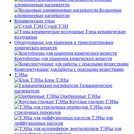
алюминиевые нагреватели
Кольцевые
алюминиевые нагреватели
Керамические тэны
Сухой ТЭН
Тэны керамические
воздушные
Оборудование для хранения и транспортировки
химических веществ
Контейнеры для хранения химических веществ
Комплектующие для работы с опасными веществами
ТЭНы
Блок ТЭНы
Гальванические
нагреватели
Оребренные ТЭНы
Круглые гладкие ТЭНы
ТЭНы для
стрелочных переводов
ТЭНы для
диффузионных насосов
ТЭНы для
колориферов, вентиляторов