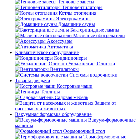
Тепловые завесы
Тепловентиляторы
Котлы отопления
Электрокамины
Домашние сауны
Бактерицидные лампы
Масляные обогреватели
Аксессуары
Автоматика
Климатическое оборудование
Кондиционеры
Увлажнение, Очистка
Вентиляторы
Системы водоочистки
Товары для дачи
Костровые чаши
Теплицы
Садовая мебель
Защита от
насекомых и животных
Вакуумная формовка оборудование
Вакуум-формовочные
машины
Формовочный стол
Термоформовочные