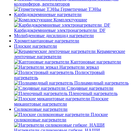
колориферов, вентиляторов
Герметичные ТЭНы
Карбидокремниевые нагреватели
Комплектующие
Карбидокремниевые электронагреватели_DF
Молибденовые дисилицид нагреватели
Хромитлантановые нагреватели
Плоские нагреватели
Керамические
ленточные нагреватели
Каптоновые нагреватели
Нагреватели зеркал
Полиэстровый
нагреватель
Полиамидный нагреватель
Слюдяные нагреватели
Пленочный нагреватель
Плоские
миканитовые нагреватели
Силиконовые нагреватели
Плоские
силиконовые нагреватели
Нагреватели силиконовые гибкие_НАШИ