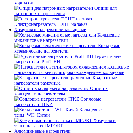
корпусом
Опции для
патронных нагревателей
Электронагреватель ТЭНП на заказ
Хомутовые нагреватели кольцевые
Кольцевые
миканитовые нагреватели
Кольцевые
керамические нагреватели
Герметичные
нагреватели_Proff_BH
Нагреватели с вентилятором охлаждением кольцевые
Квадратные
нагреватели рамочные
Опции к
кольцевым нагревателям
Cопловые
нагреватели_ITKZ
Кольцевые
тэны_WH_Китай
Хомутовые
тэны_на заказ_IMPORT
Алюминиевые нагреватели