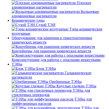
Плоские
алюминиевые нагреватели
Кольцевые
алюминиевые нагреватели
Керамические тэны
Сухой ТЭН
Тэны керамические
воздушные
Оборудование для хранения и транспортировки
химических веществ
Контейнеры для хранения химических веществ
Комплектующие для работы с опасными веществами
ТЭНы
Блок ТЭНы
Гальванические
нагреватели
Оребренные ТЭНы
Круглые гладкие ТЭНы
ТЭНы для
стрелочных переводов
ТЭНы для
диффузионных насосов
ТЭНы для