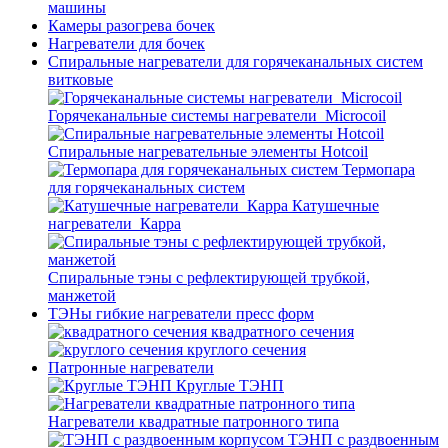
машины
Камеры разогрева бочек
Нагреватели для бочек
Спиральные нагреватели для горячеканальных систем
витковые
Горячеканальные системы нагреватели_Microcoil
Спиральные нагревательные элементы Hotcoil
Термопара
для горячеканальных систем
Катушечные
нагреватели_Карра
Спиральные тэны с рефлектирующей трубкой,
манжетой
ТЭНы гибкие нагреватели пресс форм
квадратного сечения
круглого сечения
Патронные нагреватели
Круглые ТЭНП
Нагреватели квадратные патронного типа
ТЭНП с раздвоенным