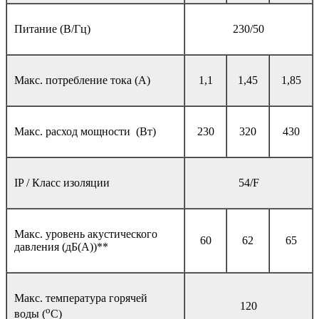
Питание (В/Гц)
230/50
Макс. потребление тока (A)
1,1
1,45
1,85
Макс. расход мощности (Вт)
230
320
430
IP / Класс изоляции
54/F
Макс. уровень акустического
60
62
65
давления (дБ(A))**
Макс. температура горячей
120
o
воды (
C)