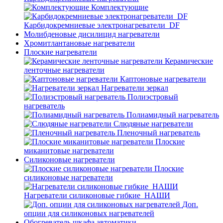
Комплектующие
Карбидокремниевые электронагреватели_DF
Молибденовые дисилицид нагреватели
Хромитлантановые нагреватели
Плоские нагреватели
Керамические
ленточные нагреватели
Каптоновые нагреватели
Нагреватели зеркал
Полиэстровый
нагреватель
Полиамидный нагреватель
Слюдяные нагреватели
Пленочный нагреватель
Плоские
миканитовые нагреватели
Силиконовые нагреватели
Плоские
силиконовые нагреватели
Нагреватели силиконовые гибкие_НАШИ
Доп.
опции для силиконовых нагревателей
Обогреватель шкафа автоматики