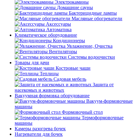
Электрокамины
Домашние сауны
Бактерицидные лампы
Масляные обогреватели
Аксессуары
Автоматика
Климатическое оборудование
Кондиционеры
Увлажнение, Очистка
Вентиляторы
Системы водоочистки
Товары для дачи
Костровые чаши
Теплицы
Садовая мебель
Защита от
насекомых и животных
Вакуумная формовка оборудование
Вакуум-формовочные
машины
Формовочный стол
Термоформовочные
машины
Камеры разогрева бочек
Нагреватели для бочек