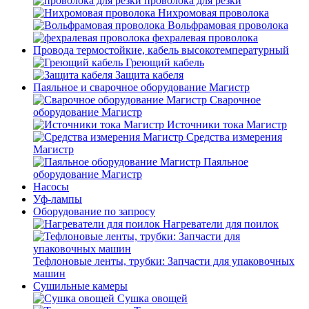
проволока для резки
Нихромовая проволока
Вольфрамовая проволока
фехралевая проволока
Провода термостойкие, кабель высокотемпературный
Греющий кабель
Защита кабеля
Паяльное и сварочное оборудование Магистр
Сварочное
оборудование Магистр
Источники тока Магистр
Средства измерения
Магистр
Паяльное
оборудование Магистр
Насосы
Уф-лампы
Оборудование по запросу
Нагреватели для поилок
Тефлоновые ленты, трубки: Запчасти для упаковочных
машин
Сушильные камеры
Сушка овощей