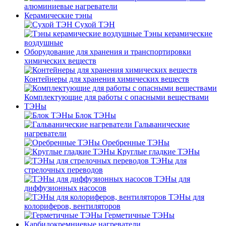
алюминиевые нагреватели
Керамические тэны
Сухой ТЭН
Тэны керамические
воздушные
Оборудование для хранения и транспортировки
химических веществ
Контейнеры для хранения химических веществ
Комплектующие для работы с опасными веществами
ТЭНы
Блок ТЭНы
Гальванические
нагреватели
Оребренные ТЭНы
Круглые гладкие ТЭНы
ТЭНы для
стрелочных переводов
ТЭНы для
диффузионных насосов
ТЭНы для
колориферов, вентиляторов
Герметичные ТЭНы
Карбидокремниевые нагреватели