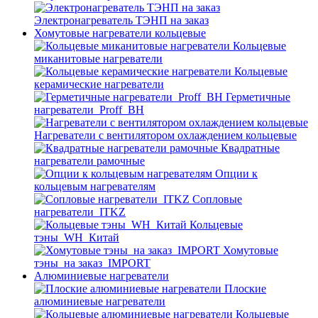
Электронагреватель ТЭНП на заказ
Хомутовые нагреватели кольцевые
Кольцевые
миканитовые нагреватели
Кольцевые
керамические нагреватели
Герметичные
нагреватели_Proff_BH
Нагреватели с вентилятором охлаждением кольцевые
Квадратные
нагреватели рамочные
Опции к
кольцевым нагревателям
Cопловые
нагреватели_ITKZ
Кольцевые
тэны_WH_Китай
Хомутовые
тэны_на заказ_IMPORT
Алюминиевые нагреватели
Плоские
алюминиевые нагреватели
Кольцевые