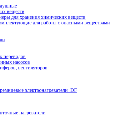
здушные
ких веществ
неры для хранения химических веществ
омплектующие для работы с опасными веществами
ели
х переводов
нных насосов
иферов, вентиляторов
ремниевые электронагреватели_DF
нточные нагреватели