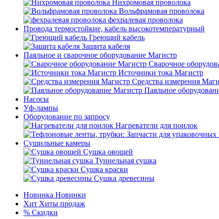
Нихромовая проволока
Вольфрамовая проволока
фехралевая проволока
Провода термостойкие, кабель высокотемпературный
Греющий кабель
Защита кабеля
Паяльное и сварочное оборудование Магистр
Сварочное оборудов
Источники тока Магистр
Средства измерения Маг
Паяльное оборудован
Насосы
Уф-лампы
Оборудование по запросу
Нагреватели для поилок
Сушильные камеры
Сушка овощей
Туннельная сушка
Сушка краски
Сушка древесины
Новинка
Новинки
Хит
Хиты продаж
%
Скидки