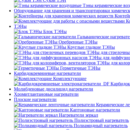
Сухой ТЭН
Тэны керамические во
Оборудование для хранения и транспортировки химичес
Контей
К
ТЭНы
Блок ТЭНы
Гальванические нагреват
Оребренные ТЭНы
Круглые гладкие ТЭНы
ТЭНы для стрелочны
ТЭНы для диффузио
ТЭНы для колор
Герметичные ТЭНы
Карбидокремниевые нагреватели
Комплектующие
Карбидок
Молибденовые дисилицид нагреватели
Хромитлантановые нагреватели
Плоские нагреватели
Керамические ле
Каптоновые нагреватели
Нагреватели зеркал
Полиэстровый нагреватель
Полиамидный нагреватель