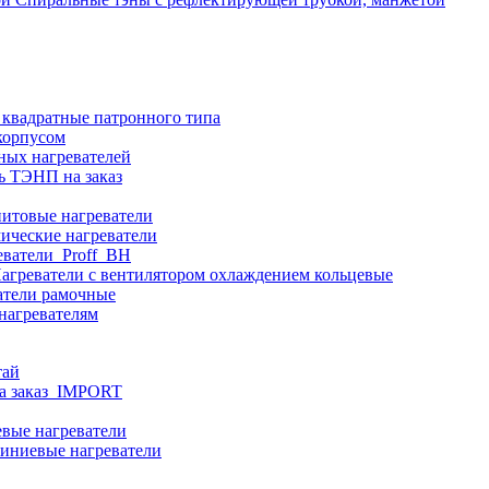
 квадратные патронного типа
корпусом
ных нагревателей
ь ТЭНП на заказ
итовые нагреватели
ические нагреватели
еватели_Proff_BH
агреватели с вентилятором охлаждением кольцевые
атели рамочные
нагревателям
тай
а заказ_IMPORT
вые нагреватели
иниевые нагреватели