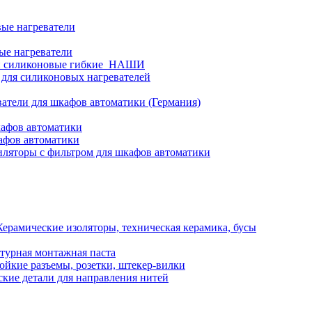
ые нагреватели
ые нагреватели
и силиконовые гибкие_НАШИ
 для силиконовых нагревателей
атели для шкафов автоматики (Германия)
кафов автоматики
афов автоматики
ляторы с фильтром для шкафов автоматики
Керамические изоляторы, техническая керамика, бусы
турная монтажная паста
ойкие разъемы, розетки, штекер-вилки
кие детали для направления нитей