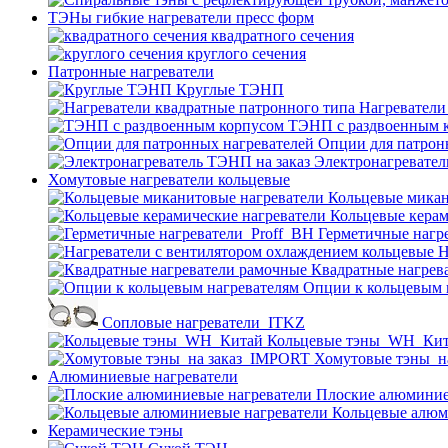
ТЭНы гибкие нагреватели пресс форм
квадратного сечения
круглого сечения
Патронные нагреватели
Круглые ТЭНП
Нагреватели
ТЭНП с раздвоенным 
Опции для патрон
Электронагревател
Хомутовые нагреватели кольцевые
Кольцевые микан
Кольцевые керам
Герметичные нагр
Н
Квадратные нагрев
Опции к кольцевым 
Cопловые нагреватели_ITKZ
Кольцевые тэны_WH_Ки
Хомутовые тэны_н
Алюминиевые нагреватели
Плоские алюминие
Кольцевые алюм
Керамические тэны