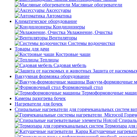
Масляные обогреватели
Аксессуары
Автоматика
Климатическое оборудование
Кондиционеры
Увлажнение, Очистка
Вентиляторы
Системы водоочистки
Товары для дачи
Костровые чаши
Теплицы
Садовая мебель
Защита от насекомы
Вакуумная формовка оборудование
Вакуум-формовочные 
Формовочный стол
Термоформовочные маш
Камеры разогрева бочек
Нагреватели для бочек
Спиральные нагреватели для горячеканальных систем ви
Горяч
Спираль
Термопара для
Катушечные нагреват