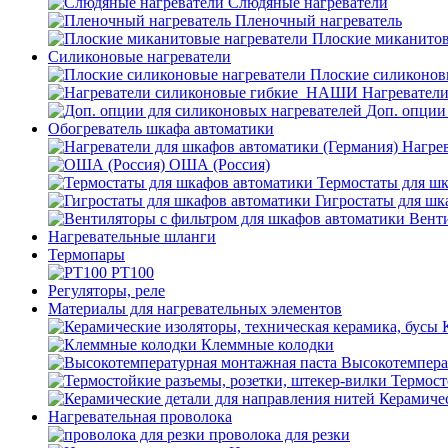
Слюдяные нагреватели
Пленочный нагреватель
Плоские миканитов
Силиконовые нагреватели
Плоские силиконов
Нагревател
Доп. опции
Обогреватель шкафа автоматики
Нагрев
ОША (Россия)
Термостаты для ш
Гигростаты для шк
Венти
Нагревательные шланги
Термопары
PT100
Регуляторы, реле
Материалы для нагревательных элементов
Клеммные колодки
Высокотемпера
Термост
Керамичес
Нагревательная проволока
проволока для резки