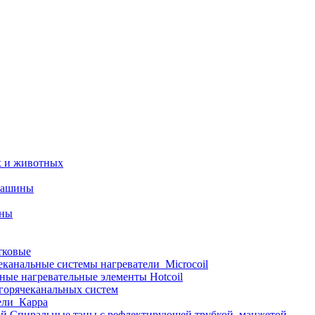
х и животных
машины
ины
тковые
еканальные системы нагреватели_Microcoil
ные нагревательные элементы Hotcoil
 горячеканальных систем
ели_Карра
Спиральные тэны с рефлектирующей трубкой, манжетой