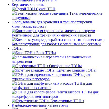
алюминиевые нагреватели
Керамические тэны
Сухой ТЭН
Тэны керамические
воздушные
Оборудование для хранения и транспортировки
химических веществ
Контейнеры для хранения химических веществ
Комплектующие для работы с опасными веществами
ТЭНы
Блок ТЭНы
Гальванические
нагреватели
Оребренные ТЭНы
Круглые гладкие ТЭНы
ТЭНы для
стрелочных переводов
ТЭНы для
диффузионных насосов
ТЭНы для
колориферов, вентиляторов
Герметичные ТЭНы
Карбидокремниевые нагреватели