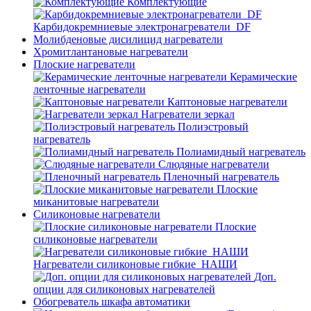
Комплектующие
Карбидокремниевые электронагреватели_DF
Молибденовые дисилицид нагреватели
Хромитлантановые нагреватели
Плоские нагреватели
Керамические
ленточные нагреватели
Каптоновые нагреватели
Нагреватели зеркал
Полиэстровый
нагреватель
Полиамидный нагреватель
Слюдяные нагреватели
Пленочный нагреватель
Плоские
миканитовые нагреватели
Силиконовые нагреватели
Плоские
силиконовые нагреватели
Нагреватели силиконовые гибкие_НАШИ
Доп.
опции для силиконовых нагревателей
Обогреватель шкафа автоматики