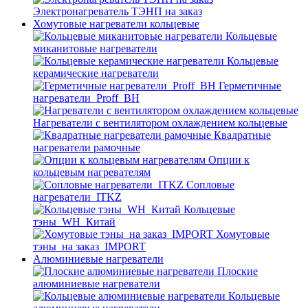
Электронагреватель ТЭНП на заказ
Хомутовые нагреватели кольцевые
Кольцевые
миканитовые нагреватели
Кольцевые
керамические нагреватели
Герметичные
нагреватели_Proff_BH
Нагреватели с вентилятором охлаждением кольцевые
Квадратные
нагреватели рамочные
Опции к
кольцевым нагревателям
Cопловые
нагреватели_ITKZ
Кольцевые
тэны_WH_Китай
Хомутовые
тэны_на заказ_IMPORT
Алюминиевые нагреватели
Плоские
алюминиевые нагреватели
Кольцевые