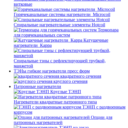
витковые
Горячеканальные системы нагреватели_Microcoil
Спиральные нагревательные элементы Hotcoil
Термопара
для горячеканальных систем
Катушечные
нагреватели_Карра
Спиральные тэны с рефлектирующей трубкой,
манжетой
ТЭНы гибкие нагреватели пресс форм
квадратного сечения
круглого сечения
Патронные нагреватели
Круглые ТЭНП
Нагреватели квадратные патронного типа
ТЭНП с раздвоенным
корпусом
Опции для
патронных нагревателей