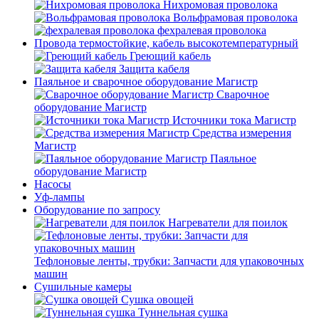
Нихромовая проволока
Вольфрамовая проволока
фехралевая проволока
Провода термостойкие, кабель высокотемпературный
Греющий кабель
Защита кабеля
Паяльное и сварочное оборудование Магистр
Сварочное
оборудование Магистр
Источники тока Магистр
Средства измерения
Магистр
Паяльное
оборудование Магистр
Насосы
Уф-лампы
Оборудование по запросу
Нагреватели для поилок
Тефлоновые ленты, трубки: Запчасти для упаковочных
машин
Сушильные камеры
Сушка овощей
Туннельная сушка