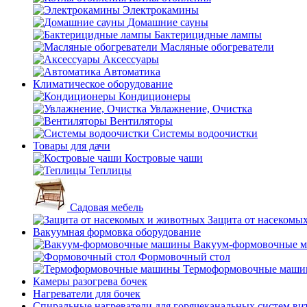
Электрокамины
Домашние сауны
Бактерицидные лампы
Масляные обогреватели
Аксессуары
Автоматика
Климатическое оборудование
Кондиционеры
Увлажнение, Очистка
Вентиляторы
Системы водоочистки
Товары для дачи
Костровые чаши
Теплицы
Садовая мебель
Защита от насекомы
Вакуумная формовка оборудование
Вакуум-формовочные 
Формовочный стол
Термоформовочные маш
Камеры разогрева бочек
Нагреватели для бочек
Спиральные нагреватели для горячеканальных систем ви