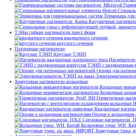
Горяч
Спираль
Термопара для
Катушечные нагреват
ТЭНы гибкие нагреватели пресс форм
квадратного сечения
круглого сечения
Патронные нагреватели
Круглые ТЭНП
Нагреватели
ТЭНП с раздвоенным 
Опции для патрон
Электронагревател
Хомутовые нагреватели кольцевые
Кольцевые микан
Кольцевые керам
Герметичные нагр
Н
Квадратные нагрев
Опции к кольцевым 
Cопловые нагреватели_
Кольцевые тэны_WH_Ки
Хомутовые тэны_н