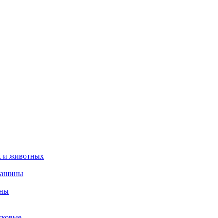
х и животных
машины
ины
тковые