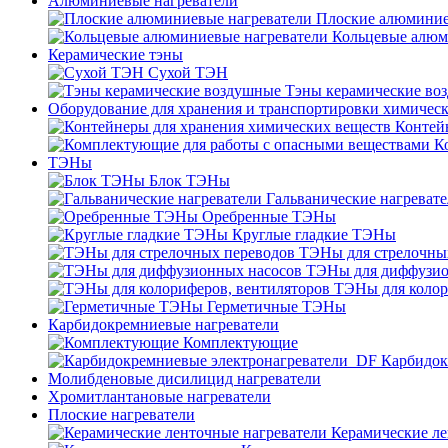
Алюминиевые нагреватели
Плоские алюминие
Кольцевые алюм
Керамические тэны
Сухой ТЭН
Тэны керамические во
Оборудование для хранения и транспортировки химичес
Контей
К
ТЭНы
Блок ТЭНы
Гальванические нагреват
Оребренные ТЭНы
Круглые гладкие ТЭНы
ТЭНы для стрелочны
ТЭНы для диффузио
ТЭНы для колор
Герметичные ТЭНы
Карбидокремниевые нагреватели
Комплектующие
Карбидок
Молибденовые дисилицид нагреватели
Хромитлантановые нагреватели
Плоские нагреватели
Керамические ле