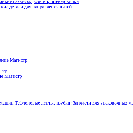
ойкие разъемы, розетки, штекер-вилки
кие детали для направления нитей
ание Магистр
истр
ие Магистр
Тефлоновые ленты, трубки: Запчасти для упаковочных 