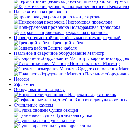
Термост
Керамичес
Нагревательная проволока
проволока для резки
Нихромовая проволока
Вольфрамовая проволока
фехралевая проволока
Провода термостойкие, кабель высокотемпературный
Греющий кабель
Защита кабеля
Паяльное и сварочное оборудование Магистр
Сварочное оборудов
Источники тока Магистр
Средства измерения Маг
Паяльное оборудован
Насосы
Уф-лампы
Оборудование по запросу
Нагреватели для поилок
Сушильные камеры
Сушка овощей
Туннельная сушка
Сушка краски
Сушка древесины