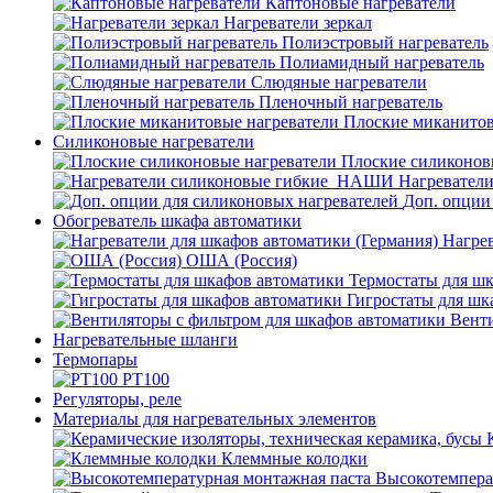
Каптоновые нагреватели
Нагреватели зеркал
Полиэстровый нагреватель
Полиамидный нагреватель
Слюдяные нагреватели
Пленочный нагреватель
Плоские миканитов
Силиконовые нагреватели
Плоские силиконов
Нагревател
Доп. опции
Обогреватель шкафа автоматики
Нагрев
ОША (Россия)
Термостаты для ш
Гигростаты для шк
Венти
Нагревательные шланги
Термопары
PT100
Регуляторы, реле
Материалы для нагревательных элементов
Клеммные колодки
Высокотемпера