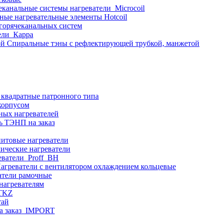
еканальные системы нагреватели_Microcoil
ные нагревательные элементы Hotcoil
 горячеканальных систем
ели_Карра
Спиральные тэны с рефлектирующей трубкой, манжетой
 квадратные патронного типа
корпусом
ных нагревателей
ь ТЭНП на заказ
итовые нагреватели
ические нагреватели
еватели_Proff_BH
агреватели с вентилятором охлаждением кольцевые
атели рамочные
нагревателям
ITKZ
тай
а заказ_IMPORT