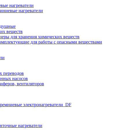
вые нагреватели
иниевые нагреватели
здушные
ких веществ
неры для хранения химических веществ
омплектующие для работы с опасными веществами
ели
х переводов
нных насосов
иферов, вентиляторов
ремниевые электронагреватели_DF
нточные нагреватели