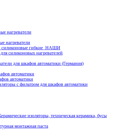
ые нагреватели
ые нагреватели
и силиконовые гибкие_НАШИ
 для силиконовых нагревателей
атели для шкафов автоматики (Германия)
кафов автоматики
афов автоматики
ляторы с фильтром для шкафов автоматики
Керамические изоляторы, техническая керамика, бусы
турная монтажная паста