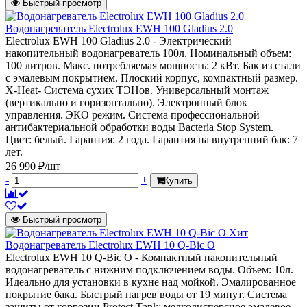
Быстрый просмотр
Водонагреватель Electrolux EWH 100 Gladius 2.0
Electrolux EWH 100 Gladius 2.0 - Электрический
накопительный водонагреватель 100л. Номинальный объем:
100 литров. Макс. потребляемая мощность: 2 кВт. Бак из стали
с эмалевым покрытием. Плоский корпус, компактный размер.
X-Heat- Система сухих ТЭНов. Универсальный монтаж
(вертикально и горизонтально). Электронный блок
управления. ЭКО режим. Система профессиональной
антибактериальной обработки воды Bacteria Stop System.
Цвет: белый. Гарантия: 2 года. Гарантия на внутренний бак: 7
лет.
26 990 ₽/шт
-
+
Купить
Быстрый просмотр
Хит
Водонагреватель Electrolux EWH 10 Q-Bic O
Electrolux EWH 10 Q-Bic O - Компактный накопительный
водонагреватель с нижним подключением воды. Объем: 10л.
Идеально для установки в кухне над мойкой. Эмалированное
покрытие бака. Быстрый нагрев воды от 19 минут. Система
защиты от коррозии Protect Тank: мелкодисперсное эмалевое