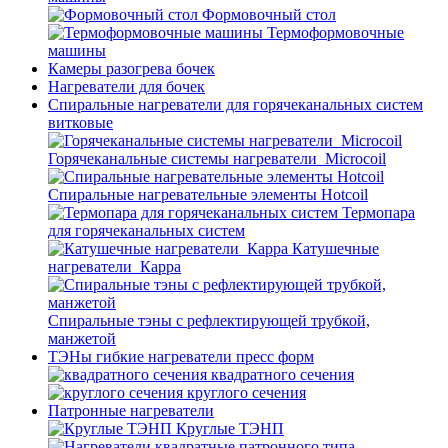
Формовочный стол
Термоформовочные
машины
Камеры разогрева бочек
Нагреватели для бочек
Спиральные нагреватели для горячеканальных систем
витковые
Горячеканальные системы нагреватели_Microcoil
Спиральные нагревательные элементы Hotcoil
Термопара
для горячеканальных систем
Катушечные
нагреватели_Карра
Спиральные тэны с рефлектирующей трубкой,
манжетой
ТЭНы гибкие нагреватели пресс форм
квадратного сечения
круглого сечения
Патронные нагреватели
Круглые ТЭНП