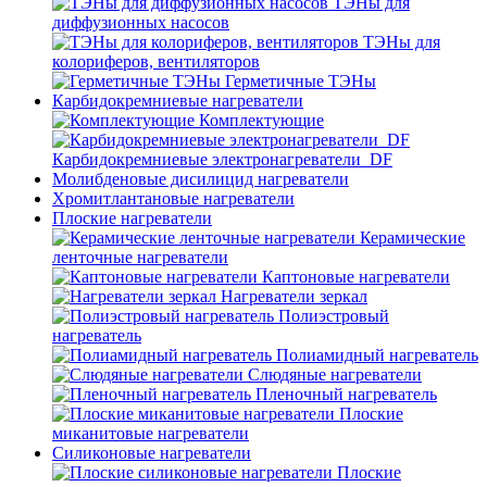
ТЭНы для
диффузионных насосов
ТЭНы для
колориферов, вентиляторов
Герметичные ТЭНы
Карбидокремниевые нагреватели
Комплектующие
Карбидокремниевые электронагреватели_DF
Молибденовые дисилицид нагреватели
Хромитлантановые нагреватели
Плоские нагреватели
Керамические
ленточные нагреватели
Каптоновые нагреватели
Нагреватели зеркал
Полиэстровый
нагреватель
Полиамидный нагреватель
Слюдяные нагреватели
Пленочный нагреватель
Плоские
миканитовые нагреватели
Силиконовые нагреватели
Плоские