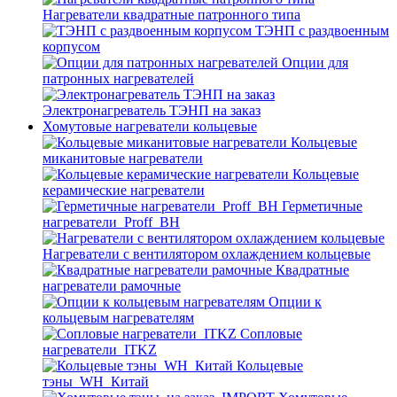
Нагреватели квадратные патронного типа
ТЭНП с раздвоенным
корпусом
Опции для
патронных нагревателей
Электронагреватель ТЭНП на заказ
Хомутовые нагреватели кольцевые
Кольцевые
миканитовые нагреватели
Кольцевые
керамические нагреватели
Герметичные
нагреватели_Proff_BH
Нагреватели с вентилятором охлаждением кольцевые
Квадратные
нагреватели рамочные
Опции к
кольцевым нагревателям
Cопловые
нагреватели_ITKZ
Кольцевые
тэны_WH_Китай