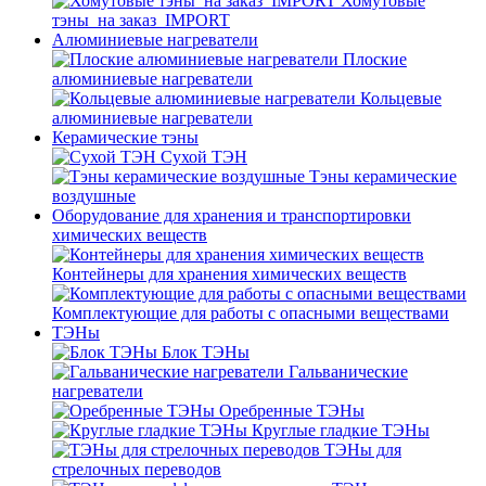
Хомутовые
тэны_на заказ_IMPORT
Алюминиевые нагреватели
Плоские
алюминиевые нагреватели
Кольцевые
алюминиевые нагреватели
Керамические тэны
Сухой ТЭН
Тэны керамические
воздушные
Оборудование для хранения и транспортировки
химических веществ
Контейнеры для хранения химических веществ
Комплектующие для работы с опасными веществами
ТЭНы
Блок ТЭНы
Гальванические
нагреватели
Оребренные ТЭНы
Круглые гладкие ТЭНы
ТЭНы для
стрелочных переводов