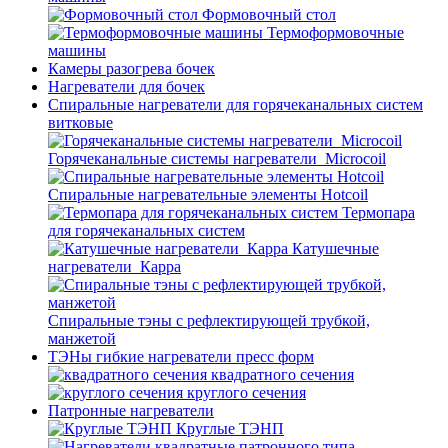
Формовочный стол
Термоформовочные
машины
Камеры разогрева бочек
Нагреватели для бочек
Спиральные нагреватели для горячеканальных систем
витковые
Горячеканальные системы нагреватели_Microcoil
Спиральные нагревательные элементы Hotcoil
Термопара
для горячеканальных систем
Катушечные
нагреватели_Карра
Спиральные тэны с рефлектирующей трубкой,
манжетой
ТЭНы гибкие нагреватели пресс форм
квадратного сечения
круглого сечения
Патронные нагреватели
Круглые ТЭНП