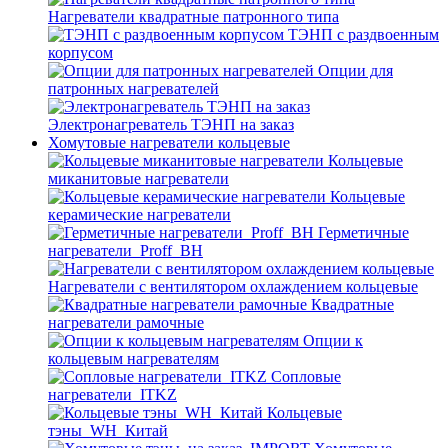
Нагреватели квадратные патронного типа
ТЭНП с раздвоенным
корпусом
Опции для
патронных нагревателей
Электронагреватель ТЭНП на заказ
Хомутовые нагреватели кольцевые
Кольцевые
миканитовые нагреватели
Кольцевые
керамические нагреватели
Герметичные
нагреватели_Proff_BH
Нагреватели с вентилятором охлаждением кольцевые
Квадратные
нагреватели рамочные
Опции к
кольцевым нагревателям
Cопловые
нагреватели_ITKZ
Кольцевые
тэны_WH_Китай