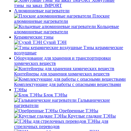
Хомутовые
тэны_на заказ_IMPORT
Алюминиевые нагреватели
Плоские
алюминиевые нагреватели
Кольцевые
алюминиевые нагреватели
Керамические тэны
Сухой ТЭН
Тэны керамические
воздушные
Оборудование для хранения и транспортировки
химических веществ
Контейнеры для хранения химических веществ
Комплектующие для работы с опасными веществами
ТЭНы
Блок ТЭНы
Гальванические
нагреватели
Оребренные ТЭНы
Круглые гладкие ТЭНы
ТЭНы для
стрелочных переводов