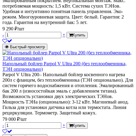
эмалированным покрытием. Вертикальный монтаж. Макс.
потребляемая мощность: 1,5 кВт. Система сухих ТЭНов.
Удобная и интуитивно понятная панель управления. Эко-
режим. Многоуровневая защита. Цвет: белый. Гарантия: 2
года. Гарантия на внутренний бак: 5 лет.
9 290 ₽/шт
-
+
Купить
Быстрый просмотр
Напольный бойлер Parpol V Ultra 200 (без теплообменника,
ТЭН опционально)
Parpol V Ultra 200– Напольный бойлер косвенного нагрева
200л с фланцем, без теплообменника (ТЭН опционально). Для
систем горячего водоснабжения и отопления. Эмалированный
бак 200 л (износостойкая эмаль с добавлением титана).
Возможность установки двух электрических ТЭНов.
Мощность ТЭНа (опционально): 3-12 кВт. Магниевый анод.
Гильза для установки датчика котла или термостата. Линия
рециркуляции. Термометр. Защитный кожух.
79 000 ₽/шт
-
+
Купить