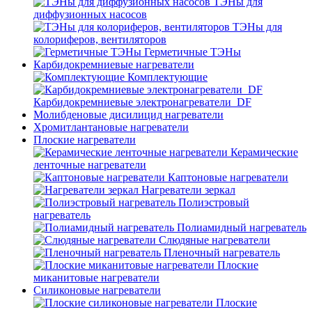
ТЭНы для
диффузионных насосов
ТЭНы для
колориферов, вентиляторов
Герметичные ТЭНы
Карбидокремниевые нагреватели
Комплектующие
Карбидокремниевые электронагреватели_DF
Молибденовые дисилицид нагреватели
Хромитлантановые нагреватели
Плоские нагреватели
Керамические
ленточные нагреватели
Каптоновые нагреватели
Нагреватели зеркал
Полиэстровый
нагреватель
Полиамидный нагреватель
Слюдяные нагреватели
Пленочный нагреватель
Плоские
миканитовые нагреватели
Силиконовые нагреватели
Плоские