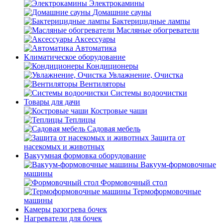
Электрокамины
Домашние сауны
Бактерицидные лампы
Масляные обогреватели
Аксессуары
Автоматика
Климатическое оборудование
Кондиционеры
Увлажнение, Очистка
Вентиляторы
Системы водоочистки
Товары для дачи
Костровые чаши
Теплицы
Садовая мебель
Защита от
насекомых и животных
Вакуумная формовка оборудование
Вакуум-формовочные
машины
Формовочный стол
Термоформовочные
машины
Камеры разогрева бочек
Нагреватели для бочек