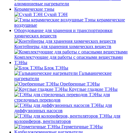
алюминиевые нагреватели
Керамические тэны
Сухой ТЭН
Тэны керамические
воздушные
Оборудование для хранения и транспортировки
химических веществ
Контейнеры для хранения химических веществ
Комплектующие для работы с опасными веществами
ТЭНы
Блок ТЭНы
Гальванические
нагреватели
Оребренные ТЭНы
Круглые гладкие ТЭНы
ТЭНы для
стрелочных переводов
ТЭНы для
диффузионных насосов
ТЭНы для
колориферов, вентиляторов
Герметичные ТЭНы
Карбидокремниевые нагреватели