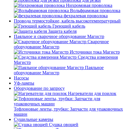
проволока для резки
Нихромовая проволока
Вольфрамовая проволока
фехралевая проволока
Провода термостойкие, кабель высокотемпературный
Греющий кабель
Защита кабеля
Паяльное и сварочное оборудование Магистр
Сварочное
оборудование Магистр
Источники тока Магистр
Средства измерения
Магистр
Паяльное
оборудование Магистр
Насосы
Уф-лампы
Оборудование по запросу
Нагреватели для поилок
Тефлоновые ленты, трубки: Запчасти для упаковочных
машин
Сушильные камеры
Сушка овощей