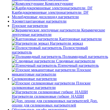
Комплектующие
Карбидокремниевые электронагреватели_DF
Молибденовые дисилицид нагреватели
Хромитлантановые нагреватели
Плоские нагреватели
Керамические
ленточные нагреватели
Каптоновые нагреватели
Нагреватели зеркал
Полиэстровый
нагреватель
Полиамидный нагреватель
Слюдяные нагреватели
Пленочный нагреватель
Плоские
миканитовые нагреватели
Силиконовые нагреватели
Плоские
силиконовые нагреватели
Нагреватели силиконовые гибкие_НАШИ
Доп.
опции для силиконовых нагревателей
Обогреватель шкафа автоматики