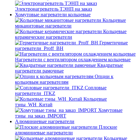
Электронагреватель ТЭНП на заказ
Хомутовые нагреватели кольцевые
Кольцевые
миканитовые нагреватели
Кольцевые
керамические нагреватели
Герметичные
нагреватели_Proff_BH
Нагреватели с вентилятором охлаждением кольцевые
Квадратные
нагреватели рамочные
Опции к
кольцевым нагревателям
Cопловые
нагреватели_ITKZ
Кольцевые
тэны_WH_Китай
Хомутовые
тэны_на заказ_IMPORT
Алюминиевые нагреватели
Плоские
алюминиевые нагреватели
Кольцевые