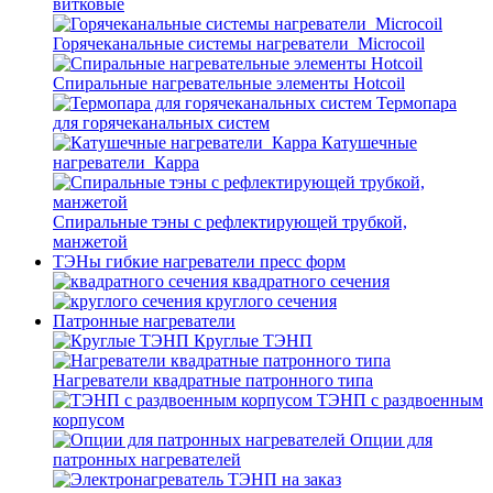
витковые
Горячеканальные системы нагреватели_Microcoil
Спиральные нагревательные элементы Hotcoil
Термопара
для горячеканальных систем
Катушечные
нагреватели_Карра
Спиральные тэны с рефлектирующей трубкой,
манжетой
ТЭНы гибкие нагреватели пресс форм
квадратного сечения
круглого сечения
Патронные нагреватели
Круглые ТЭНП
Нагреватели квадратные патронного типа
ТЭНП с раздвоенным
корпусом
Опции для
патронных нагревателей