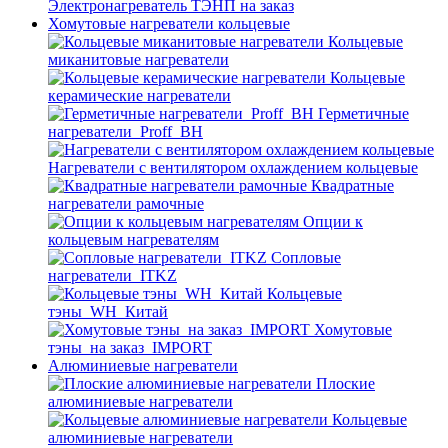
Электронагреватель ТЭНП на заказ
Хомутовые нагреватели кольцевые
Кольцевые
миканитовые нагреватели
Кольцевые
керамические нагреватели
Герметичные
нагреватели_Proff_BH
Нагреватели с вентилятором охлаждением кольцевые
Квадратные
нагреватели рамочные
Опции к
кольцевым нагревателям
Cопловые
нагреватели_ITKZ
Кольцевые
тэны_WH_Китай
Хомутовые
тэны_на заказ_IMPORT
Алюминиевые нагреватели
Плоские
алюминиевые нагреватели
Кольцевые
алюминиевые нагреватели