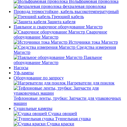
Вольфрамовая проволока
фехралевая проволока
Провода термостойкие, кабель высокотемпературный
Греющий кабель
Защита кабеля
Паяльное и сварочное оборудование Магистр
Сварочное
оборудование Магистр
Источники тока Магистр
Средства измерения
Магистр
Паяльное
оборудование Магистр
Насосы
Уф-лампы
Оборудование по запросу
Нагреватели для поилок
Тефлоновые ленты, трубки: Запчасти для упаковочных
машин
Сушильные камеры
Сушка овощей
Туннельная сушка
Сушка краски