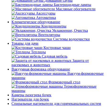
Домашние сауны
Бактерицидные лампы
Масляные обогреватели
Аксессуары
Автоматика
Климатическое оборудование
Кондиционеры
Увлажнение, Очистка
Вентиляторы
Системы водоочистки
Товары для дачи
Костровые чаши
Теплицы
Садовая мебель
Защита от
насекомых и животных
Вакуумная формовка оборудование
Вакуум-формовочные
машины
Формовочный стол
Термоформовочные
машины
Камеры разогрева бочек
Нагреватели для бочек
Спиральные нагреватели для горячеканальных систем