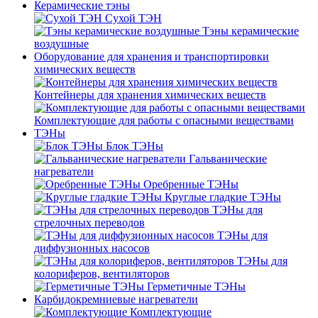
Керамические тэны
Сухой ТЭН
Тэны керамические
воздушные
Оборудование для хранения и транспортировки
химических веществ
Контейнеры для хранения химических веществ
Комплектующие для работы с опасными веществами
ТЭНы
Блок ТЭНы
Гальванические
нагреватели
Оребренные ТЭНы
Круглые гладкие ТЭНы
ТЭНы для
стрелочных переводов
ТЭНы для
диффузионных насосов
ТЭНы для
колориферов, вентиляторов
Герметичные ТЭНы
Карбидокремниевые нагреватели
Комплектующие