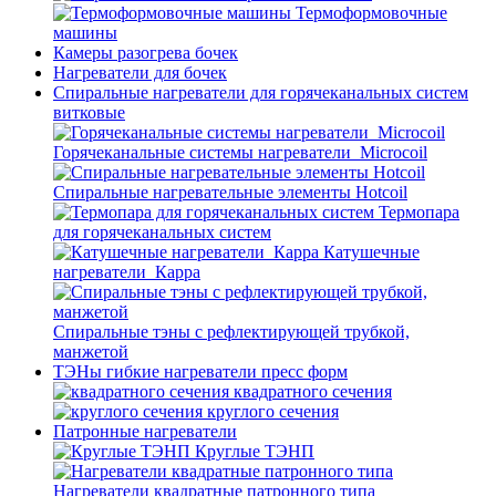
Термоформовочные
машины
Камеры разогрева бочек
Нагреватели для бочек
Спиральные нагреватели для горячеканальных систем
витковые
Горячеканальные системы нагреватели_Microcoil
Спиральные нагревательные элементы Hotcoil
Термопара
для горячеканальных систем
Катушечные
нагреватели_Карра
Спиральные тэны с рефлектирующей трубкой,
манжетой
ТЭНы гибкие нагреватели пресс форм
квадратного сечения
круглого сечения
Патронные нагреватели
Круглые ТЭНП
Нагреватели квадратные патронного типа