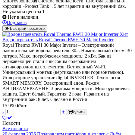
Многоуровневая система безопасности. Система защиты от
коррозии «Protect Tank». 5 лет гарантии на внутренний бак.
Не указана цена
за 1
Нет в наличии
Под заказ
Быстрый просмотр
Хит
Водонагреватель Royal Thermo RWH 30 Major Inverter
Royal Thermo RWH 30 Major Inverter – Электрический
накопительный водонагреватель 30л. Номинальный объем: 30
литров. Макс. потребляемая мощность: 2 кВт. Бак из
нержавеющей стали с высоким содержанием
антикоррозионных элементов. Встроенный Wi-Fi.
Универсальный монтаж (вертикально или горизонтально).
Инверторное управление digital INVERTER. Технология
SMART MEMORY. Электронный анод. Режим
АНТИЗАМЕРЗАНИЕ. 3 режима мощности. Многоуровневая
защита. Цвет: белый. Гарантия: 2 года. Гарантия на
внутренний бак: 8 лет. Сделано в России.
15 990 ₽/шт
-
+
Купить
Новости
Все новости
20 февраля 2026
Поздравляем партнёров и коллег с Днём