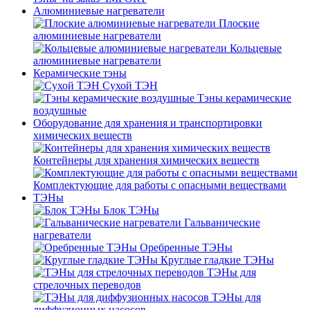
Алюминиевые нагреватели
Плоские
алюминиевые нагреватели
Кольцевые
алюминиевые нагреватели
Керамические тэны
Сухой ТЭН
Тэны керамические
воздушные
Оборудование для хранения и транспортировки
химических веществ
Контейнеры для хранения химических веществ
Комплектующие для работы с опасными веществами
ТЭНы
Блок ТЭНы
Гальванические
нагреватели
Оребренные ТЭНы
Круглые гладкие ТЭНы
ТЭНы для
стрелочных переводов
ТЭНы для
диффузионных насосов