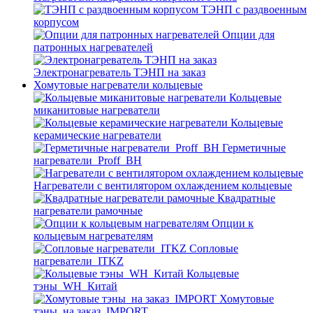
ТЭНП с раздвоенным
корпусом
Опции для
патронных нагревателей
Электронагреватель ТЭНП на заказ
Хомутовые нагреватели кольцевые
Кольцевые
миканитовые нагреватели
Кольцевые
керамические нагреватели
Герметичные
нагреватели_Proff_BH
Нагреватели с вентилятором охлаждением кольцевые
Квадратные
нагреватели рамочные
Опции к
кольцевым нагревателям
Cопловые
нагреватели_ITKZ
Кольцевые
тэны_WH_Китай
Хомутовые
тэны_на заказ_IMPORT