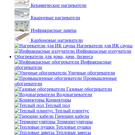
Керамические нагреватели
Кварцевые нагреватели
Инфракрасные лампы
Карбоновые нагреватели
Нагреватели для ИК сауны
Инфракрасные излучатели
Обогреватели для дома, дачи, бизнеса
Инфракрасные
обогреватели
Уличные обогреватели
Промышленные
обогреватели
Газовые обогреватели
Водонагреватели
Конвекторы
Теплый пол
Теплый плинтус
Греющие кабели
Терморегуляторы
Тепловые пушки
Тепловые завесы