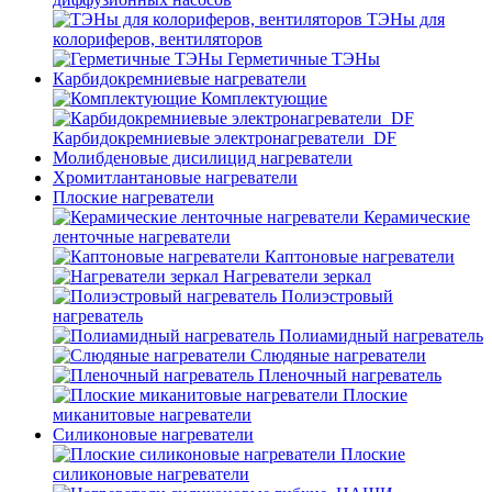
ТЭНы для
колориферов, вентиляторов
Герметичные ТЭНы
Карбидокремниевые нагреватели
Комплектующие
Карбидокремниевые электронагреватели_DF
Молибденовые дисилицид нагреватели
Хромитлантановые нагреватели
Плоские нагреватели
Керамические
ленточные нагреватели
Каптоновые нагреватели
Нагреватели зеркал
Полиэстровый
нагреватель
Полиамидный нагреватель
Слюдяные нагреватели
Пленочный нагреватель
Плоские
миканитовые нагреватели
Силиконовые нагреватели
Плоские
силиконовые нагреватели