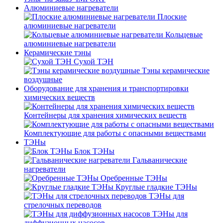
Алюминиевые нагреватели
Плоские
алюминиевые нагреватели
Кольцевые
алюминиевые нагреватели
Керамические тэны
Сухой ТЭН
Тэны керамические
воздушные
Оборудование для хранения и транспортировки
химических веществ
Контейнеры для хранения химических веществ
Комплектующие для работы с опасными веществами
ТЭНы
Блок ТЭНы
Гальванические
нагреватели
Оребренные ТЭНы
Круглые гладкие ТЭНы
ТЭНы для
стрелочных переводов
ТЭНы для
диффузионных насосов