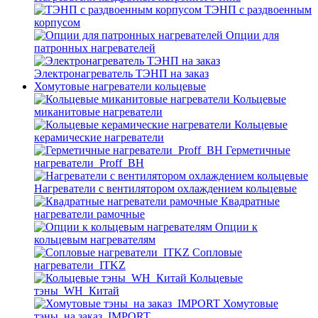
ТЭНП с раздвоенным
корпусом
Опции для
патронных нагревателей
Электронагреватель ТЭНП на заказ
Хомутовые нагреватели кольцевые
Кольцевые
миканитовые нагреватели
Кольцевые
керамические нагреватели
Герметичные
нагреватели_Proff_BH
Нагреватели с вентилятором охлаждением кольцевые
Квадратные
нагреватели рамочные
Опции к
кольцевым нагревателям
Cопловые
нагреватели_ITKZ
Кольцевые
тэны_WH_Китай
Хомутовые
тэны_на заказ_IMPORT