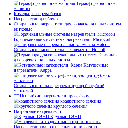
Термоформовочные
машины
Камеры разогрева бочек
Нагреватели для бочек
Спиральные нагреватели для горячеканальных систем
витковые
Горячеканальные системы нагреватели_Microcoil
Спиральные нагревательные элементы Hotcoil
Термопара
для горячеканальных систем
Катушечные
нагреватели_Карра
Спиральные тэны с рефлектирующей трубкой,
манжетой
ТЭНы гибкие нагреватели пресс форм
квадратного сечения
круглого сечения
Патронные нагреватели
Круглые ТЭНП
Нагреватели квадратные патронного типа