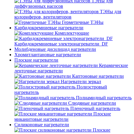
ТЭНы для
диффузионных насосов
ТЭНы для
колориферов, вентиляторов
Герметичные ТЭНы
Карбидокремниевые нагреватели
Комплектующие
Карбидокремниевые электронагреватели_DF
Молибденовые дисилицид нагреватели
Хромитлантановые нагреватели
Плоские нагреватели
Керамические
ленточные нагреватели
Каптоновые нагреватели
Нагреватели зеркал
Полиэстровый
нагреватель
Полиамидный нагреватель
Слюдяные нагреватели
Пленочный нагреватель
Плоские
миканитовые нагреватели
Силиконовые нагреватели
Плоские