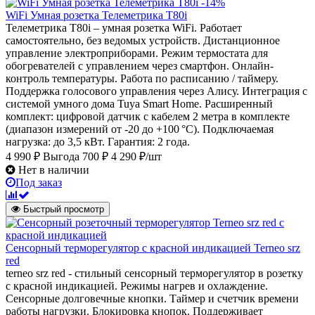
-14%
WiFi Умная розетка Телеметрика T80i
Телеметрика T80i – умная розетка WiFi. Работает
самостоятельно, без ведомых устройств. Дистанционное
управление электроприборами. Режим термостата для
обогревателей с управлением через смартфон. Онлайн-
контроль температуры. Работа по расписанию / таймеру.
Поддержка голосового управления через Алису. Интеграция с
системой умного дома Tuya Smart Home. Расширенный
комплект: цифровой датчик с кабелем 2 метра в комплекте
(диапазон измерений от -20 до +100 °C). Подключаемая
нагрузка: до 3,5 кВт. Гарантия: 2 года.
4 990 ₽
Выгода 700 ₽
4 290 ₽/шт
Нет в наличии
Под заказ
Быстрый просмотр
Сенсорный терморегулятор с красной индикацией Terneo srz
red
terneo srz red - стильный сенсорный терморегулятор в розетку
с красной индикацией. Режимы нагрев и охлаждение.
Сенсорные долговечные кнопки. Таймер и счетчик времени
работы нагрузки. Блокировка кнопок. Поддерживает