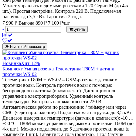
контроль температуры. Работа по расписанию / таймеру.
Может управлять ведомыми розетками Т20 Серии М (до 4-х
шт.). Простая настройка. Контроль 220 В. Подключаемая
нагрузка: до 3,5 кВт. Гарантия: 2 года.
7 990 ₽
Выгода 890 ₽
7 100 ₽/шт
-
+
Купить
Быстрый просмотр
Новинка
Хит
-12%
Комплект Умная розетка Телеметрика Т80М + датчик
протечки WS-02
Телеметрика Т80M + WS-02 – GSM-розетка с датчиком
протечки воды. Контроль протечек воды с помощью
беспроводного датчика (в комплекте). Дистанционное
управление электроприборами. Удаленный контроль
температуры. Контроль напряжения сети 220 В.
Автоматическая работа по расписанию / таймеру или через
СМС (через приложение). Подключаемая нагрузка: до 3,5 кВт.
Диапазон измерения температуры (датчик в комплекте): -10 …
+50 °C. Т80M может управлять ведомыми розетками Т60M (до
4-х шт.). Можно подключить до 5 датчиков протечки воды (в
комплекте 1 шт.). Гарантия: 2 года (розетка), 1 год (датчик