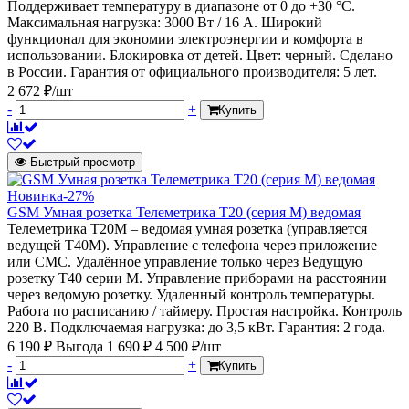
Поддерживает температуру в диапазоне от 0 до +30 °С.
Максимальная нагрузка: 3000 Вт / 16 А. Широкий
функционал для экономии электроэнергии и комфорта в
использовании. Блокировка от детей. Цвет: черный. Сделано
в России. Гарантия от официального производителя: 5 лет.
2 672 ₽/шт
-
+
Купить
Быстрый просмотр
Новинка
-27%
GSM Умная розетка Телеметрика Т20 (серия М) ведомая
Телеметрика Т20М – ведомая умная розетка (управляется
ведущей Т40М). Управление с телефона через приложение
или СМС. Удалённое управление только через Ведущую
розетку Т40 серии М. Управление приборами на расстоянии
через ведомую розетку. Удаленный контроль температуры.
Работа по расписанию / таймеру. Простая настройка. Контроль
220 В. Подключаемая нагрузка: до 3,5 кВт. Гарантия: 2 года.
6 190 ₽
Выгода 1 690 ₽
4 500 ₽/шт
-
+
Купить