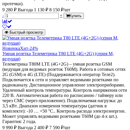
протечки).
9 280 ₽
Выгода 1 130 ₽
8 150 ₽/шт
-
+
Купить
Быстрый просмотр
Новинка
Хит
-24%
Умная розетка Телеметрика Т80 LTE (4G+2G) (серия M,
ведущая)
Телеметрика Т80M LTE (4G+2G) – умная розетка GSM
(ведущая для ведомых розеток Т60M). Работа в сотовых сетях
2G (GSM) и 4G (LTE) (Поддерживается оператор Теле2).
Подключается к сети и управляет ведомыми розетками по
радиоканалу. Дистанционное управление электроприборами.
Удаленный контроль температуры. Контроль напряжения сети
220 В. Автоматическая работа по расписанию / таймеру или
через СМС (через приложение). Подключаемая нагрузка: до
3,5 кВт. Диапазон измерения температуры (датчик в
комплекте): -10 … +50 °C.. Контроль расхода электроэнергии.
Может управлять ведомыми розетками Т60M (до 4-х шт.).
Гарантия: 2 года.
9 990 ₽
Выгода 2 400 ₽
7 590 ₽/шт