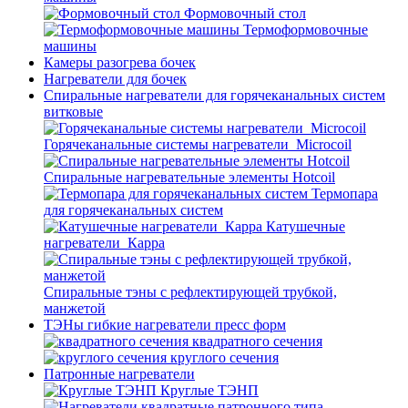
Формовочный стол
Термоформовочные
машины
Камеры разогрева бочек
Нагреватели для бочек
Спиральные нагреватели для горячеканальных систем
витковые
Горячеканальные системы нагреватели_Microcoil
Спиральные нагревательные элементы Hotcoil
Термопара
для горячеканальных систем
Катушечные
нагреватели_Карра
Спиральные тэны с рефлектирующей трубкой,
манжетой
ТЭНы гибкие нагреватели пресс форм
квадратного сечения
круглого сечения
Патронные нагреватели
Круглые ТЭНП