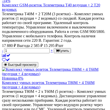
-14%
Комплект GSM-розеток Телеметрика Т40 ведущая + 2 Т20
ведомых
Телеметрика Т40M + 2 Т20M (3 розетки) – Комплект умных
розеток (1 ведущая + 2 ведомых) со скидкой. Каждая розетка
работает по своей программе. Удаленный контроль
температуры. Управление включением и выключением
подключенного оборудования. Работа в сетях GSM 900/1800.
Управление с мобильного телефона. Контроль наличия
напряжения сети 220 В. Гарантия: 2 года.
17 880 ₽
Выгода 2 585 ₽
15 295 ₽/шт
-
+
Купить
Быстрый просмотр
Новинка
-8%
Комплект умных розеток Телеметрика T80M + 4 T60M
(ведущая + 4 ведомых)
Телеметрика Т80M + 2 х Т60M (5 розеток) – Комплект умных
розеток (1 ведущая + 4 ведомых). Дистанционное управление
сразу несколькими приборами. Каждая розетка работает по
своей программе. Управление через ведущую розетку через
приложение или по СМС. Удаленный контроль температуры.