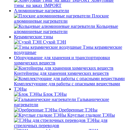
Хомутовые
тэны_на заказ_IMPORT
Алюминиевые нагреватели
Плоские
алюминиевые нагреватели
Кольцевые
алюминиевые нагреватели
Керамические тэны
Сухой ТЭН
Тэны керамические
воздушные
Оборудование для хранения и транспортировки
химических веществ
Контейнеры для хранения химических веществ
Комплектующие для работы с опасными веществами
ТЭНы
Блок ТЭНы
Гальванические
нагреватели
Оребренные ТЭНы
Круглые гладкие ТЭНы
ТЭНы для
стрелочных переводов