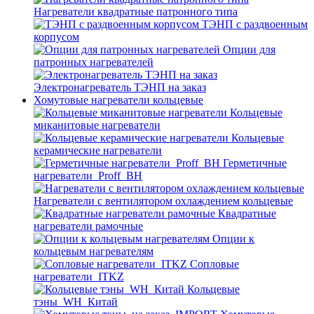
Нагреватели квадратные патронного типа
ТЭНП с раздвоенным
корпусом
Опции для
патронных нагревателей
Электронагреватель ТЭНП на заказ
Хомутовые нагреватели кольцевые
Кольцевые
миканитовые нагреватели
Кольцевые
керамические нагреватели
Герметичные
нагреватели_Proff_BH
Нагреватели с вентилятором охлаждением кольцевые
Квадратные
нагреватели рамочные
Опции к
кольцевым нагревателям
Cопловые
нагреватели_ITKZ
Кольцевые
тэны_WH_Китай