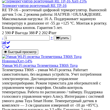
Хит
-15%
Терморегулятор розеточный RE ТР-16
RE ТР-16 – розеточный цифровой терморегулятор. Выносной
датчик 5 см. 2 режима работы: НАГРЕВ / ОХЛАЖДЕНИЕ.
Максимальная нагрузка: 16 А. Поддерживает заданную
температуру в диапазоне от -55 до +125 °С. Монтаж в розетку.
Блокировка кнопок. Гарантия 5 лет.
2 590 ₽
Выгода 388 ₽
2 202 ₽/шт
-
+
Купить
Быстрый просмотр
Новинка
Хит
-14%
Умная Wi-Fi розетка Телеметрика T80iS Tuya
Телеметрика T80iS – умная Wi-Fi розетка. Работает
самостоятельно, без ведомых устройств. Учет потребления
электроэнергии. Дистанционное управление
электроприборами. Режим термостата для обогревателей с
управлением через смартфон. Онлайн-контроль
температурыа. Работа по расписанию / таймеру. Поддержка
голосового управления через Алису. Интеграция с системой
умного дома Tuya Smart Home. Температурный датчик в
комплекте — 3 см (диапазон измерений от -10 до +85°C).
Подключаемая нагрузка: до 3,5 кВт. Гарантия: 2 года.