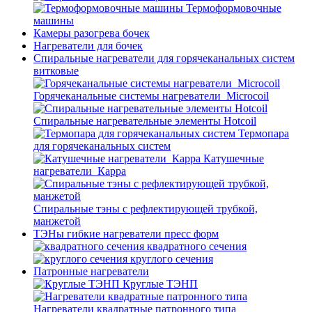
Термоформовочные
машины
Камеры разогрева бочек
Нагреватели для бочек
Спиральные нагреватели для горячеканальных систем
витковые
Горячеканальные системы нагреватели_Microcoil
Спиральные нагревательные элементы Hotcoil
Термопара
для горячеканальных систем
Катушечные
нагреватели_Карра
Спиральные тэны с рефлектирующей трубкой,
манжетой
ТЭНы гибкие нагреватели пресс форм
квадратного сечения
круглого сечения
Патронные нагреватели
Круглые ТЭНП
Нагреватели квадратные патронного типа