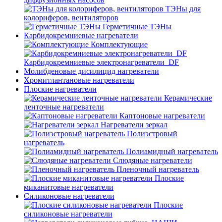
ТЭНы для
колориферов, вентиляторов
Герметичные ТЭНы
Карбидокремниевые нагреватели
Комплектующие
Карбидокремниевые электронагреватели_DF
Молибденовые дисилицид нагреватели
Хромитлантановые нагреватели
Плоские нагреватели
Керамические
ленточные нагреватели
Каптоновые нагреватели
Нагреватели зеркал
Полиэстровый
нагреватель
Полиамидный нагреватель
Слюдяные нагреватели
Пленочный нагреватель
Плоские
миканитовые нагреватели
Силиконовые нагреватели
Плоские
силиконовые нагреватели