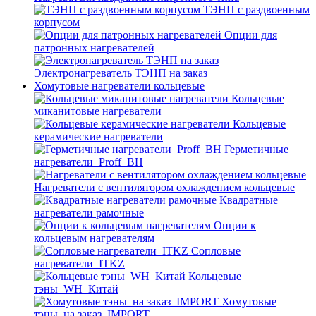
ТЭНП с раздвоенным
корпусом
Опции для
патронных нагревателей
Электронагреватель ТЭНП на заказ
Хомутовые нагреватели кольцевые
Кольцевые
миканитовые нагреватели
Кольцевые
керамические нагреватели
Герметичные
нагреватели_Proff_BH
Нагреватели с вентилятором охлаждением кольцевые
Квадратные
нагреватели рамочные
Опции к
кольцевым нагревателям
Cопловые
нагреватели_ITKZ
Кольцевые
тэны_WH_Китай
Хомутовые
тэны_на заказ_IMPORT