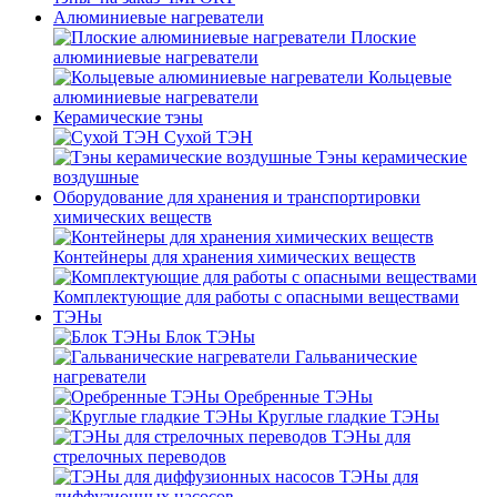
Алюминиевые нагреватели
Плоские
алюминиевые нагреватели
Кольцевые
алюминиевые нагреватели
Керамические тэны
Сухой ТЭН
Тэны керамические
воздушные
Оборудование для хранения и транспортировки
химических веществ
Контейнеры для хранения химических веществ
Комплектующие для работы с опасными веществами
ТЭНы
Блок ТЭНы
Гальванические
нагреватели
Оребренные ТЭНы
Круглые гладкие ТЭНы
ТЭНы для
стрелочных переводов
ТЭНы для
диффузионных насосов