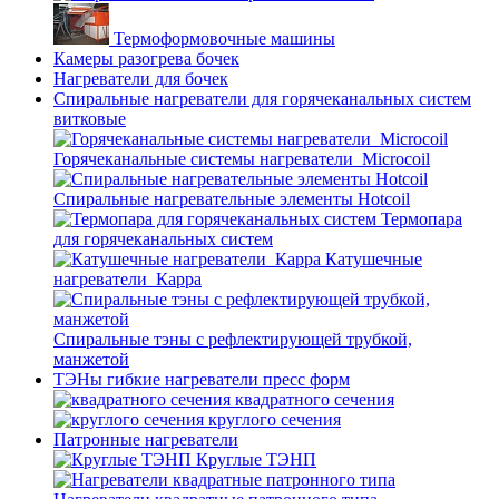
Термоформовочные машины
Камеры разогрева бочек
Нагреватели для бочек
Спиральные нагреватели для горячеканальных систем
витковые
Горячеканальные системы нагреватели_Microcoil
Спиральные нагревательные элементы Hotcoil
Термопара
для горячеканальных систем
Катушечные
нагреватели_Карра
Спиральные тэны с рефлектирующей трубкой,
манжетой
ТЭНы гибкие нагреватели пресс форм
квадратного сечения
круглого сечения
Патронные нагреватели
Круглые ТЭНП