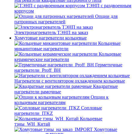
Нагреватели квадратные патронного типа
ТЭНП с раздвоенным
корпусом
Опции для
патронных нагревателей
Электронагреватель ТЭНП на заказ
Хомутовые нагреватели кольцевые
Кольцевые
миканитовые нагреватели
Кольцевые
керамические нагреватели
Герметичные
нагреватели_Proff_BH
Нагреватели с вентилятором охлаждением кольцевые
Квадратные
нагреватели рамочные
Опции к
кольцевым нагревателям
Cопловые
нагреватели_ITKZ
Кольцевые
тэны_WH_Китай
Хомутовые