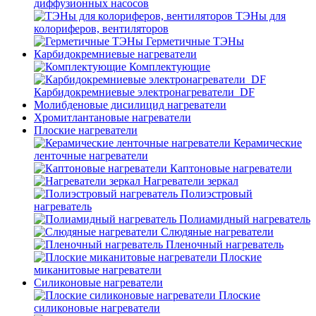
диффузионных насосов
ТЭНы для
колориферов, вентиляторов
Герметичные ТЭНы
Карбидокремниевые нагреватели
Комплектующие
Карбидокремниевые электронагреватели_DF
Молибденовые дисилицид нагреватели
Хромитлантановые нагреватели
Плоские нагреватели
Керамические
ленточные нагреватели
Каптоновые нагреватели
Нагреватели зеркал
Полиэстровый
нагреватель
Полиамидный нагреватель
Слюдяные нагреватели
Пленочный нагреватель
Плоские
миканитовые нагреватели
Силиконовые нагреватели
Плоские
силиконовые нагреватели