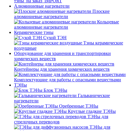
тэны_на заказ_IMPORT
Алюминиевые нагреватели
Плоские
алюминиевые нагреватели
Кольцевые
алюминиевые нагреватели
Керамические тэны
Сухой ТЭН
Тэны керамические
воздушные
Оборудование для хранения и транспортировки
химических веществ
Контейнеры для хранения химических веществ
Комплектующие для работы с опасными веществами
ТЭНы
Блок ТЭНы
Гальванические
нагреватели
Оребренные ТЭНы
Круглые гладкие ТЭНы
ТЭНы для
стрелочных переводов
ТЭНы для