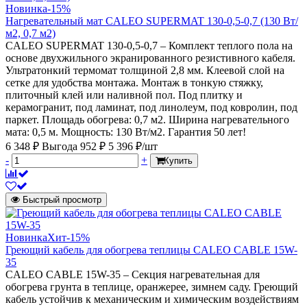
Новинка
-15%
Нагревательный мат CALEO SUPERMAT 130-0,5-0,7 (130 Вт/
м2, 0,7 м2)
CALEO SUPERMAT 130-0,5-0,7 – Комплект теплого пола на
основе двухжильного экранированного резистивного кабеля.
Ультратонкий термомат толщиной 2,8 мм. Клеевой слой на
сетке для удобства монтажа. Монтаж в тонкую стяжку,
плиточный клей или наливной пол. Под плитку и
керамогранит, под ламинат, под линолеум, под ковролин, под
паркет. Площадь обогрева: 0,7 м2. Ширина нагревательного
мата: 0,5 м. Мощность: 130 Вт/м2. Гарантия 50 лет!
6 348 ₽
Выгода 952 ₽
5 396 ₽/шт
-
+
Купить
Быстрый просмотр
Новинка
Хит
-15%
Греющий кабель для обогрева теплицы CALEO CABLE 15W-
35
CALEO CABLE 15W-35 – Секция нагревательная для
обогрева грунта в теплице, оранжерее, зимнем саду. Греющий
кабель устойчив к механическим и химическим воздействиям