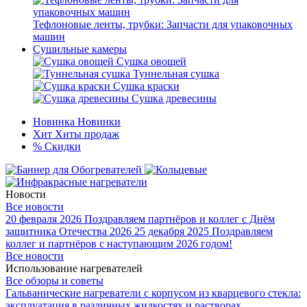
Тефлоновые ленты, трубки: Запчасти для упаковочных
машин
Сушильные камеры
Сушка овощей
Туннельная сушка
Сушка краски
Сушка древесины
Новинка
Новинки
Хит
Хиты продаж
%
Скидки
Новости
Все новости
20 февраля 2026
Поздравляем партнёров и коллег с Днём
защитника Отечества 2026
25 декабря 2025
Поздравляем
коллег и партнёров с наступающим 2026 годом!
Все новости
Использование нагревателей
Все обзоры и советы
Гальванические нагреватели с корпусом из кварцевого стекла:
эксплуатация в различных жидкостях и растворах