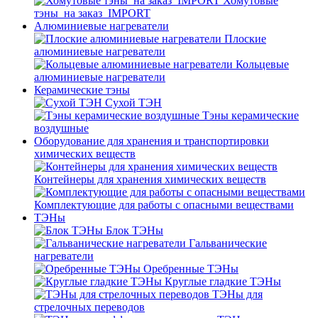
Хомутовые
тэны_на заказ_IMPORT
Алюминиевые нагреватели
Плоские
алюминиевые нагреватели
Кольцевые
алюминиевые нагреватели
Керамические тэны
Сухой ТЭН
Тэны керамические
воздушные
Оборудование для хранения и транспортировки
химических веществ
Контейнеры для хранения химических веществ
Комплектующие для работы с опасными веществами
ТЭНы
Блок ТЭНы
Гальванические
нагреватели
Оребренные ТЭНы
Круглые гладкие ТЭНы
ТЭНы для
стрелочных переводов