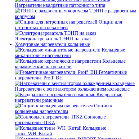
Нагреватели квадратные патронного типа
ТЭНП с раздвоенным
корпусом
Опции для
патронных нагревателей
Электронагреватель ТЭНП на заказ
Хомутовые нагреватели кольцевые
Кольцевые
миканитовые нагреватели
Кольцевые
керамические нагреватели
Герметичные
нагреватели_Proff_BH
Нагреватели с вентилятором охлаждением кольцевые
Квадратные
нагреватели рамочные
Опции к
кольцевым нагревателям
Cопловые
нагреватели_ITKZ
Кольцевые
тэны_WH_Китай