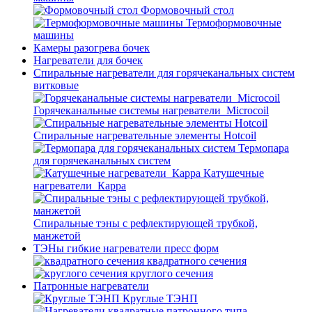
Формовочный стол
Термоформовочные
машины
Камеры разогрева бочек
Нагреватели для бочек
Спиральные нагреватели для горячеканальных систем
витковые
Горячеканальные системы нагреватели_Microcoil
Спиральные нагревательные элементы Hotcoil
Термопара
для горячеканальных систем
Катушечные
нагреватели_Карра
Спиральные тэны с рефлектирующей трубкой,
манжетой
ТЭНы гибкие нагреватели пресс форм
квадратного сечения
круглого сечения
Патронные нагреватели
Круглые ТЭНП