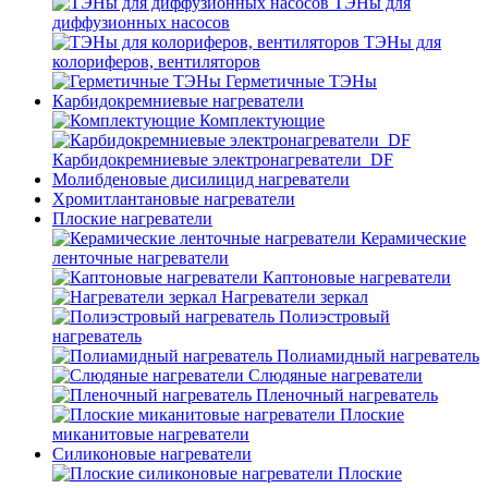
ТЭНы для
диффузионных насосов
ТЭНы для
колориферов, вентиляторов
Герметичные ТЭНы
Карбидокремниевые нагреватели
Комплектующие
Карбидокремниевые электронагреватели_DF
Молибденовые дисилицид нагреватели
Хромитлантановые нагреватели
Плоские нагреватели
Керамические
ленточные нагреватели
Каптоновые нагреватели
Нагреватели зеркал
Полиэстровый
нагреватель
Полиамидный нагреватель
Слюдяные нагреватели
Пленочный нагреватель
Плоские
миканитовые нагреватели
Силиконовые нагреватели
Плоские