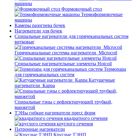
машины
Формовочный стол
Термоформовочные
машины
Камеры разогрева бочек
Нагреватели для бочек
Спиральные нагреватели для горячеканальных систем
витковые
Горячеканальные системы нагреватели_Microcoil
Спиральные нагревательные элементы Hotcoil
Термопара
для горячеканальных систем
Катушечные
нагреватели_Карра
Спиральные тэны с рефлектирующей трубкой,
манжетой
ТЭНы гибкие нагреватели пресс форм
квадратного сечения
круглого сечения
Патронные нагреватели
Круглые ТЭНП