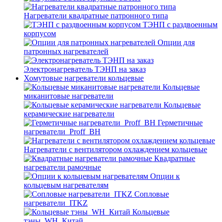
Нагреватели квадратные патронного типа
ТЭНП с раздвоенным
корпусом
Опции для
патронных нагревателей
Электронагреватель ТЭНП на заказ
Хомутовые нагреватели кольцевые
Кольцевые
миканитовые нагреватели
Кольцевые
керамические нагреватели
Герметичные
нагреватели_Proff_BH
Нагреватели с вентилятором охлаждением кольцевые
Квадратные
нагреватели рамочные
Опции к
кольцевым нагревателям
Cопловые
нагреватели_ITKZ
Кольцевые
тэны_WH_Китай