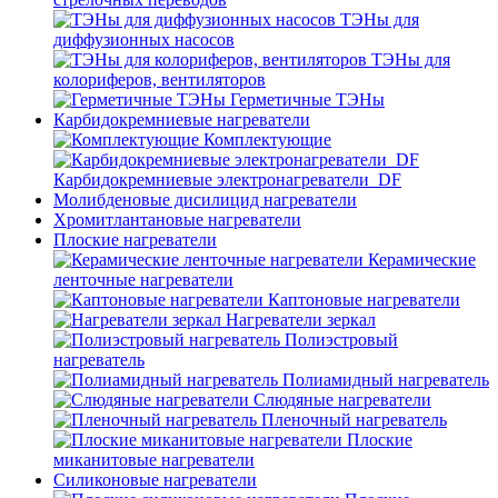
ТЭНы для
диффузионных насосов
ТЭНы для
колориферов, вентиляторов
Герметичные ТЭНы
Карбидокремниевые нагреватели
Комплектующие
Карбидокремниевые электронагреватели_DF
Молибденовые дисилицид нагреватели
Хромитлантановые нагреватели
Плоские нагреватели
Керамические
ленточные нагреватели
Каптоновые нагреватели
Нагреватели зеркал
Полиэстровый
нагреватель
Полиамидный нагреватель
Слюдяные нагреватели
Пленочный нагреватель
Плоские
миканитовые нагреватели
Силиконовые нагреватели