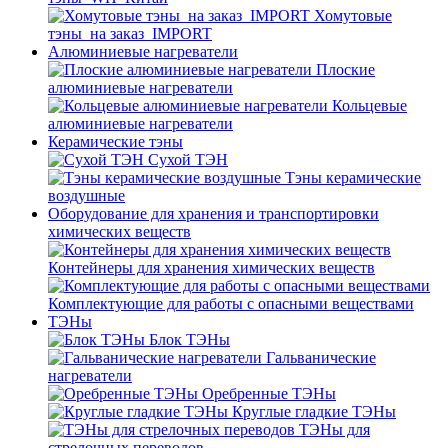
Хомутовые
тэны_на заказ_IMPORT
Алюминиевые нагреватели
Плоские
алюминиевые нагреватели
Кольцевые
алюминиевые нагреватели
Керамические тэны
Сухой ТЭН
Тэны керамические
воздушные
Оборудование для хранения и транспортировки
химических веществ
Контейнеры для хранения химических веществ
Комплектующие для работы с опасными веществами
ТЭНы
Блок ТЭНы
Гальванические
нагреватели
Оребренные ТЭНы
Круглые гладкие ТЭНы
ТЭНы для
стрелочных переводов