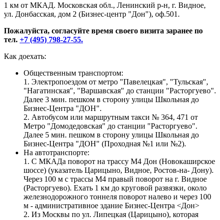
1 км от МКАД. Московская обл., Ленинский р-н, г. Видное,
ул. Донбасская, дом 2 (Бизнес-центр "Дон"), оф.501.
Пожалуйста, согласуйте время своего визита заранее по
тел.
+7 (495) 798-27-55.
Как доехать:
Общественным транспортом:
1. Электропоездом от метро "Павелецкая", "Тульская",
"Нагатинская", "Варшавская" до станции "Расторгуево".
Далее 3 мин. пешком в сторону улицы Школьная до
Бизнес-Центра "ДОН".
2. Автобусом или маршрутным такси № 364, 471 от
Метро "Домодедовская" до станции "Расторгуево".
Далее 5 мин. пешком в сторону улицы Школьная до
Бизнес-Центра "ДОН" (Проходная №1 или №2).
На автотранспорте:
1. С МКАДа поворот на трассу М4 Дон (Новокаширское
шоссе) (указатель Царицыно, Видное, Ростов-на- Дону).
Через 100 м с трассы М4 правый поворот на г. Видное
(Расторгуево). Ехать 1 км до круговой развязки, около
железнодорожного тоннеля поворот налево и через 100
м - административное здание Бизнес-Центра <Дон>
2. Из Москвы по ул. Липецкая (Царицыно), которая