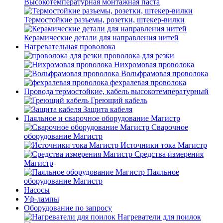
Высокотемпературная монтажная паста
Термостойкие разъемы, розетки, штекер-вилки
Керамические детали для направления нитей
Нагревательная проволока
проволока для резки
Нихромовая проволока
Вольфрамовая проволока
фехралевая проволока
Провода термостойкие, кабель высокотемпературный
Греющий кабель
Защита кабеля
Паяльное и сварочное оборудование Магистр
Сварочное
оборудование Магистр
Источники тока Магистр
Средства измерения
Магистр
Паяльное
оборудование Магистр
Насосы
Уф-лампы
Оборудование по запросу
Нагреватели для поилок