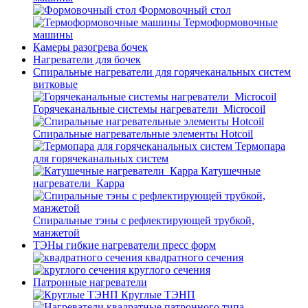
Формовочный стол
Термоформовочные
машины
Камеры разогрева бочек
Нагреватели для бочек
Спиральные нагреватели для горячеканальных систем
витковые
Горячеканальные системы нагреватели_Microcoil
Спиральные нагревательные элементы Hotcoil
Термопара
для горячеканальных систем
Катушечные
нагреватели_Карра
Спиральные тэны с рефлектирующей трубкой,
манжетой
ТЭНы гибкие нагреватели пресс форм
квадратного сечения
круглого сечения
Патронные нагреватели
Круглые ТЭНП