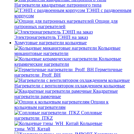
Нагреватели квадратные патронного типа
ТЭНП с раздвоенным
корпусом
Опции для
патронных нагревателей
Электронагреватель ТЭНП на заказ
Хомутовые нагреватели кольцевые
Кольцевые
миканитовые нагреватели
Кольцевые
керамические нагреватели
Герметичные
нагреватели_Proff_BH
Нагреватели с вентилятором охлаждением кольцевые
Квадратные
нагреватели рамочные
Опции к
кольцевым нагревателям
Cопловые
нагреватели_ITKZ
Кольцевые
тэны_WH_Китай