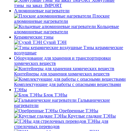
Хомутовые
тэны_на заказ_IMPORT
Алюминиевые нагреватели
Плоские
алюминиевые нагреватели
Кольцевые
алюминиевые нагреватели
Керамические тэны
Сухой ТЭН
Тэны керамические
воздушные
Оборудование для хранения и транспортировки
химических веществ
Контейнеры для хранения химических веществ
Комплектующие для работы с опасными веществами
ТЭНы
Блок ТЭНы
Гальванические
нагреватели
Оребренные ТЭНы
Круглые гладкие ТЭНы
ТЭНы для
стрелочных переводов