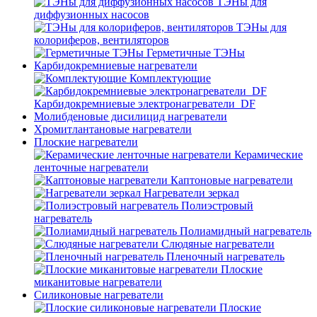
ТЭНы для
диффузионных насосов
ТЭНы для
колориферов, вентиляторов
Герметичные ТЭНы
Карбидокремниевые нагреватели
Комплектующие
Карбидокремниевые электронагреватели_DF
Молибденовые дисилицид нагреватели
Хромитлантановые нагреватели
Плоские нагреватели
Керамические
ленточные нагреватели
Каптоновые нагреватели
Нагреватели зеркал
Полиэстровый
нагреватель
Полиамидный нагреватель
Слюдяные нагреватели
Пленочный нагреватель
Плоские
миканитовые нагреватели
Силиконовые нагреватели
Плоские