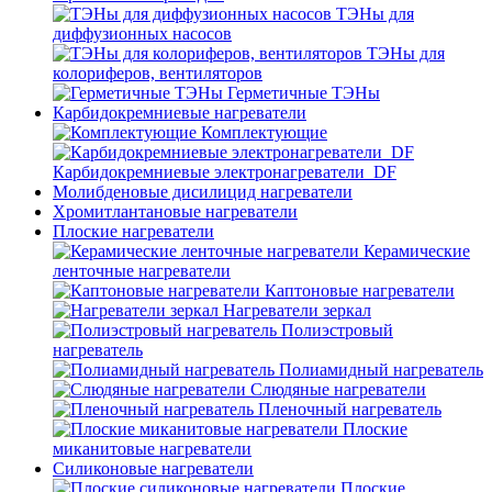
ТЭНы для
диффузионных насосов
ТЭНы для
колориферов, вентиляторов
Герметичные ТЭНы
Карбидокремниевые нагреватели
Комплектующие
Карбидокремниевые электронагреватели_DF
Молибденовые дисилицид нагреватели
Хромитлантановые нагреватели
Плоские нагреватели
Керамические
ленточные нагреватели
Каптоновые нагреватели
Нагреватели зеркал
Полиэстровый
нагреватель
Полиамидный нагреватель
Слюдяные нагреватели
Пленочный нагреватель
Плоские
миканитовые нагреватели
Силиконовые нагреватели
Плоские