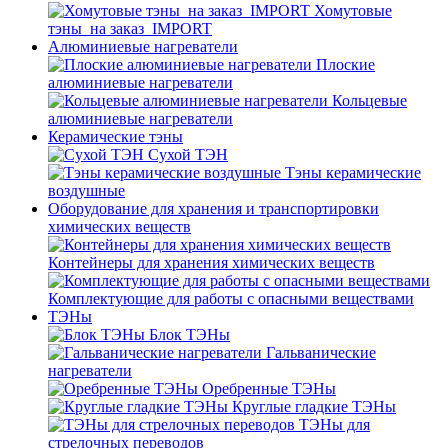
Хомутовые
тэны_на заказ_IMPORT
Алюминиевые нагреватели
Плоские
алюминиевые нагреватели
Кольцевые
алюминиевые нагреватели
Керамические тэны
Сухой ТЭН
Тэны керамические
воздушные
Оборудование для хранения и транспортировки
химических веществ
Контейнеры для хранения химических веществ
Комплектующие для работы с опасными веществами
ТЭНы
Блок ТЭНы
Гальванические
нагреватели
Оребренные ТЭНы
Круглые гладкие ТЭНы
ТЭНы для
стрелочных переводов