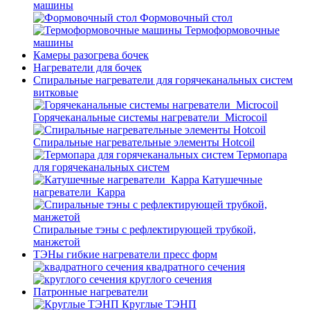
машины
Формовочный стол
Термоформовочные
машины
Камеры разогрева бочек
Нагреватели для бочек
Спиральные нагреватели для горячеканальных систем
витковые
Горячеканальные системы нагреватели_Microcoil
Спиральные нагревательные элементы Hotcoil
Термопара
для горячеканальных систем
Катушечные
нагреватели_Карра
Спиральные тэны с рефлектирующей трубкой,
манжетой
ТЭНы гибкие нагреватели пресс форм
квадратного сечения
круглого сечения
Патронные нагреватели
Круглые ТЭНП