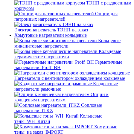
ТЭНП с раздвоенным
корпусом
Опции для
патронных нагревателей
Электронагреватель ТЭНП на заказ
Хомутовые нагреватели кольцевые
Кольцевые
миканитовые нагреватели
Кольцевые
керамические нагреватели
Герметичные
нагреватели_Proff_BH
Нагреватели с вентилятором охлаждением кольцевые
Квадратные
нагреватели рамочные
Опции к
кольцевым нагревателям
Cопловые
нагреватели_ITKZ
Кольцевые
тэны_WH_Китай
Хомутовые
тэны_на заказ_IMPORT