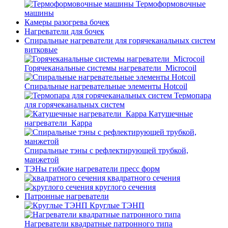
Термоформовочные
машины
Камеры разогрева бочек
Нагреватели для бочек
Спиральные нагреватели для горячеканальных систем
витковые
Горячеканальные системы нагреватели_Microcoil
Спиральные нагревательные элементы Hotcoil
Термопара
для горячеканальных систем
Катушечные
нагреватели_Карра
Спиральные тэны с рефлектирующей трубкой,
манжетой
ТЭНы гибкие нагреватели пресс форм
квадратного сечения
круглого сечения
Патронные нагреватели
Круглые ТЭНП
Нагреватели квадратные патронного типа