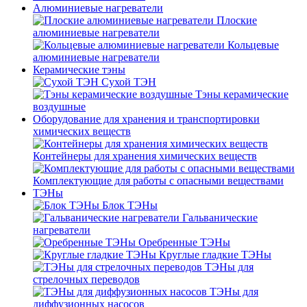
Алюминиевые нагреватели
Плоские
алюминиевые нагреватели
Кольцевые
алюминиевые нагреватели
Керамические тэны
Сухой ТЭН
Тэны керамические
воздушные
Оборудование для хранения и транспортировки
химических веществ
Контейнеры для хранения химических веществ
Комплектующие для работы с опасными веществами
ТЭНы
Блок ТЭНы
Гальванические
нагреватели
Оребренные ТЭНы
Круглые гладкие ТЭНы
ТЭНы для
стрелочных переводов
ТЭНы для
диффузионных насосов