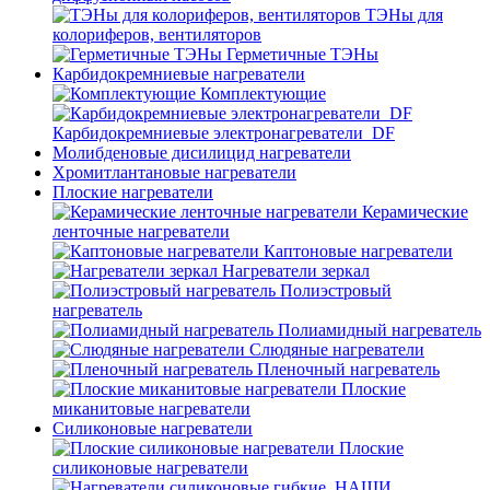
ТЭНы для
колориферов, вентиляторов
Герметичные ТЭНы
Карбидокремниевые нагреватели
Комплектующие
Карбидокремниевые электронагреватели_DF
Молибденовые дисилицид нагреватели
Хромитлантановые нагреватели
Плоские нагреватели
Керамические
ленточные нагреватели
Каптоновые нагреватели
Нагреватели зеркал
Полиэстровый
нагреватель
Полиамидный нагреватель
Слюдяные нагреватели
Пленочный нагреватель
Плоские
миканитовые нагреватели
Силиконовые нагреватели
Плоские
силиконовые нагреватели