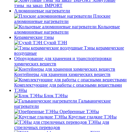
Хомутовые
тэны_на заказ_IMPORT
Алюминиевые нагреватели
Плоские
алюминиевые нагреватели
Кольцевые
алюминиевые нагреватели
Керамические тэны
Сухой ТЭН
Тэны керамические
воздушные
Оборудование для хранения и транспортировки
химических веществ
Контейнеры для хранения химических веществ
Комплектующие для работы с опасными веществами
ТЭНы
Блок ТЭНы
Гальванические
нагреватели
Оребренные ТЭНы
Круглые гладкие ТЭНы
ТЭНы для
стрелочных переводов