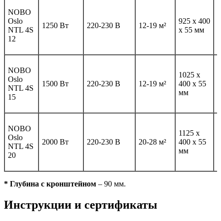
NOBO
Oslo
925 x 400
5
1250 Вт
220-230 В
12-19 м²
NTL 4S
x 55 мм
к
12
NOBO
1025 x
Oslo
6
1500 Вт
220-230 В
12-19 м²
400 x 55
NTL 4S
к
мм
15
NOBO
1125 x
Oslo
7
2000 Вт
220-230 В
20-28 м²
400 x 55
NTL 4S
к
мм
20
* Глубина с кронштейном
– 90 мм.
Инструкции и сертификаты