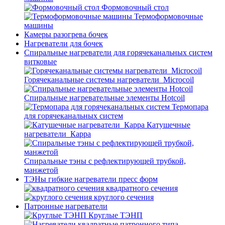
Формовочный стол
Термоформовочные
машины
Камеры разогрева бочек
Нагреватели для бочек
Спиральные нагреватели для горячеканальных систем
витковые
Горячеканальные системы нагреватели_Microcoil
Спиральные нагревательные элементы Hotcoil
Термопара
для горячеканальных систем
Катушечные
нагреватели_Карра
Спиральные тэны с рефлектирующей трубкой,
манжетой
ТЭНы гибкие нагреватели пресс форм
квадратного сечения
круглого сечения
Патронные нагреватели
Круглые ТЭНП