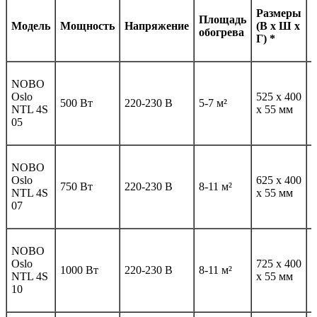
Размеры
Площадь
Модель
Мощность
Напряжение
(В х Ш х
обогрева
Г) *
NOBO
Oslo
525 x 400
3
500 Вт
220-230 В
5-7 м²
NTL 4S
x 55 мм
к
05
NOBO
Oslo
625 x 400
3
750 Вт
220-230 В
8-11 м²
NTL 4S
x 55 мм
к
07
NOBO
Oslo
725 x 400
4
1000 Вт
220-230 В
8-11 м²
NTL 4S
x 55 мм
к
10