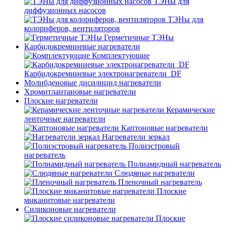
ТЭНы для
диффузионных насосов
ТЭНы для
колориферов, вентиляторов
Герметичные ТЭНы
Карбидокремниевые нагреватели
Комплектующие
Карбидокремниевые электронагреватели_DF
Молибденовые дисилицид нагреватели
Хромитлантановые нагреватели
Плоские нагреватели
Керамические
ленточные нагреватели
Каптоновые нагреватели
Нагреватели зеркал
Полиэстровый
нагреватель
Полиамидный нагреватель
Слюдяные нагреватели
Пленочный нагреватель
Плоские
миканитовые нагреватели
Силиконовые нагреватели
Плоские