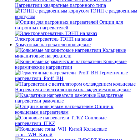
Нагреватели квадратные патронного типа
ТЭНП с раздвоенным
корпусом
Опции для
патронных нагревателей
Электронагреватель ТЭНП на заказ
Хомутовые нагреватели кольцевые
Кольцевые
миканитовые нагреватели
Кольцевые
керамические нагреватели
Герметичные
нагреватели_Proff_BH
Нагреватели с вентилятором охлаждением кольцевые
Квадратные
нагреватели рамочные
Опции к
кольцевым нагревателям
Cопловые
нагреватели_ITKZ
Кольцевые
тэны_WH_Китай