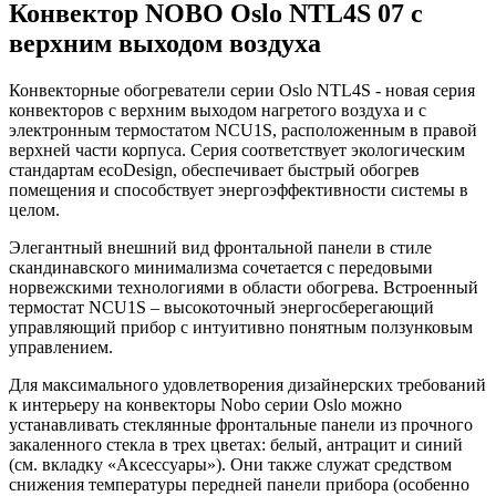
Конвектор NOBO Oslo NTL4S 07 с
верхним выходом воздуха
Конвекторные обогреватели серии Oslo NTL4S - новая серия
конвекторов с верхним выходом нагретого воздуха и с
электронным термостатом NCU1S, расположенным в правой
верхней части корпуса. Серия соответствует экологическим
стандартам ecoDesign, обеспечивает быстрый обогрев
помещения и способствует энергоэффективности системы в
целом.
Элегантный внешний вид фронтальной панели в стиле
скандинавского минимализма сочетается с передовыми
норвежскими технологиями в области обогрева. Встроенный
термостат NCU1S – высокоточный энергосберегающий
управляющий прибор с интуитивно понятным ползунковым
управлением.
Для максимального удовлетворения дизайнерских требований
к интерьеру на конвекторы Nobo серии Oslo можно
устанавливать стеклянные фронтальные панели из прочного
закаленного стекла в трех цветах: белый, антрацит и синий
(см. вкладку «Аксессуары»). Они также служат средством
снижения температуры передней панели прибора (особенно