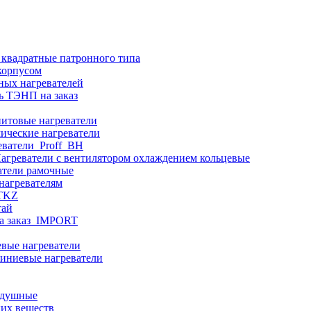
 квадратные патронного типа
корпусом
ных нагревателей
ь ТЭНП на заказ
итовые нагреватели
ические нагреватели
еватели_Proff_BH
агреватели с вентилятором охлаждением кольцевые
атели рамочные
нагревателям
ITKZ
тай
а заказ_IMPORT
вые нагреватели
иниевые нагреватели
здушные
ких веществ