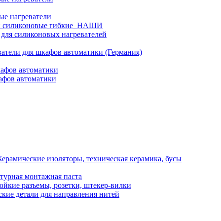
ые нагреватели
и силиконовые гибкие_НАШИ
 для силиконовых нагревателей
атели для шкафов автоматики (Германия)
кафов автоматики
афов автоматики
Керамические изоляторы, техническая керамика, бусы
турная монтажная паста
ойкие разъемы, розетки, штекер-вилки
кие детали для направления нитей