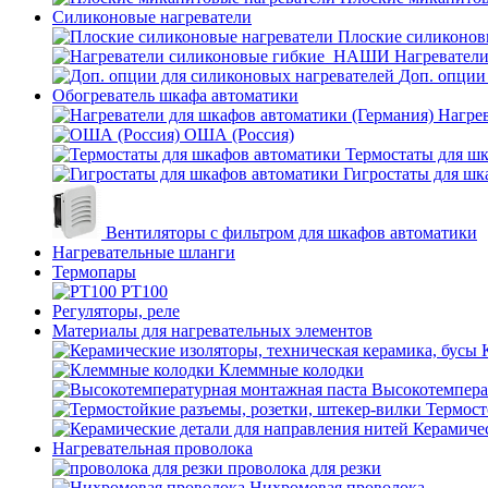
Силиконовые нагреватели
Плоские силиконов
Нагревател
Доп. опции
Обогреватель шкафа автоматики
Нагрев
ОША (Россия)
Термостаты для ш
Гигростаты для шк
Вентиляторы с фильтром для шкафов автоматики
Нагревательные шланги
Термопары
PT100
Регуляторы, реле
Материалы для нагревательных элементов
Клеммные колодки
Высокотемпера
Термост
Керамичес
Нагревательная проволока
проволока для резки
Нихромовая проволока