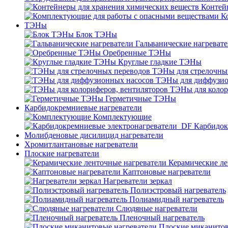
Контей
К
ТЭНы
Блок ТЭНы
Гальванические нагреват
Оребренные ТЭНы
Круглые гладкие ТЭНы
ТЭНы для стрелочны
ТЭНы для диффузио
ТЭНы для колор
Герметичные ТЭНы
Карбидокремниевые нагреватели
Комплектующие
Карбидок
Молибденовые дисилицид нагреватели
Хромитлантановые нагреватели
Плоские нагреватели
Керамические ле
Каптоновые нагреватели
Нагреватели зеркал
Полиэстровый нагреватель
Полиамидный нагреватель
Слюдяные нагреватели
Пленочный нагреватель
Плоские миканитов