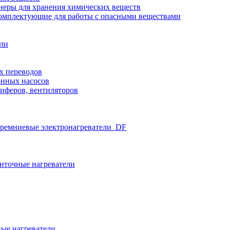
неры для хранения химических веществ
омплектующие для работы с опасными веществами
ели
х переводов
нных насосов
иферов, вентиляторов
ремниевые электронагреватели_DF
нточные нагреватели
ые нагреватели