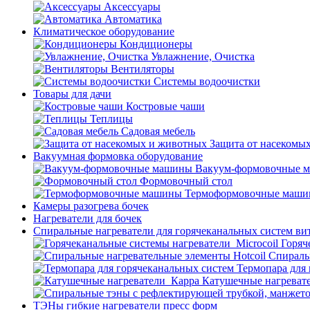
Аксессуары
Автоматика
Климатическое оборудование
Кондиционеры
Увлажнение, Очистка
Вентиляторы
Системы водоочистки
Товары для дачи
Костровые чаши
Теплицы
Садовая мебель
Защита от насекомы
Вакуумная формовка оборудование
Вакуум-формовочные 
Формовочный стол
Термоформовочные маш
Камеры разогрева бочек
Нагреватели для бочек
Спиральные нагреватели для горячеканальных систем ви
Горяч
Спираль
Термопара для
Катушечные нагреват
ТЭНы гибкие нагреватели пресс форм