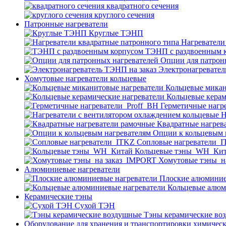
квадратного сечения
круглого сечения
Патронные нагреватели
Круглые ТЭНП
Нагреватели
ТЭНП с раздвоенным 
Опции для патрон
Электронагревател
Хомутовые нагреватели кольцевые
Кольцевые микан
Кольцевые керам
Герметичные нагр
Н
Квадратные нагрев
Опции к кольцевым 
Cопловые нагреватели_
Кольцевые тэны_WH_Ки
Хомутовые тэны_н
Алюминиевые нагреватели
Плоские алюминие
Кольцевые алюм
Керамические тэны
Сухой ТЭН
Тэны керамические во
Оборудование для хранения и транспортировки химичес