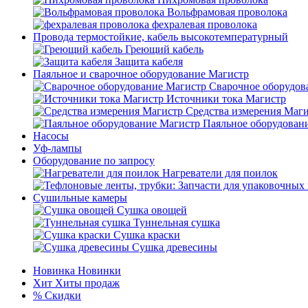
Вольфрамовая проволока
фехралевая проволока
Провода термостойкие, кабель высокотемпературный
Греющий кабель
Защита кабеля
Паяльное и сварочное оборудование Магистр
Сварочное оборудов
Источники тока Магистр
Средства измерения Маг
Паяльное оборудован
Насосы
Уф-лампы
Оборудование по запросу
Нагреватели для поилок
Сушильные камеры
Сушка овощей
Туннельная сушка
Сушка краски
Сушка древесины
Новинка
Новинки
Хит
Хиты продаж
%
Скидки