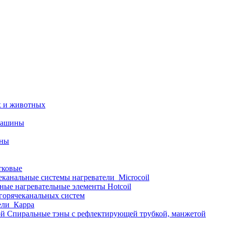
х и животных
машины
ины
тковые
еканальные системы нагреватели_Microcoil
ные нагревательные элементы Hotcoil
 горячеканальных систем
ели_Карра
Спиральные тэны с рефлектирующей трубкой, манжетой