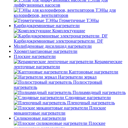
диффузионных насосов
ТЭНы для
колориферов, вентиляторов
Герметичные ТЭНы
Карбидокремниевые нагреватели
Комплектующие
Карбидокремниевые электронагреватели_DF
Молибденовые дисилицид нагреватели
Хромитлантановые нагреватели
Плоские нагреватели
Керамические
ленточные нагреватели
Каптоновые нагреватели
Нагреватели зеркал
Полиэстровый
нагреватель
Полиамидный нагреватель
Слюдяные нагреватели
Пленочный нагреватель
Плоские
миканитовые нагреватели
Силиконовые нагреватели
Плоские