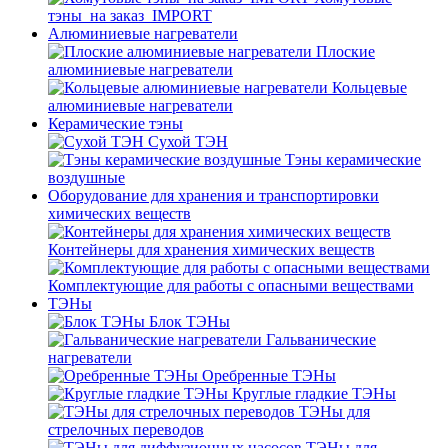
тэны_на заказ_IMPORT
Алюминиевые нагреватели
Плоские
алюминиевые нагреватели
Кольцевые
алюминиевые нагреватели
Керамические тэны
Сухой ТЭН
Тэны керамические
воздушные
Оборудование для хранения и транспортировки
химических веществ
Контейнеры для хранения химических веществ
Комплектующие для работы с опасными веществами
ТЭНы
Блок ТЭНы
Гальванические
нагреватели
Оребренные ТЭНы
Круглые гладкие ТЭНы
ТЭНы для
стрелочных переводов
ТЭНы для