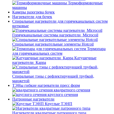
Термоформовочные
машины
Камеры разогрева бочек
Нагреватели для бочек
Спиральные нагреватели для горячеканальных систем
витковые
Горячеканальные системы нагреватели_Microcoil
Спиральные нагревательные элементы Hotcoil
Термопара
для горячеканальных систем
Катушечные
нагреватели_Карра
Спиральные тэны с рефлектирующей трубкой,
манжетой
ТЭНы гибкие нагреватели пресс форм
квадратного сечения
круглого сечения
Патронные нагреватели
Круглые ТЭНП
Нагреватели квадратные патронного типа