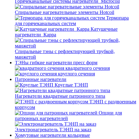
Горячеканальные системы нагреватели_Microcoil
Спиральные нагревательные элементы Hotcoil
Термопара
для горячеканальных систем
Катушечные
нагреватели_Карра
Спиральные тэны с рефлектирующей трубкой,
манжетой
ТЭНы гибкие нагреватели пресс форм
квадратного сечения
круглого сечения
Патронные нагреватели
Круглые ТЭНП
Нагреватели квадратные патронного типа
ТЭНП с раздвоенным
корпусом
Опции для
патронных нагревателей
Электронагреватель ТЭНП на заказ
Хомутовые нагреватели кольцевые