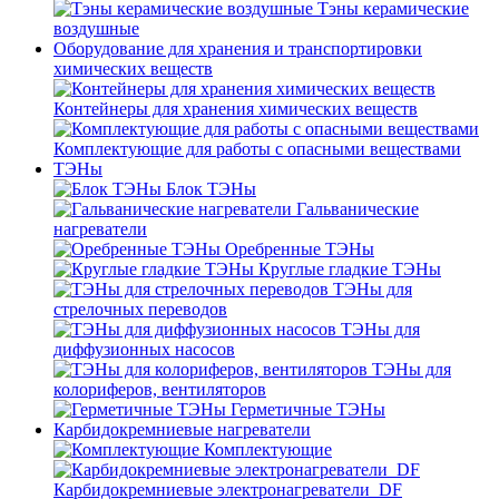
Тэны керамические
воздушные
Оборудование для хранения и транспортировки
химических веществ
Контейнеры для хранения химических веществ
Комплектующие для работы с опасными веществами
ТЭНы
Блок ТЭНы
Гальванические
нагреватели
Оребренные ТЭНы
Круглые гладкие ТЭНы
ТЭНы для
стрелочных переводов
ТЭНы для
диффузионных насосов
ТЭНы для
колориферов, вентиляторов
Герметичные ТЭНы
Карбидокремниевые нагреватели
Комплектующие
Карбидокремниевые электронагреватели_DF