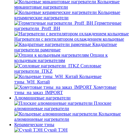
Кольцевые
миканитовые нагреватели
Кольцевые
керамические нагреватели
Герметичные
нагреватели_Proff_BH
Нагреватели с вентилятором охлаждением кольцевые
Квадратные
нагреватели рамочные
Опции к
кольцевым нагревателям
Cопловые
нагреватели_ITKZ
Кольцевые
тэны_WH_Китай
Хомутовые
тэны_на заказ_IMPORT
Алюминиевые нагреватели
Плоские
алюминиевые нагреватели
Кольцевые
алюминиевые нагреватели
Керамические тэны
Сухой ТЭН