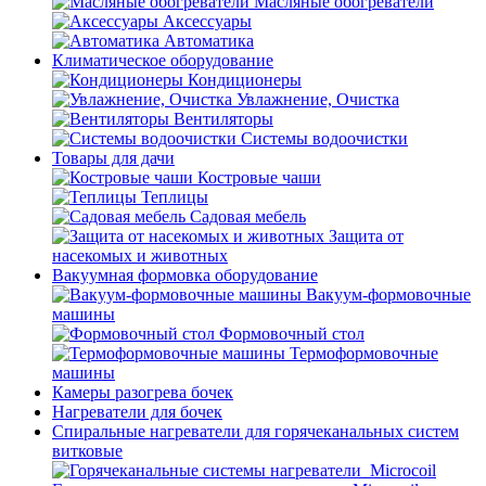
Масляные обогреватели
Аксессуары
Автоматика
Климатическое оборудование
Кондиционеры
Увлажнение, Очистка
Вентиляторы
Системы водоочистки
Товары для дачи
Костровые чаши
Теплицы
Садовая мебель
Защита от
насекомых и животных
Вакуумная формовка оборудование
Вакуум-формовочные
машины
Формовочный стол
Термоформовочные
машины
Камеры разогрева бочек
Нагреватели для бочек
Спиральные нагреватели для горячеканальных систем
витковые