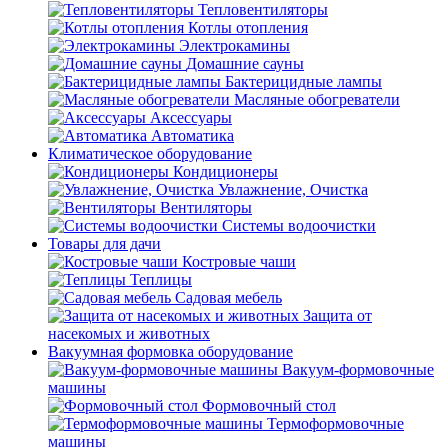
Тепловентиляторы
Котлы отопления
Электрокамины
Домашние сауны
Бактерицидные лампы
Масляные обогреватели
Аксессуары
Автоматика
Климатическое оборудование
Кондиционеры
Увлажнение, Очистка
Вентиляторы
Системы водоочистки
Товары для дачи
Костровые чаши
Теплицы
Садовая мебель
Защита от
насекомых и животных
Вакуумная формовка оборудование
Вакуум-формовочные
машины
Формовочный стол
Термоформовочные
машины