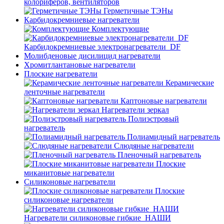
колориферов, вентиляторов
Герметичные ТЭНы
Карбидокремниевые нагреватели
Комплектующие
Карбидокремниевые электронагреватели_DF
Молибденовые дисилицид нагреватели
Хромитлантановые нагреватели
Плоские нагреватели
Керамические
ленточные нагреватели
Каптоновые нагреватели
Нагреватели зеркал
Полиэстровый
нагреватель
Полиамидный нагреватель
Слюдяные нагреватели
Пленочный нагреватель
Плоские
миканитовые нагреватели
Силиконовые нагреватели
Плоские
силиконовые нагреватели
Нагреватели силиконовые гибкие_НАШИ