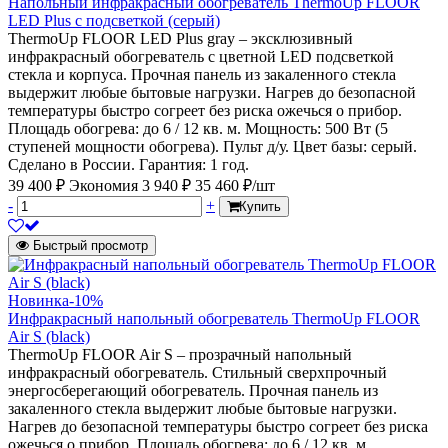
Напольный инфракрасный обогреватель ThermoUp FLOOR
LED Plus с подсветкой (серый)
ThermoUp FLOOR LED Plus gray – эксклюзивный
инфракрасный обогреватель с цветной LED подсветкой
стекла и корпуса. Прочная панель из закаленного стекла
выдержит любые бытовые нагрузки. Нагрев до безопасной
температуры быстро согреет без риска ожечься о прибор.
Площадь обогрева: до 6 / 12 кв. м. Мощность: 500 Вт (5
ступеней мощности обогрева). Пульт д/у. Цвет базы: серый.
Сделано в России. Гарантия: 1 год.
39 400 ₽
Экономия 3 940 ₽
35 460 ₽/шт
-
+
Купить
Быстрый просмотр
Новинка
-10%
Инфракрасный напольный обогреватель ThermoUp FLOOR
Air S (black)
ThermoUp FLOOR Air S – прозрачный напольный
инфракрасный обогреватель. Стильный сверхпрочный
энергосберегающий обогреватель. Прочная панель из
закаленного стекла выдержит любые бытовые нагрузки.
Нагрев до безопасной температуры быстро согреет без риска
ожечься о прибор. Площадь обогрева: до 6 / 12 кв. м.