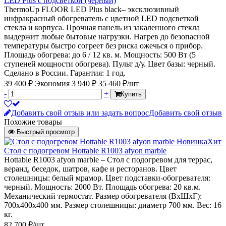
LED Plus с подсветкой (черный)
ThermoUp FLOOR LED Plus black– эксклюзивный
инфракрасный обогреватель с цветной LED подсветкой
стекла и корпуса. Прочная панель из закаленного стекла
выдержит любые бытовые нагрузки. Нагрев до безопасной
температуры быстро согреет без риска ожечься о прибор.
Площадь обогрева: до 6 / 12 кв. м. Мощность: 500 Вт (5
ступеней мощности обогрева). Пульт д/у. Цвет базы: черный.
Сделано в России. Гарантия: 1 год.
39 400 ₽
Экономия 3 940 ₽
35 460 ₽/шт
-
+
Купить
Добавить свой отзыв или задать вопрос
Добавить свой отзыв
Похожие товары
Быстрый просмотр
Новинка
Хит
Стол с подогревом Hottable R1003 afyon marble
Hottable R1003 afyon marble – Стол с подогревом для террас,
веранд, беседок, шатров, кафе и ресторанов. Цвет
столешницы: белый мрамор. Цвет подставки-обогревателя:
черный. Мощность: 2000 Вт. Площадь обогрева: 20 кв.м.
Механический термостат. Размер обогревателя (ВxШхГ):
700x400х400 мм. Размер столешницы: диаметр 700 мм. Вес: 16
кг.
82 700 ₽/шт