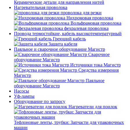
Керамические детали для направления нитей
Нагревательная проволока
проволока для резки
Нихромовая проволока
Вольфрамовая проволока
фехралевая проволока
Провода термостойкие, кабель высокотемпературный
Греющий кабель
Защита кабеля
Паяльное и сварочное оборудование Магистр
Сварочное
оборудование Магистр
Источники тока Магистр
Средства измерения
Магистр
Паяльное
оборудование Магистр
Насосы
Уф-лампы
Оборудование по запросу
Нагреватели для поилок
Тефлоновые ленты, трубки: Запчасти для упаковочных
машин