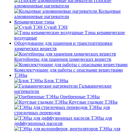
Плоские
алюминиевые нагреватели
Кольцевые
алюминиевые нагреватели
Керамические тэны
Сухой ТЭН
Тэны керамические
воздушные
Оборудование для хранения и транспортировки
химических веществ
Контейнеры для хранения химических веществ
Комплектующие для работы с опасными веществами
ТЭНы
Блок ТЭНы
Гальванические
нагреватели
Оребренные ТЭНы
Круглые гладкие ТЭНы
ТЭНы для
стрелочных переводов
ТЭНы для
диффузионных насосов
ТЭНы для