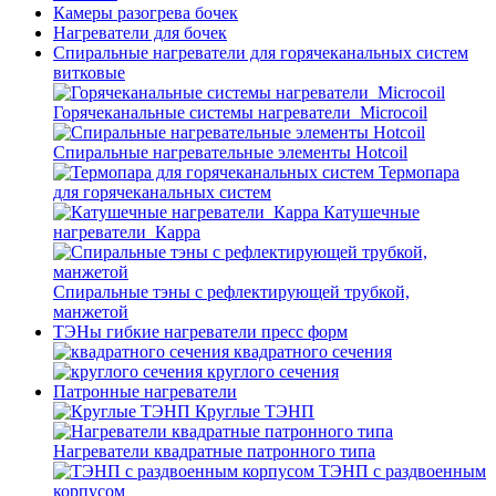
Камеры разогрева бочек
Нагреватели для бочек
Спиральные нагреватели для горячеканальных систем
витковые
Горячеканальные системы нагреватели_Microcoil
Спиральные нагревательные элементы Hotcoil
Термопара
для горячеканальных систем
Катушечные
нагреватели_Карра
Спиральные тэны с рефлектирующей трубкой,
манжетой
ТЭНы гибкие нагреватели пресс форм
квадратного сечения
круглого сечения
Патронные нагреватели
Круглые ТЭНП
Нагреватели квадратные патронного типа
ТЭНП с раздвоенным
корпусом