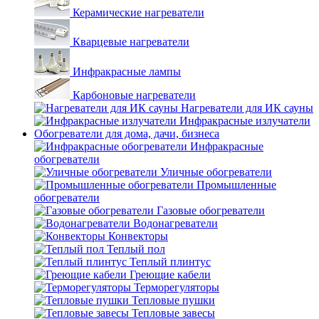
Керамические нагреватели
Кварцевые нагреватели
Инфракрасные лампы
Карбоновые нагреватели
Нагреватели для ИК сауны
Инфракрасные излучатели
Обогреватели для дома, дачи, бизнеса
Инфракрасные
обогреватели
Уличные обогреватели
Промышленные
обогреватели
Газовые обогреватели
Водонагреватели
Конвекторы
Теплый пол
Теплый плинтус
Греющие кабели
Терморегуляторы
Тепловые пушки
Тепловые завесы