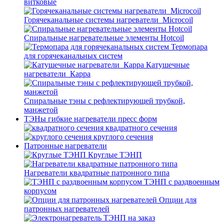
витковые
Горячеканальные системы нагреватели_Microcoil
Спиральные нагревательные элементы Hotcoil
Термопара
для горячеканальных систем
Катушечные
нагреватели_Карра
Спиральные тэны с рефлектирующей трубкой,
манжетой
ТЭНы гибкие нагреватели пресс форм
квадратного сечения
круглого сечения
Патронные нагреватели
Круглые ТЭНП
Нагреватели квадратные патронного типа
ТЭНП с раздвоенным
корпусом
Опции для
патронных нагревателей