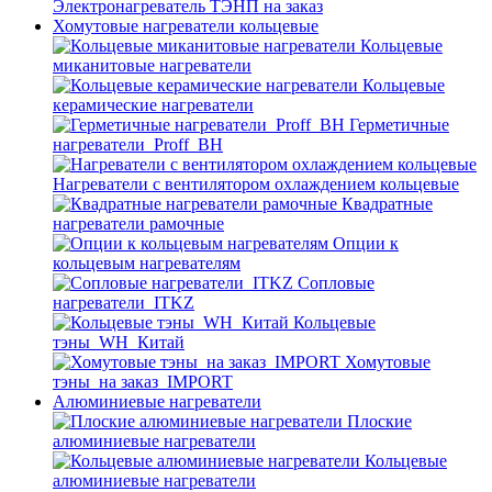
Электронагреватель ТЭНП на заказ
Хомутовые нагреватели кольцевые
Кольцевые
миканитовые нагреватели
Кольцевые
керамические нагреватели
Герметичные
нагреватели_Proff_BH
Нагреватели с вентилятором охлаждением кольцевые
Квадратные
нагреватели рамочные
Опции к
кольцевым нагревателям
Cопловые
нагреватели_ITKZ
Кольцевые
тэны_WH_Китай
Хомутовые
тэны_на заказ_IMPORT
Алюминиевые нагреватели
Плоские
алюминиевые нагреватели
Кольцевые
алюминиевые нагреватели