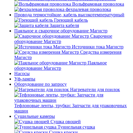
Вольфрамовая проволока
фехралевая проволока
Провода термостойкие, кабель высокотемпературный
Греющий кабель
Защита кабеля
Паяльное и сварочное оборудование Магистр
Сварочное
оборудование Магистр
Источники тока Магистр
Средства измерения
Магистр
Паяльное
оборудование Магистр
Насосы
Уф-лампы
Оборудование по запросу
Нагреватели для поилок
Тефлоновые ленты, трубки: Запчасти для упаковочных
машин
Сушильные камеры
Сушка овощей
Туннельная сушка
Сушка краски