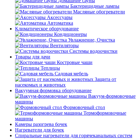
Домашние сауны
Бактерицидные лампы
Масляные обогреватели
Аксессуары
Автоматика
Климатическое оборудование
Кондиционеры
Увлажнение, Очистка
Вентиляторы
Системы водоочистки
Товары для дачи
Костровые чаши
Теплицы
Садовая мебель
Защита от
насекомых и животных
Вакуумная формовка оборудование
Вакуум-формовочные
машины
Формовочный стол
Термоформовочные
машины
Камеры разогрева бочек
Нагреватели для бочек
Спиральные нагреватели для горячеканальных систем