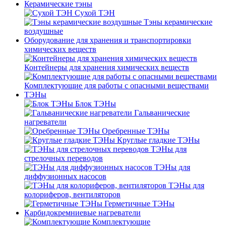
Керамические тэны
Сухой ТЭН
Тэны керамические
воздушные
Оборудование для хранения и транспортировки
химических веществ
Контейнеры для хранения химических веществ
Комплектующие для работы с опасными веществами
ТЭНы
Блок ТЭНы
Гальванические
нагреватели
Оребренные ТЭНы
Круглые гладкие ТЭНы
ТЭНы для
стрелочных переводов
ТЭНы для
диффузионных насосов
ТЭНы для
колориферов, вентиляторов
Герметичные ТЭНы
Карбидокремниевые нагреватели
Комплектующие