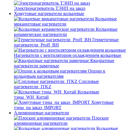
Электронагреватель ТЭНП на заказ
Хомутовые нагреватели кольцевые
Кольцевые
миканитовые нагреватели
Кольцевые
керамические нагреватели
Герметичные
нагреватели_Proff_BH
Нагреватели с вентилятором охлаждением кольцевые
Квадратные
нагреватели рамочные
Опции к
кольцевым нагревателям
Cопловые
нагреватели_ITKZ
Кольцевые
тэны_WH_Китай
Хомутовые
тэны_на заказ_IMPORT
Алюминиевые нагреватели
Плоские
алюминиевые нагреватели
Кольцевые