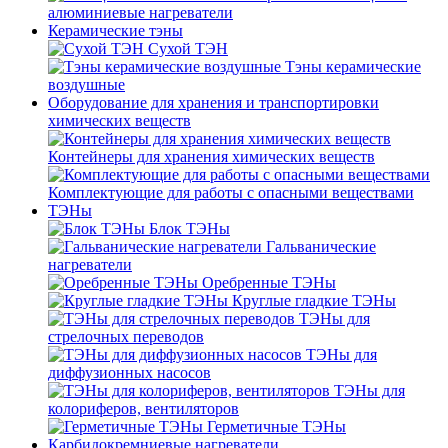
алюминиевые нагреватели
Керамические тэны
Сухой ТЭН
Тэны керамические
воздушные
Оборудование для хранения и транспортировки
химических веществ
Контейнеры для хранения химических веществ
Комплектующие для работы с опасными веществами
ТЭНы
Блок ТЭНы
Гальванические
нагреватели
Оребренные ТЭНы
Круглые гладкие ТЭНы
ТЭНы для
стрелочных переводов
ТЭНы для
диффузионных насосов
ТЭНы для
колориферов, вентиляторов
Герметичные ТЭНы
Карбидокремниевые нагреватели