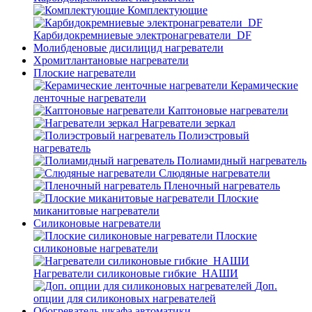
Комплектующие
Карбидокремниевые электронагреватели_DF
Молибденовые дисилицид нагреватели
Хромитлантановые нагреватели
Плоские нагреватели
Керамические
ленточные нагреватели
Каптоновые нагреватели
Нагреватели зеркал
Полиэстровый
нагреватель
Полиамидный нагреватель
Слюдяные нагреватели
Пленочный нагреватель
Плоские
миканитовые нагреватели
Силиконовые нагреватели
Плоские
силиконовые нагреватели
Нагреватели силиконовые гибкие_НАШИ
Доп.
опции для силиконовых нагревателей
Обогреватель шкафа автоматики