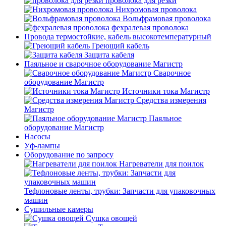
проволока для резки
Нихромовая проволока
Вольфрамовая проволока
фехралевая проволока
Провода термостойкие, кабель высокотемпературный
Греющий кабель
Защита кабеля
Паяльное и сварочное оборудование Магистр
Сварочное
оборудование Магистр
Источники тока Магистр
Средства измерения
Магистр
Паяльное
оборудование Магистр
Насосы
Уф-лампы
Оборудование по запросу
Нагреватели для поилок
Тефлоновые ленты, трубки: Запчасти для упаковочных
машин
Сушильные камеры
Сушка овощей