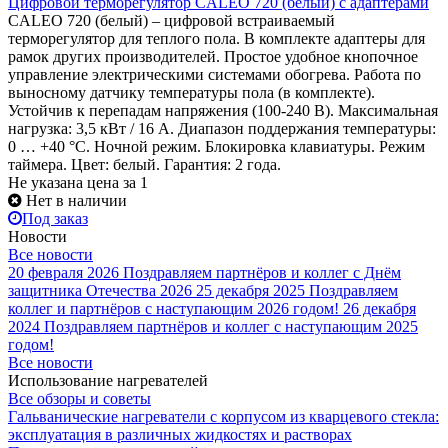
Цифровой терморегулятор CALEO 720 (белый) с адаптерами
CALEO 720 (белый) – цифровой встраиваемый
терморегулятор для теплого пола. В комплекте адаптеры для
рамок других производителей. Простое удобное кнопочное
управление электрическими системами обогрева. Работа по
выносному датчику температуры пола (в комплекте).
Устойчив к перепадам напряжения (100-240 В). Максимальная
нагрузка: 3,5 кВт / 16 А. Диапазон поддержания температуры:
0 … +40 °С. Ночной режим. Блокировка клавиатуры. Режим
таймера. Цвет: белый. Гарантия: 2 года.
Не указана цена
за 1
Нет в наличии
Под заказ
Новости
Все новости
20 февраля 2026
Поздравляем партнёров и коллег с Днём
защитника Отечества 2026
25 декабря 2025
Поздравляем
коллег и партнёров с наступающим 2026 годом!
26 декабря
2024
Поздравляем партнёров и коллег с наступающим 2025
годом!
Все новости
Использование нагревателей
Все обзоры и советы
Гальванические нагреватели с корпусом из кварцевого стекла:
эксплуатация в различных жидкостях и растворах