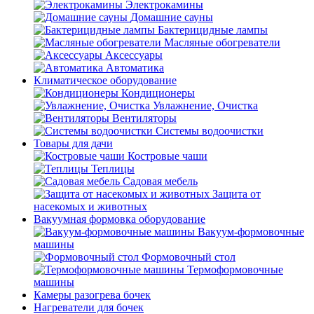
Электрокамины
Домашние сауны
Бактерицидные лампы
Масляные обогреватели
Аксессуары
Автоматика
Климатическое оборудование
Кондиционеры
Увлажнение, Очистка
Вентиляторы
Системы водоочистки
Товары для дачи
Костровые чаши
Теплицы
Садовая мебель
Защита от
насекомых и животных
Вакуумная формовка оборудование
Вакуум-формовочные
машины
Формовочный стол
Термоформовочные
машины
Камеры разогрева бочек
Нагреватели для бочек