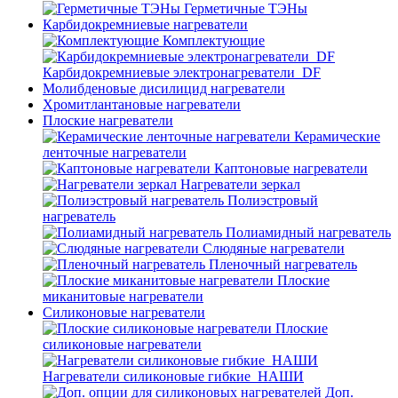
Герметичные ТЭНы
Карбидокремниевые нагреватели
Комплектующие
Карбидокремниевые электронагреватели_DF
Молибденовые дисилицид нагреватели
Хромитлантановые нагреватели
Плоские нагреватели
Керамические
ленточные нагреватели
Каптоновые нагреватели
Нагреватели зеркал
Полиэстровый
нагреватель
Полиамидный нагреватель
Слюдяные нагреватели
Пленочный нагреватель
Плоские
миканитовые нагреватели
Силиконовые нагреватели
Плоские
силиконовые нагреватели
Нагреватели силиконовые гибкие_НАШИ
Доп.