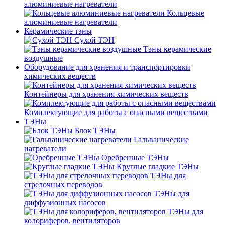
алюминиевые нагреватели
Кольцевые
алюминиевые нагреватели
Керамические тэны
Сухой ТЭН
Тэны керамические
воздушные
Оборудование для хранения и транспортировки
химических веществ
Контейнеры для хранения химических веществ
Комплектующие для работы с опасными веществами
ТЭНы
Блок ТЭНы
Гальванические
нагреватели
Оребренные ТЭНы
Круглые гладкие ТЭНы
ТЭНы для
стрелочных переводов
ТЭНы для
диффузионных насосов
ТЭНы для
колориферов, вентиляторов