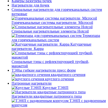
Камеры разогрева бочек
Нагреватели для бочек
Спиральные нагреватели для горячеканальных систем
витковые
Горячеканальные системы нагреватели_Microcoil
Спиральные нагревательные элементы Hotcoil
Термопара
для горячеканальных систем
Катушечные
нагреватели_Карра
Спиральные тэны с рефлектирующей трубкой,
манжетой
ТЭНы гибкие нагреватели пресс форм
квадратного сечения
круглого сечения
Патронные нагреватели
Круглые ТЭНП
Нагреватели квадратные патронного типа
ТЭНП с раздвоенным
корпусом