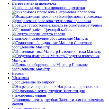
Нагревательная проволока
проволока для резки
Нихромовая проволока
Вольфрамовая проволока
фехралевая проволока
Провода термостойкие, кабель высокотемпературный
Греющий кабель
Защита кабеля
Паяльное и сварочное оборудование Магистр
Сварочное
оборудование Магистр
Источники тока Магистр
Средства измерения
Магистр
Паяльное
оборудование Магистр
Насосы
Уф-лампы
Оборудование по запросу
Нагреватели для поилок
Тефлоновые ленты, трубки: Запчасти для упаковочных
машин
Сушильные камеры