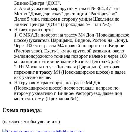
Бизнес-Центра "ДОН".
2. Автобусом или маршрутным такси № 364, 471 от
Метро "Домодедовская" до станции "Расторгуево".
Далее 5 мин. пешком в сторону улицы Школьная до
Бизнес-Центра "ДОН" (Проходная №1 или №2).
На автотранспорте:
1. С МКАДа поворот на трассу М4 Дон (Новокаширское
шоссе) (указатель Царицыно, Видное, Ростов-на- Дону).
Через 100 м с трассы М4 правый поворот на г. Видное
(Расторгуево). Ехать 1 км до круговой развязки, около
железнодорожного тоннеля поворот налево и через 100
м - административное здание Бизнес-Центра <Дон>
2. Из Москвы по ул. Липецкая (Царицыно), которая
переходит в трассу М4 (Новокаширское шоссе) и далее
как указано выше.
На грузовом транспорте: по трассе М4 Дон
(Новокаширское шоссе) после эстакады направо по
второму указателю г. Видное/ Расторгуево, далее под
мост см. схему. (Проходная №1).
Схема проезда:
(нажмите, чтобы увеличить)