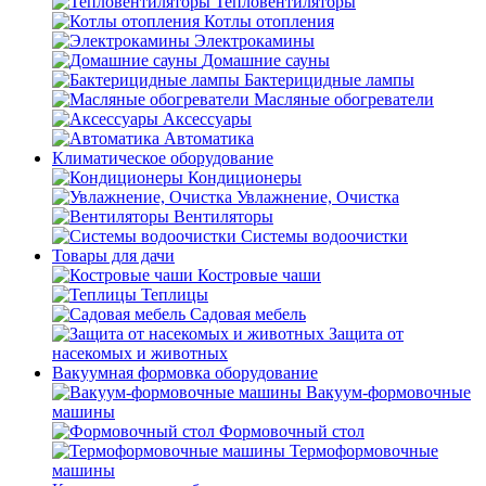
Тепловентиляторы
Котлы отопления
Электрокамины
Домашние сауны
Бактерицидные лампы
Масляные обогреватели
Аксессуары
Автоматика
Климатическое оборудование
Кондиционеры
Увлажнение, Очистка
Вентиляторы
Системы водоочистки
Товары для дачи
Костровые чаши
Теплицы
Садовая мебель
Защита от
насекомых и животных
Вакуумная формовка оборудование
Вакуум-формовочные
машины
Формовочный стол
Термоформовочные
машины