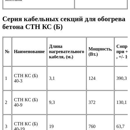
Серия кабельных секций для обогрева
бетона СТН КС (Б)
Длина
Сопро
Мощность,
№
Наименование
нагревательного
при +2
(Вт.)
кабеля, (м.)
, +/- 
СТН КС (Б)
1
3,1
124
390,3
40-3
СТН КС (Б)
2
9,3
372
130,1
40-9
СТН КС (Б)
3
19
760
63,7
40-19