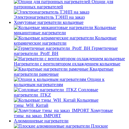
Опции для
патронных нагревателей
Электронагреватель ТЭНП на заказ
Хомутовые нагреватели кольцевые
Кольцевые
миканитовые нагреватели
Кольцевые
керамические нагреватели
Герметичные
нагреватели_Proff_BH
Нагреватели с вентилятором охлаждением кольцевые
Квадратные
нагреватели рамочные
Опции к
кольцевым нагревателям
Cопловые
нагреватели_ITKZ
Кольцевые
тэны_WH_Китай
Хомутовые
тэны_на заказ_IMPORT
Алюминиевые нагреватели
Плоские