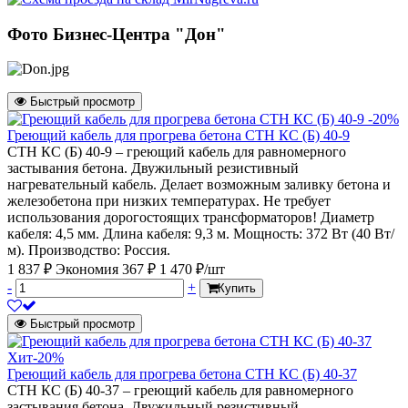
Фото Бизнес-Центра "Дон"
Быстрый просмотр
-20%
Греющий кабель для прогрева бетона СТН КС (Б) 40-9
СТН КС (Б) 40-9 – греющий кабель для равномерного
застывания бетона. Двужильный резистивный
нагревательный кабель. Делает возможным заливку бетона и
железобетона при низких температурах. Не требует
использования дорогостоящих трансформаторов! Диаметр
кабеля: 4,5 мм. Длина кабеля: 9,3 м. Мощность: 372 Вт (40 Вт/
м). Производство: Россия.
1 837 ₽
Экономия 367 ₽
1 470 ₽/шт
-
+
Купить
Быстрый просмотр
Хит
-20%
Греющий кабель для прогрева бетона СТН КС (Б) 40-37
СТН КС (Б) 40-37 – греющий кабель для равномерного
застывания бетона. Двужильный резистивный