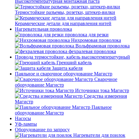
Высокотемпературная монтажная паста
Термостойкие разъемы, розетки, штекер-вилки
Керамические детали для направления нитей
Нагревательная проволока
проволока для резки
Нихромовая проволока
Вольфрамовая проволока
фехралевая проволока
Провода термостойкие, кабель высокотемпературный
Греющий кабель
Защита кабеля
Паяльное и сварочное оборудование Магистр
Сварочное
оборудование Магистр
Источники тока Магистр
Средства измерения
Магистр
Паяльное
оборудование Магистр
Насосы
Уф-лампы
Оборудование по запросу
Нагреватели для поилок