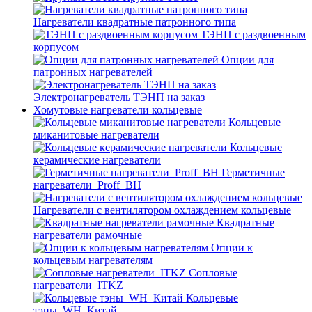
Нагреватели квадратные патронного типа
ТЭНП с раздвоенным
корпусом
Опции для
патронных нагревателей
Электронагреватель ТЭНП на заказ
Хомутовые нагреватели кольцевые
Кольцевые
миканитовые нагреватели
Кольцевые
керамические нагреватели
Герметичные
нагреватели_Proff_BH
Нагреватели с вентилятором охлаждением кольцевые
Квадратные
нагреватели рамочные
Опции к
кольцевым нагревателям
Cопловые
нагреватели_ITKZ
Кольцевые
тэны_WH_Китай