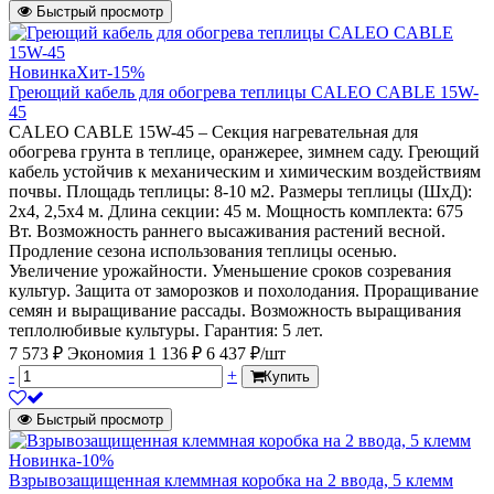
Быстрый просмотр
Новинка
Хит
-15%
Греющий кабель для обогрева теплицы CALEO CABLE 15W-
45
CALEO CABLE 15W-45 – Секция нагревательная для
обогрева грунта в теплице, оранжерее, зимнем саду. Греющий
кабель устойчив к механическим и химическим воздействиям
почвы. Площадь теплицы: 8-10 м2. Размеры теплицы (ШхД):
2х4, 2,5х4 м. Длина секции: 45 м. Мощность комплекта: 675
Вт. Возможность раннего высаживания растений весной.
Продление сезона использования теплицы осенью.
Увеличение урожайности. Уменьшение сроков созревания
культур. Защита от заморозков и похолодания. Проращивание
семян и выращивание рассады. Возможность выращивания
теплолюбивые культуры. Гарантия: 5 лет.
7 573 ₽
Экономия 1 136 ₽
6 437 ₽/шт
-
+
Купить
Быстрый просмотр
Новинка
-10%
Взрывозащищенная клеммная коробка на 2 ввода, 5 клемм