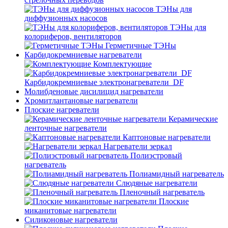
ТЭНы для
диффузионных насосов
ТЭНы для
колориферов, вентиляторов
Герметичные ТЭНы
Карбидокремниевые нагреватели
Комплектующие
Карбидокремниевые электронагреватели_DF
Молибденовые дисилицид нагреватели
Хромитлантановые нагреватели
Плоские нагреватели
Керамические
ленточные нагреватели
Каптоновые нагреватели
Нагреватели зеркал
Полиэстровый
нагреватель
Полиамидный нагреватель
Слюдяные нагреватели
Пленочный нагреватель
Плоские
миканитовые нагреватели
Силиконовые нагреватели