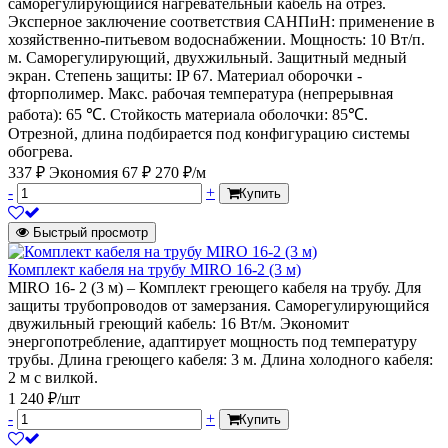
саморегулирующийся нагревательный кабель на отрез.
Эксперное заключение соответствия САНПиН: применение в
хозяйственно-питьевом водоснабжении. Мощность: 10 Вт/п.
м. Саморегулирующий, двухжильный. Защитный медный
экран. Степень защиты: IP 67. Материал оборочки -
фторполимер. Макс. рабочая температура (непрерывная
работа): 65 ℃. Стойкость материала оболочки: 85℃.
Отрезной, длина подбирается под конфигурацию системы
обогрева.
337 ₽
Экономия 67 ₽
270 ₽/м
-
+
Купить
Быстрый просмотр
Комплект кабеля на трубу MIRO 16-2 (3 м)
MIRO 16- 2 (3 м) – Комплект греющего кабеля на трубу. Для
защиты трубопроводов от замерзания. Саморегулирующийся
двужильный греющий кабель: 16 Вт/м. Экономит
энергопотребление, адаптирует мощность под температуру
трубы. Длина греющего кабеля: 3 м. Длина холодного кабеля:
2 м с вилкой.
1 240 ₽/шт
-
+
Купить