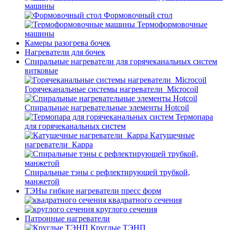
машины
Формовочный стол
Термоформовочные
машины
Камеры разогрева бочек
Нагреватели для бочек
Спиральные нагреватели для горячеканальных систем
витковые
Горячеканальные системы нагреватели_Microcoil
Спиральные нагревательные элементы Hotcoil
Термопара
для горячеканальных систем
Катушечные
нагреватели_Карра
Спиральные тэны с рефлектирующей трубкой,
манжетой
ТЭНы гибкие нагреватели пресс форм
квадратного сечения
круглого сечения
Патронные нагреватели
Круглые ТЭНП