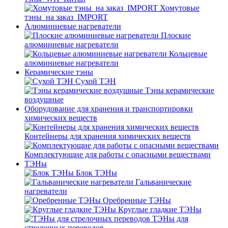
Хомутовые
тэны_на заказ_IMPORT
Алюминиевые нагреватели
Плоские
алюминиевые нагреватели
Кольцевые
алюминиевые нагреватели
Керамические тэны
Сухой ТЭН
Тэны керамические
воздушные
Оборудование для хранения и транспортировки
химических веществ
Контейнеры для хранения химических веществ
Комплектующие для работы с опасными веществами
ТЭНы
Блок ТЭНы
Гальванические
нагреватели
Оребренные ТЭНы
Круглые гладкие ТЭНы
ТЭНы для
стрелочных переводов