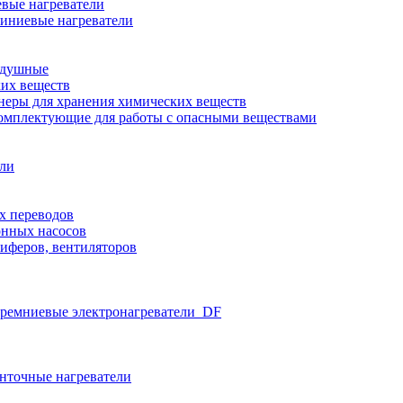
вые нагреватели
иниевые нагреватели
здушные
ких веществ
неры для хранения химических веществ
омплектующие для работы с опасными веществами
ели
х переводов
нных насосов
иферов, вентиляторов
ремниевые электронагреватели_DF
нточные нагреватели