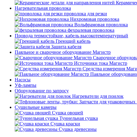
Керамичес
Нагревательная проволока
проволока для резки
Нихромовая проволока
Вольфрамовая проволока
фехралевая проволока
Провода термостойкие, кабель высокотемпературный
Греющий кабель
Защита кабеля
Паяльное и сварочное оборудование Магистр
Сварочное оборудов
Источники тока Магистр
Средства измерения Маг
Паяльное оборудован
Насосы
Уф-лампы
Оборудование по запросу
Нагреватели для поилок
Сушильные камеры
Сушка овощей
Туннельная сушка
Сушка краски
Сушка древесины