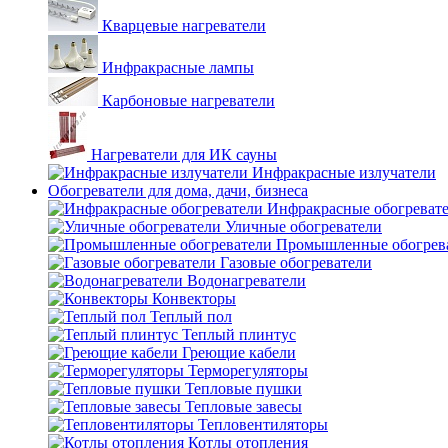
Кварцевые нагреватели
Инфракрасные лампы
Карбоновые нагреватели
Нагреватели для ИК сауны
Инфракрасные излучатели
Обогреватели для дома, дачи, бизнеса
Инфракрасные обогреват
Уличные обогреватели
Промышленные обогрев
Газовые обогреватели
Водонагреватели
Конвекторы
Теплый пол
Теплый плинтус
Греющие кабели
Терморегуляторы
Тепловые пушки
Тепловые завесы
Тепловентиляторы
Котлы отопления