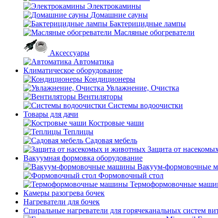
Электрокамины
Домашние сауны
Бактерицидные лампы
Масляные обогреватели
Аксессуары
Автоматика
Климатическое оборудование
Кондиционеры
Увлажнение, Очистка
Вентиляторы
Системы водоочистки
Товары для дачи
Костровые чаши
Теплицы
Садовая мебель
Защита от насекомы
Вакуумная формовка оборудование
Вакуум-формовочные 
Формовочный стол
Термоформовочные маш
Камеры разогрева бочек
Нагреватели для бочек
Спиральные нагреватели для горячеканальных систем ви