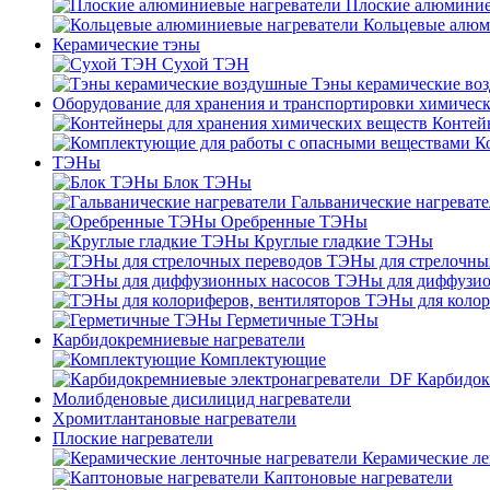
Плоские алюминие
Кольцевые алюм
Керамические тэны
Сухой ТЭН
Тэны керамические во
Оборудование для хранения и транспортировки химичес
Контей
К
ТЭНы
Блок ТЭНы
Гальванические нагреват
Оребренные ТЭНы
Круглые гладкие ТЭНы
ТЭНы для стрелочны
ТЭНы для диффузио
ТЭНы для колор
Герметичные ТЭНы
Карбидокремниевые нагреватели
Комплектующие
Карбидок
Молибденовые дисилицид нагреватели
Хромитлантановые нагреватели
Плоские нагреватели
Керамические ле
Каптоновые нагреватели