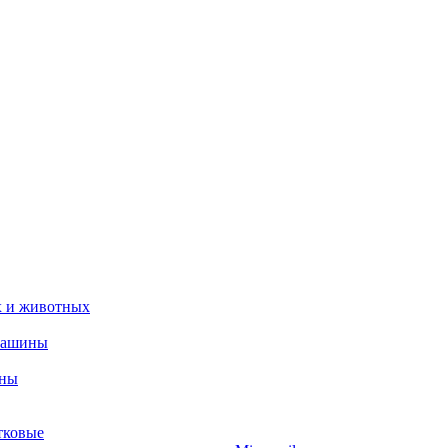
х и животных
машины
ины
тковые