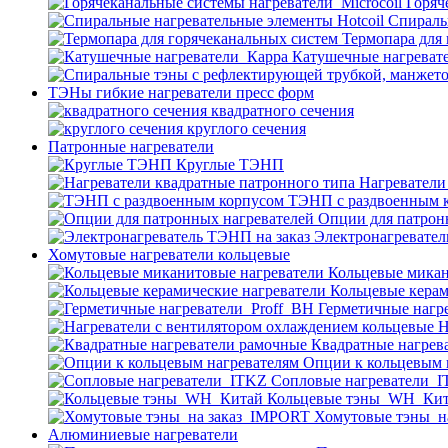
Горяч
Спираль
Термопара для
Катушечные нагреват
ТЭНы гибкие нагреватели пресс форм
квадратного сечения
круглого сечения
Патронные нагреватели
Круглые ТЭНП
Нагреватели
ТЭНП с раздвоенным 
Опции для патрон
Электронагревател
Хомутовые нагреватели кольцевые
Кольцевые микан
Кольцевые керам
Герметичные нагр
Н
Квадратные нагрев
Опции к кольцевым 
Cопловые нагреватели_
Кольцевые тэны_WH_Ки
Хомутовые тэны_н
Алюминиевые нагреватели