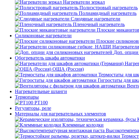
Нагреватели зеркал
Полиэстровый нагреватель
Полиамидный нагреватель
Слюдяные нагреватели
Пленочный нагреватель
Плоские миканитов
Силиконовые нагреватели
Плоские силиконов
Нагревател
Доп. опции
Обогреватель шкафа автоматики
Нагрев
ОША (Россия)
Термостаты для ш
Гигростаты для шк
Венти
Нагревательные шланги
Термопары
PT100
Регуляторы, реле
Материалы для нагревательных элементов
Клеммные колодки
Высокотемпера
Термост