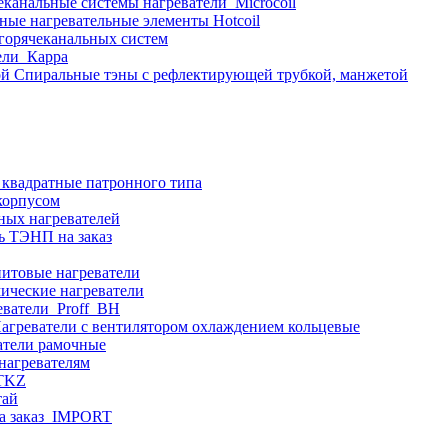
еканальные системы нагреватели_Microcoil
ные нагревательные элементы Hotcoil
 горячеканальных систем
ели_Карра
Спиральные тэны с рефлектирующей трубкой, манжетой
 квадратные патронного типа
корпусом
ных нагревателей
ь ТЭНП на заказ
итовые нагреватели
ические нагреватели
еватели_Proff_BH
агреватели с вентилятором охлаждением кольцевые
атели рамочные
нагревателям
ITKZ
тай
а заказ_IMPORT