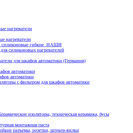
ые нагреватели
ые нагреватели
и силиконовые гибкие_НАШИ
 для силиконовых нагревателей
атели для шкафов автоматики (Германия)
кафов автоматики
афов автоматики
ляторы с фильтром для шкафов автоматики
Керамические изоляторы, техническая керамика, бусы
турная монтажная паста
ойкие разъемы, розетки, штекер-вилки