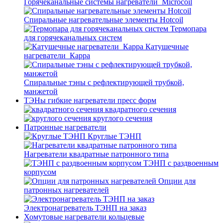
Горячеканальные системы нагреватели_Microcoil
Спиральные нагревательные элементы Hotcoil
Термопара
для горячеканальных систем
Катушечные
нагреватели_Карра
Спиральные тэны с рефлектирующей трубкой,
манжетой
ТЭНы гибкие нагреватели пресс форм
квадратного сечения
круглого сечения
Патронные нагреватели
Круглые ТЭНП
Нагреватели квадратные патронного типа
ТЭНП с раздвоенным
корпусом
Опции для
патронных нагревателей
Электронагреватель ТЭНП на заказ
Хомутовые нагреватели кольцевые