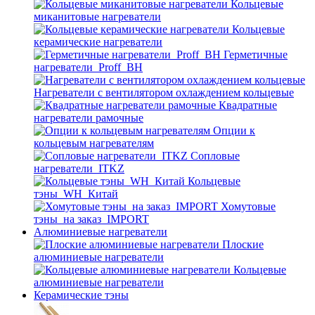
Кольцевые
миканитовые нагреватели
Кольцевые
керамические нагреватели
Герметичные
нагреватели_Proff_BH
Нагреватели с вентилятором охлаждением кольцевые
Квадратные
нагреватели рамочные
Опции к
кольцевым нагревателям
Cопловые
нагреватели_ITKZ
Кольцевые
тэны_WH_Китай
Хомутовые
тэны_на заказ_IMPORT
Алюминиевые нагреватели
Плоские
алюминиевые нагреватели
Кольцевые
алюминиевые нагреватели
Керамические тэны