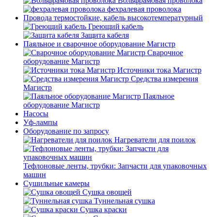
Вольфрамовая проволока
фехралевая проволока
Провода термостойкие, кабель высокотемпературный
Греющий кабель
Защита кабеля
Паяльное и сварочное оборудование Магистр
Сварочное
оборудование Магистр
Источники тока Магистр
Средства измерения
Магистр
Паяльное
оборудование Магистр
Насосы
Уф-лампы
Оборудование по запросу
Нагреватели для поилок
Тефлоновые ленты, трубки: Запчасти для упаковочных
машин
Сушильные камеры
Сушка овощей
Туннельная сушка
Сушка краски