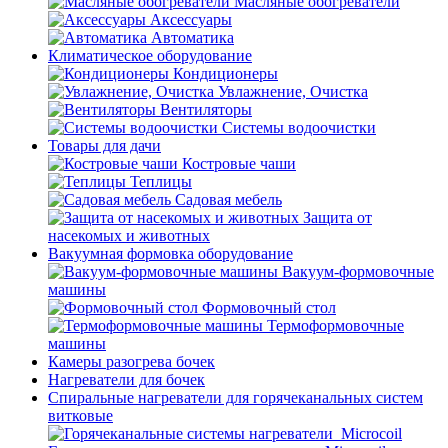
Масляные обогреватели
Аксессуары
Автоматика
Климатическое оборудование
Кондиционеры
Увлажнение, Очистка
Вентиляторы
Системы водоочистки
Товары для дачи
Костровые чаши
Теплицы
Садовая мебель
Защита от
насекомых и животных
Вакуумная формовка оборудование
Вакуум-формовочные
машины
Формовочный стол
Термоформовочные
машины
Камеры разогрева бочек
Нагреватели для бочек
Спиральные нагреватели для горячеканальных систем
витковые