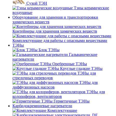
Сухой ТЭН
Тэны керамические
воздушные
Оборудование для хранения и транспортировки
химических веществ
Контейнеры для хранения химических веществ
Комплектующие для работы с опасными веществами
ТЭНы
Блок ТЭНы
Гальванические
нагреватели
Оребренные ТЭНы
Круглые гладкие ТЭНы
ТЭНы для
стрелочных переводов
ТЭНы для
диффузионных насосов
ТЭНы для
колориферов, вентиляторов
Герметичные ТЭНы
Карбидокремниевые нагреватели
Комплектующие