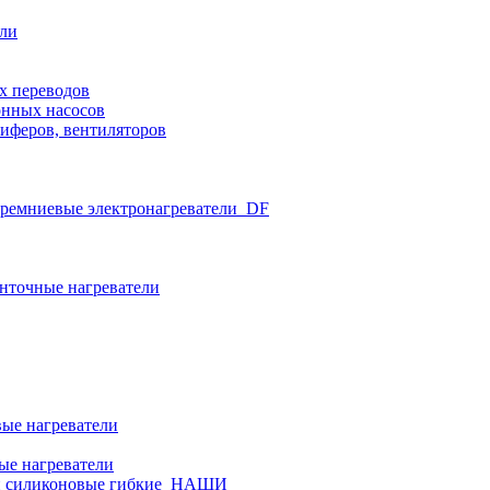
ели
х переводов
нных насосов
иферов, вентиляторов
ремниевые электронагреватели_DF
нточные нагреватели
ые нагреватели
ые нагреватели
и силиконовые гибкие_НАШИ