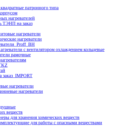
 квадратные патронного типа
корпусом
ных нагревателей
ь ТЭНП на заказ
итовые нагреватели
ические нагреватели
еватели_Proff_BH
агреватели с вентилятором охлаждением кольцевые
атели рамочные
нагревателям
ITKZ
тай
а заказ_IMPORT
вые нагреватели
иниевые нагреватели
здушные
ких веществ
неры для хранения химических веществ
омплектующие для работы с опасными веществами