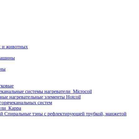
х и животных
машины
ины
тковые
еканальные системы нагреватели_Microcoil
ные нагревательные элементы Hotcoil
 горячеканальных систем
ели_Карра
Спиральные тэны с рефлектирующей трубкой, манжетой