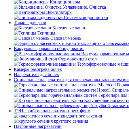
Кондиционеры
Увлажнение, Очистка
Вентиляторы
Системы водоочистки
Товары для дачи
Костровые чаши
Теплицы
Садовая мебель
Защита от насекомы
Вакуумная формовка оборудование
Вакуум-формовочные 
Формовочный стол
Термоформовочные маш
Камеры разогрева бочек
Нагреватели для бочек
Спиральные нагреватели для горячеканальных систем ви
Горяч
Спираль
Термопара для
Катушечные нагреват
ТЭНы гибкие нагреватели пресс форм
квадратного сечения
круглого сечения
Патронные нагреватели