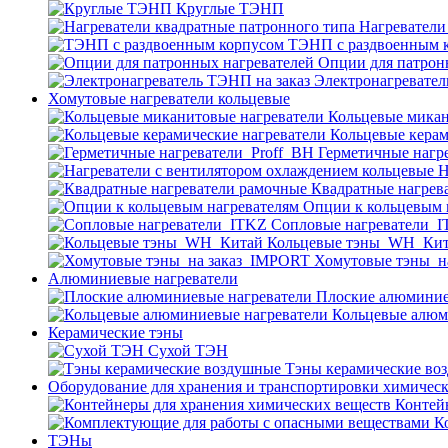
Круглые ТЭНП
Нагреватели
ТЭНП с раздвоенным 
Опции для патрон
Электронагревател
Хомутовые нагреватели кольцевые
Кольцевые микан
Кольцевые керам
Герметичные нагр
Н
Квадратные нагрев
Опции к кольцевым 
Cопловые нагреватели_
Кольцевые тэны_WH_Ки
Хомутовые тэны_н
Алюминиевые нагреватели
Плоские алюминие
Кольцевые алюм
Керамические тэны
Сухой ТЭН
Тэны керамические во
Оборудование для хранения и транспортировки химичес
Контей
К
ТЭНы