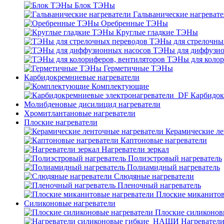
Блок ТЭНы
Гальванические нагреват
Оребренные ТЭНы
Круглые гладкие ТЭНы
ТЭНы для стрелочны
ТЭНы для диффузио
ТЭНы для колор
Герметичные ТЭНы
Карбидокремниевые нагреватели
Комплектующие
Карбидок
Молибденовые дисилицид нагреватели
Хромитлантановые нагреватели
Плоские нагреватели
Керамические ле
Каптоновые нагреватели
Нагреватели зеркал
Полиэстровый нагреватель
Полиамидный нагреватель
Слюдяные нагреватели
Пленочный нагреватель
Плоские миканитов
Силиконовые нагреватели
Плоские силиконов
Нагревател