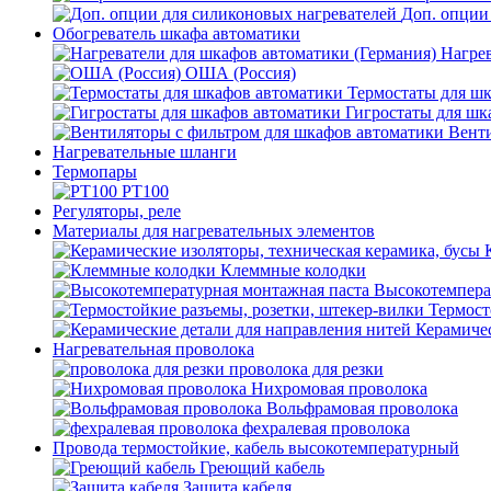
Доп. опции
Обогреватель шкафа автоматики
Нагрев
ОША (Россия)
Термостаты для ш
Гигростаты для шк
Венти
Нагревательные шланги
Термопары
PT100
Регуляторы, реле
Материалы для нагревательных элементов
Клеммные колодки
Высокотемпера
Термост
Керамичес
Нагревательная проволока
проволока для резки
Нихромовая проволока
Вольфрамовая проволока
фехралевая проволока
Провода термостойкие, кабель высокотемпературный
Греющий кабель
Защита кабеля