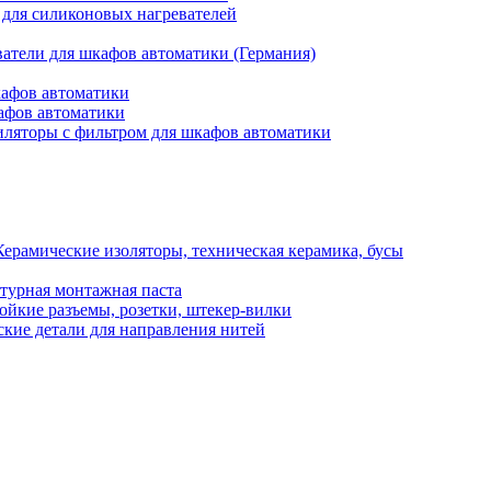
 для силиконовых нагревателей
атели для шкафов автоматики (Германия)
кафов автоматики
афов автоматики
ляторы с фильтром для шкафов автоматики
Керамические изоляторы, техническая керамика, бусы
турная монтажная паста
ойкие разъемы, розетки, штекер-вилки
кие детали для направления нитей