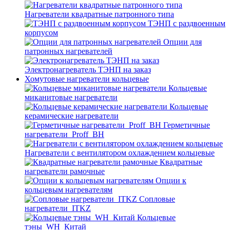
Нагреватели квадратные патронного типа
ТЭНП с раздвоенным
корпусом
Опции для
патронных нагревателей
Электронагреватель ТЭНП на заказ
Хомутовые нагреватели кольцевые
Кольцевые
миканитовые нагреватели
Кольцевые
керамические нагреватели
Герметичные
нагреватели_Proff_BH
Нагреватели с вентилятором охлаждением кольцевые
Квадратные
нагреватели рамочные
Опции к
кольцевым нагревателям
Cопловые
нагреватели_ITKZ
Кольцевые
тэны_WH_Китай