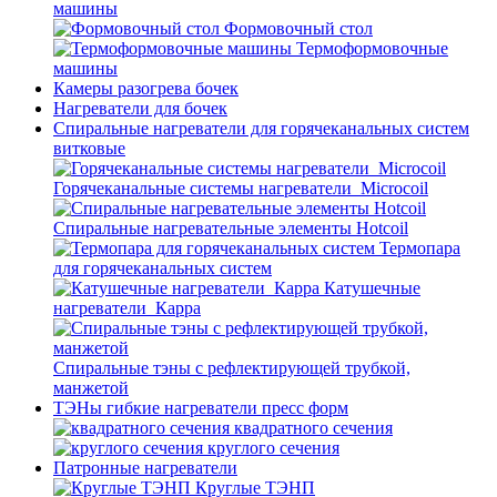
машины
Формовочный стол
Термоформовочные
машины
Камеры разогрева бочек
Нагреватели для бочек
Спиральные нагреватели для горячеканальных систем
витковые
Горячеканальные системы нагреватели_Microcoil
Спиральные нагревательные элементы Hotcoil
Термопара
для горячеканальных систем
Катушечные
нагреватели_Карра
Спиральные тэны с рефлектирующей трубкой,
манжетой
ТЭНы гибкие нагреватели пресс форм
квадратного сечения
круглого сечения
Патронные нагреватели
Круглые ТЭНП