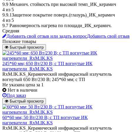
9.9 Механич. стойкость при высокой темп_ИК_керамич
4 из 5
9.9.1Защитное покрытие поверх.(глазурь)_ИК_керамич
4 из 5
9.7 Равномерность нагрева по площади_ИК_керамич.
Средняя
Добавить свой отзыв или задать вопрос
Добавить свой отзыв
Похожие товары
Быстрый просмотр
245*60 мм; 650 Вт/230 В; с ТП вогнутые ИК
нагреватели_RxM.IK.KS
RxM.IK.KS_Керамический инфракрасный излучатель
вогнутый 650 Вт/230 В; 245*60 мм; с ТП
Не указана цена
за 1
Нет в наличии
Под заказ
Быстрый просмотр
60*60 мм; 50 Вт/230 В; с ТП вогнутые ИК
нагреватели_RxM.IK.KS
RxM.IK.KS_Керамический инфракрасный излучатель