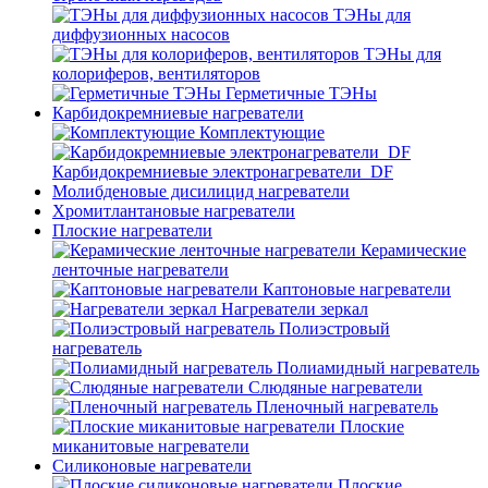
ТЭНы для
диффузионных насосов
ТЭНы для
колориферов, вентиляторов
Герметичные ТЭНы
Карбидокремниевые нагреватели
Комплектующие
Карбидокремниевые электронагреватели_DF
Молибденовые дисилицид нагреватели
Хромитлантановые нагреватели
Плоские нагреватели
Керамические
ленточные нагреватели
Каптоновые нагреватели
Нагреватели зеркал
Полиэстровый
нагреватель
Полиамидный нагреватель
Слюдяные нагреватели
Пленочный нагреватель
Плоские
миканитовые нагреватели
Силиконовые нагреватели
Плоские