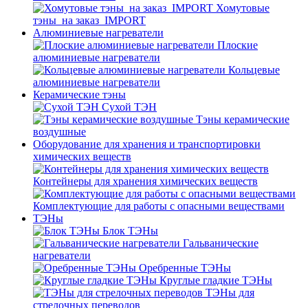
Хомутовые
тэны_на заказ_IMPORT
Алюминиевые нагреватели
Плоские
алюминиевые нагреватели
Кольцевые
алюминиевые нагреватели
Керамические тэны
Сухой ТЭН
Тэны керамические
воздушные
Оборудование для хранения и транспортировки
химических веществ
Контейнеры для хранения химических веществ
Комплектующие для работы с опасными веществами
ТЭНы
Блок ТЭНы
Гальванические
нагреватели
Оребренные ТЭНы
Круглые гладкие ТЭНы
ТЭНы для
стрелочных переводов