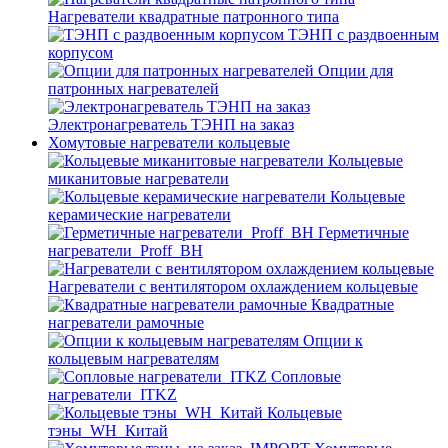
Нагреватели квадратные патронного типа
ТЭНП с раздвоенным
корпусом
Опции для
патронных нагревателей
Электронагреватель ТЭНП на заказ
Хомутовые нагреватели кольцевые
Кольцевые
миканитовые нагреватели
Кольцевые
керамические нагреватели
Герметичные
нагреватели_Proff_BH
Нагреватели с вентилятором охлаждением кольцевые
Квадратные
нагреватели рамочные
Опции к
кольцевым нагревателям
Cопловые
нагреватели_ITKZ
Кольцевые
тэны_WH_Китай