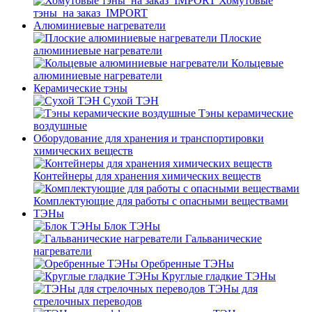
Хомутовые
тэны_на заказ_IMPORT
Алюминиевые нагреватели
Плоские
алюминиевые нагреватели
Кольцевые
алюминиевые нагреватели
Керамические тэны
Сухой ТЭН
Тэны керамические
воздушные
Оборудование для хранения и транспортировки
химических веществ
Контейнеры для хранения химических веществ
Комплектующие для работы с опасными веществами
ТЭНы
Блок ТЭНы
Гальванические
нагреватели
Оребренные ТЭНы
Круглые гладкие ТЭНы
ТЭНы для
стрелочных переводов