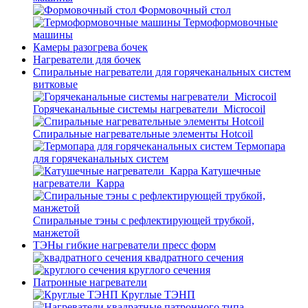
Формовочный стол
Термоформовочные
машины
Камеры разогрева бочек
Нагреватели для бочек
Спиральные нагреватели для горячеканальных систем
витковые
Горячеканальные системы нагреватели_Microcoil
Спиральные нагревательные элементы Hotcoil
Термопара
для горячеканальных систем
Катушечные
нагреватели_Карра
Спиральные тэны с рефлектирующей трубкой,
манжетой
ТЭНы гибкие нагреватели пресс форм
квадратного сечения
круглого сечения
Патронные нагреватели
Круглые ТЭНП