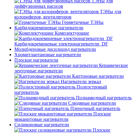
ТЭНы для
диффузионных насосов
ТЭНы для
колориферов, вентиляторов
Герметичные ТЭНы
Карбидокремниевые нагреватели
Комплектующие
Карбидокремниевые электронагреватели_DF
Молибденовые дисилицид нагреватели
Хромитлантановые нагреватели
Плоские нагреватели
Керамические
ленточные нагреватели
Каптоновые нагреватели
Нагреватели зеркал
Полиэстровый
нагреватель
Полиамидный нагреватель
Слюдяные нагреватели
Пленочный нагреватель
Плоские
миканитовые нагреватели
Силиконовые нагреватели
Плоские