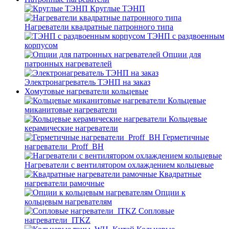
Круглые ТЭНП
Нагреватели квадратные патронного типа
ТЭНП с раздвоенным
корпусом
Опции для
патронных нагревателей
Электронагреватель ТЭНП на заказ
Хомутовые нагреватели кольцевые
Кольцевые
миканитовые нагреватели
Кольцевые
керамические нагреватели
Герметичные
нагреватели_Proff_BH
Нагреватели с вентилятором охлаждением кольцевые
Квадратные
нагреватели рамочные
Опции к
кольцевым нагревателям
Cопловые
нагреватели_ITKZ