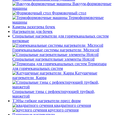
Вакуум-формовочные
машины
Формовочный стол
Термоформовочные
машины
Камеры разогрева бочек
Нагреватели для бочек
Спиральные нагреватели для горячеканальных систем
витковые
Горячеканальные системы нагреватели_Microcoil
Спиральные нагревательные элементы Hotcoil
Термопара
для горячеканальных систем
Катушечные
нагреватели_Карра
Спиральные тэны с рефлектирующей трубкой,
манжетой
ТЭНы гибкие нагреватели пресс форм
квадратного сечения
круглого сечения
Патронные нагреватели