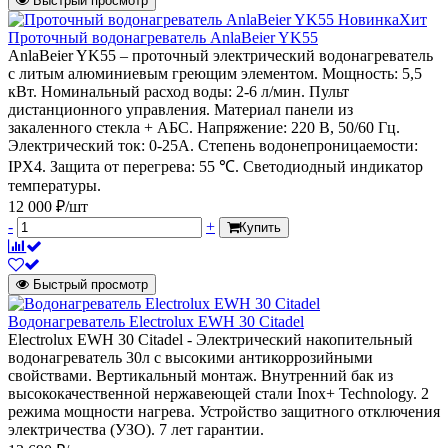
Быстрый просмотр
Новинка
Хит
Проточный водонагреватель AnlaBeier YK55
AnlaBeier YK55 – проточный электрический водонагреватель
с литым алюминиевым греющим элементом. Мощность: 5,5
кВт. Номинальный расход воды: 2-6 л/мин. Пульт
дистанционного управления. Материал панели из
закаленного стекла + АБС. Напряжение: 220 В, 50/60 Гц.
Электрический ток: 0-25А. Степень водонепроницаемости:
IPX4. Защита от перегрева: 55 ℃. Светодиодный индикатор
температуры.
12 000 ₽/шт
-
+
Купить
Быстрый просмотр
Водонагреватель Electrolux EWH 30 Citadel
Electrolux EWH 30 Citadel - Электрический накопительный
водонагреватель 30л с высокими антикоррозийными
свойствами. Вертикальный монтаж. Внутренний бак из
высококачественной нержавеющей стали Inox+ Technology. 2
режима мощности нагрева. Устройство защитного отключения
электричества (УЗО). 7 лет гарантии.