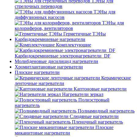
ТЭНы для
стрелочных переводов
ТЭНы для
диффузионных насосов
ТЭНы для
колориферов, вентиляторов
Герметичные ТЭНы
Карбидокремниевые нагреватели
Комплектующие
Карбидокремниевые электронагреватели_DF
Молибденовые дисилицид нагреватели
Хромитлантановые нагреватели
Плоские нагреватели
Керамические
ленточные нагреватели
Каптоновые нагреватели
Нагреватели зеркал
Полиэстровый
нагреватель
Полиамидный нагреватель
Слюдяные нагреватели
Пленочный нагреватель
Плоские
миканитовые нагреватели