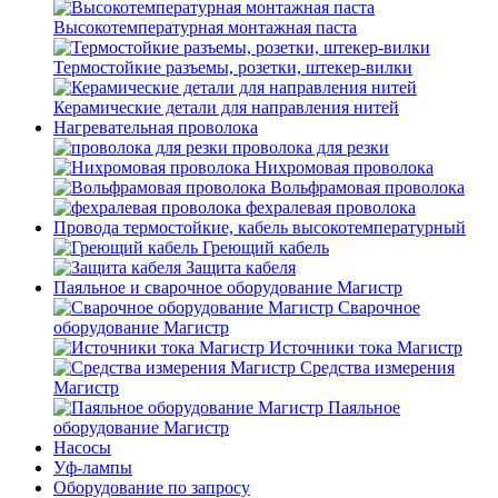
Высокотемпературная монтажная паста
Термостойкие разъемы, розетки, штекер-вилки
Керамические детали для направления нитей
Нагревательная проволока
проволока для резки
Нихромовая проволока
Вольфрамовая проволока
фехралевая проволока
Провода термостойкие, кабель высокотемпературный
Греющий кабель
Защита кабеля
Паяльное и сварочное оборудование Магистр
Сварочное
оборудование Магистр
Источники тока Магистр
Средства измерения
Магистр
Паяльное
оборудование Магистр
Насосы
Уф-лампы
Оборудование по запросу