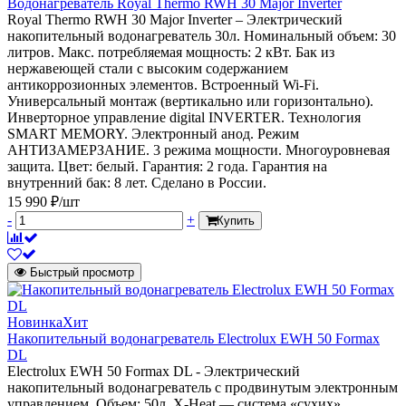
Водонагреватель Royal Thermo RWH 30 Major Inverter
Royal Thermo RWH 30 Major Inverter – Электрический
накопительный водонагреватель 30л. Номинальный объем: 30
литров. Макс. потребляемая мощность: 2 кВт. Бак из
нержавеющей стали с высоким содержанием
антикоррозионных элементов. Встроенный Wi-Fi.
Универсальный монтаж (вертикально или горизонтально).
Инверторное управление digital INVERTER. Технология
SMART MEMORY. Электронный анод. Режим
АНТИЗАМЕРЗАНИЕ. 3 режима мощности. Многоуровневая
защита. Цвет: белый. Гарантия: 2 года. Гарантия на
внутренний бак: 8 лет. Сделано в России.
15 990 ₽/шт
-
+
Купить
Быстрый просмотр
Новинка
Хит
Накопительный водонагреватель Electrolux EWH 50 Formax
DL
Electrolux EWH 50 Formax DL - Электрический
накопительный водонагреватель с продвинутым электронным
управлением. Объем: 50л. X-Heat — система «сухих»