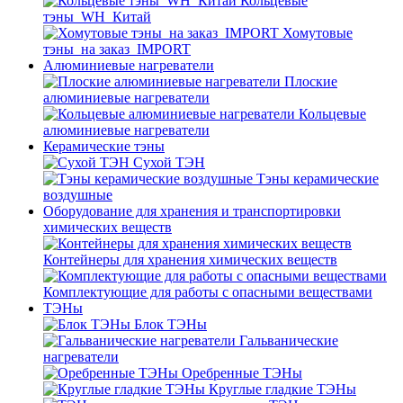
Кольцевые
тэны_WH_Китай
Хомутовые
тэны_на заказ_IMPORT
Алюминиевые нагреватели
Плоские
алюминиевые нагреватели
Кольцевые
алюминиевые нагреватели
Керамические тэны
Сухой ТЭН
Тэны керамические
воздушные
Оборудование для хранения и транспортировки
химических веществ
Контейнеры для хранения химических веществ
Комплектующие для работы с опасными веществами
ТЭНы
Блок ТЭНы
Гальванические
нагреватели
Оребренные ТЭНы
Круглые гладкие ТЭНы