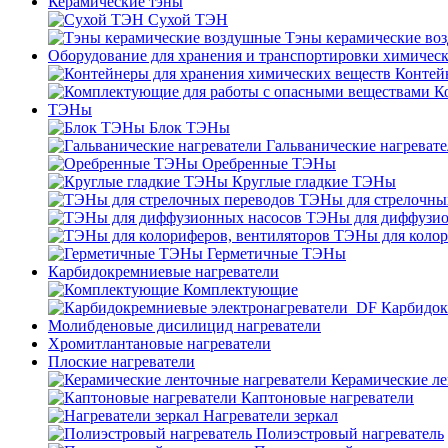
Керамические тэны
Сухой ТЭН
Тэны керамические во
Оборудование для хранения и транспортировки химичес
Контей
К
ТЭНы
Блок ТЭНы
Гальванические нагреват
Оребренные ТЭНы
Круглые гладкие ТЭНы
ТЭНы для стрелочны
ТЭНы для диффузио
ТЭНы для колор
Герметичные ТЭНы
Карбидокремниевые нагреватели
Комплектующие
Карбидок
Молибденовые дисилицид нагреватели
Хромитлантановые нагреватели
Плоские нагреватели
Керамические ле
Каптоновые нагреватели
Нагреватели зеркал
Полиэстровый нагреватель