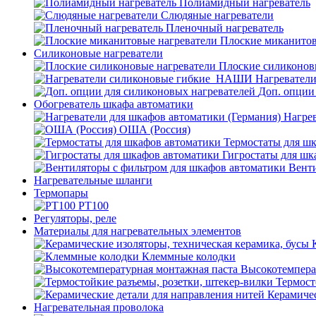
Полиамидный нагреватель
Слюдяные нагреватели
Пленочный нагреватель
Плоские миканитов
Силиконовые нагреватели
Плоские силиконов
Нагревател
Доп. опции
Обогреватель шкафа автоматики
Нагрев
ОША (Россия)
Термостаты для ш
Гигростаты для шк
Венти
Нагревательные шланги
Термопары
PT100
Регуляторы, реле
Материалы для нагревательных элементов
Клеммные колодки
Высокотемпера
Термост
Керамичес
Нагревательная проволока