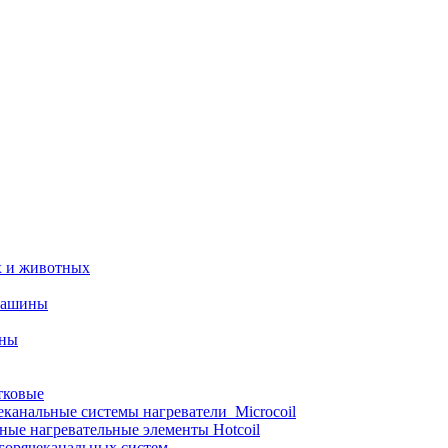
х и животных
машины
ины
тковые
еканальные системы нагреватели_Microcoil
ные нагревательные элементы Hotcoil
 горячеканальных систем