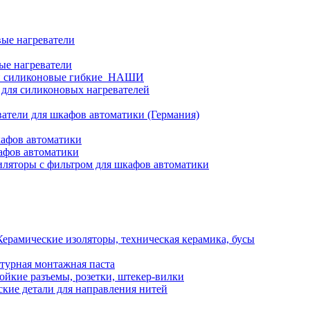
ые нагреватели
ые нагреватели
и силиконовые гибкие_НАШИ
 для силиконовых нагревателей
атели для шкафов автоматики (Германия)
кафов автоматики
афов автоматики
ляторы с фильтром для шкафов автоматики
Керамические изоляторы, техническая керамика, бусы
турная монтажная паста
ойкие разъемы, розетки, штекер-вилки
кие детали для направления нитей