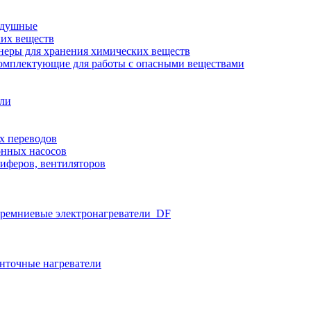
здушные
ких веществ
неры для хранения химических веществ
омплектующие для работы с опасными веществами
ели
х переводов
нных насосов
иферов, вентиляторов
ремниевые электронагреватели_DF
нточные нагреватели