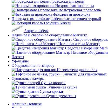
проволока для резки
Нихромовая проволока
Вольфрамовая проволока
фехралевая проволока
Провода термостойкие, кабель высокотемпературный
Греющий кабель
Защита кабеля
Паяльное и сварочное оборудование Магистр
Сварочное оборудов
Источники тока Магистр
Средства измерения Маг
Паяльное оборудован
Насосы
Уф-лампы
Оборудование по запросу
Нагреватели для поилок
Сушильные камеры
Сушка овощей
Туннельная сушка
Сушка краски
Сушка древесины
Новинка
Новинки