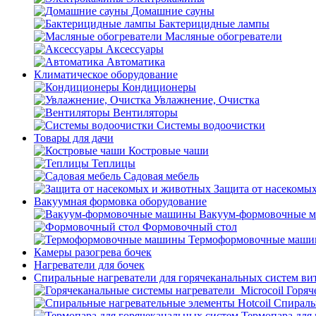
Домашние сауны
Бактерицидные лампы
Масляные обогреватели
Аксессуары
Автоматика
Климатическое оборудование
Кондиционеры
Увлажнение, Очистка
Вентиляторы
Системы водоочистки
Товары для дачи
Костровые чаши
Теплицы
Садовая мебель
Защита от насекомы
Вакуумная формовка оборудование
Вакуум-формовочные 
Формовочный стол
Термоформовочные маш
Камеры разогрева бочек
Нагреватели для бочек
Спиральные нагреватели для горячеканальных систем ви
Горяч
Спираль
Термопара для