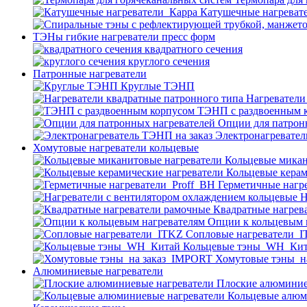
Катушечные нагреват
ТЭНы гибкие нагреватели пресс форм
квадратного сечения
круглого сечения
Патронные нагреватели
Круглые ТЭНП
Нагреватели
ТЭНП с раздвоенным 
Опции для патрон
Электронагревател
Хомутовые нагреватели кольцевые
Кольцевые микан
Кольцевые керам
Герметичные нагр
Н
Квадратные нагрев
Опции к кольцевым 
Cопловые нагреватели_
Кольцевые тэны_WH_Ки
Хомутовые тэны_н
Алюминиевые нагреватели
Плоские алюминие
Кольцевые алюм