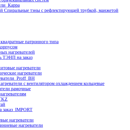
ели_Карра
Спиральные тэны с рефлектирующей трубкой, манжетой
 квадратные патронного типа
корпусом
ных нагревателей
ь ТЭНП на заказ
итовые нагреватели
ические нагреватели
еватели_Proff_BH
агреватели с вентилятором охлаждением кольцевые
атели рамочные
нагревателям
ITKZ
тай
а заказ_IMPORT
вые нагреватели
иниевые нагреватели